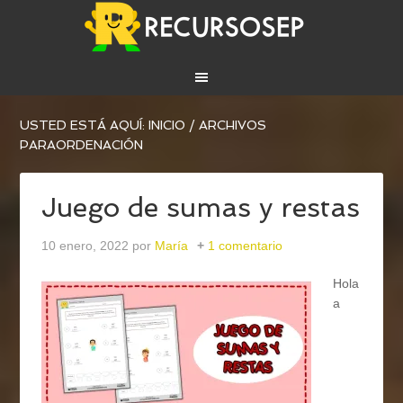
USTED ESTÁ AQUÍ:
INICIO
/
ARCHIVOS
PARAORDENACIÓN
Juego de sumas y restas
10 enero, 2022
por
María
1 comentario
Hola
a