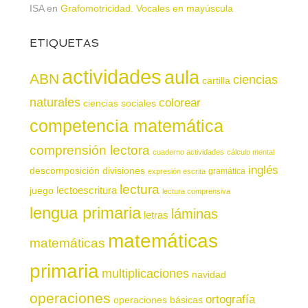
ISA
en
Grafomotricidad. Vocales en mayúscula
ETIQUETAS
actividades
aula
ABN
ciencias
cartilla
naturales
colorear
ciencias sociales
competencia matemática
comprensión lectora
cuaderno actividades
cálculo mental
inglés
descomposición
divisiones
gramática
expresión escrita
lectura
juego
lectoescritura
lectura comprensiva
lengua primaria
láminas
letras
matemáticas
matemáticas
primaria
multiplicaciones
navidad
operaciones
ortografía
operaciones básicas