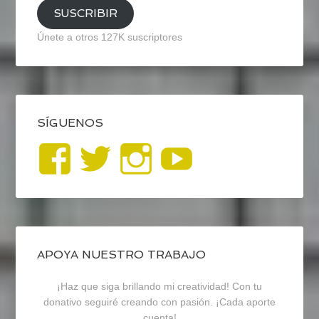
SUSCRIBIR
Únete a otros 127K suscriptores
SÍGUENOS
Ver
Ver
Ver
YouTub
perfil
perfil
perfil
de
de
de
blogrecursosep
recursosep
recursosep
APOYA NUESTRO TRABAJO
¡Haz que siga brillando mi creatividad! Con tu
en
en
en
donativo seguiré creando con pasión. ¡Cada aporte
cuenta!