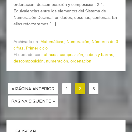
ordenación, descomposición y composición. 2.4.
Equivalencias entre los elementos del Sistema de
Numeración Decimal: unidades, decenas, centenas. En
ellas reforzaremos […]
Archivado en:
Matemáticas
,
Numeración
,
Números de 3
cifras
,
Primer ciclo
Etiquetado con:
ábacos
,
composición
,
cubos y barras
,
descomposición
,
numeración
,
ordenación
« PÁGINA ANTERIOR
1
2
3
PÁGINA SIGUIENTE »
BUSCAR