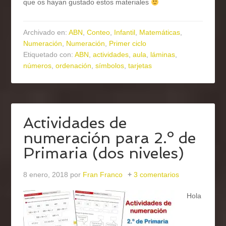
que os hayan gustado estos materiales
Archivado en:
ABN
,
Conteo
,
Infantil
,
Matemáticas
,
Numeración
,
Numeración
,
Primer ciclo
Etiquetado con:
ABN
,
actividades
,
aula
,
láminas
,
números
,
ordenación
,
símbolos
,
tarjetas
Actividades de
numeración para 2.º de
Primaria (dos niveles)
8 enero, 2018
por
Fran Franco
3 comentarios
Hola