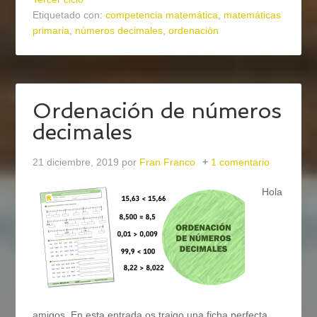
Etiquetado con:
competencia matemática
,
matemáticas
primaria
,
números decimales
,
ordenación
Ordenación de números
decimales
21 diciembre, 2019
por
Fran Franco
1 comentario
Hola
amigos. En esta entrada os traigo una ficha perfecta