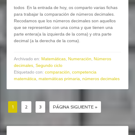
todos En la entrada de hoy, os comparto varias fichas
para trabajar la comparación de números decimales.
Recodamos que los números decimales son aquellos
que se representan con una coma y que tienen una
parte entera(a la izquierda de la coma) y otra parte
decimal (a la derecha de la coma).
Archivado en:
Matemáticas
,
Numeración
,
Números
decimales
,
Segundo ciclo
Etiquetado con:
comparación
,
competencia
matemática
,
matemáticas primaria
,
números decimales
1
2
3
PÁGINA SIGUIENTE »