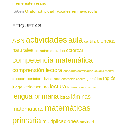
mente este verano
ISA
en
Grafomotricidad. Vocales en mayúscula
ETIQUETAS
actividades
aula
ABN
ciencias
cartilla
naturales
colorear
ciencias sociales
competencia matemática
comprensión lectora
cuaderno actividades
cálculo mental
inglés
descomposición
divisiones
gramática
expresión escrita
lectura
juego
lectoescritura
lectura comprensiva
lengua primaria
láminas
letras
matemáticas
matemáticas
primaria
multiplicaciones
navidad