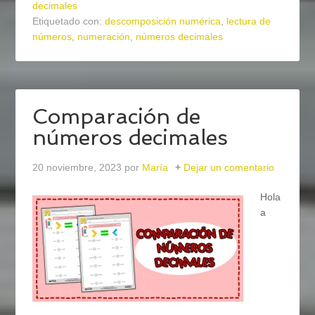
decimales
Etiquetado con:
descomposición numérica
,
lectura de
números
,
numeración
,
números decimales
Comparación de
números decimales
20 noviembre, 2023
por
María
Dejar un comentario
Hola
a