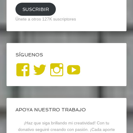
SUSCRIBIR
Únete a otros 127K suscriptores
SÍGUENOS
Ver
Ver
Ver
YouTub
perfil
perfil
perfil
de
de
de
blogrecursosep
recursosep
recursosep
APOYA NUESTRO TRABAJO
¡Haz que siga brillando mi creatividad! Con tu
en
en
en
donativo seguiré creando con pasión. ¡Cada aporte