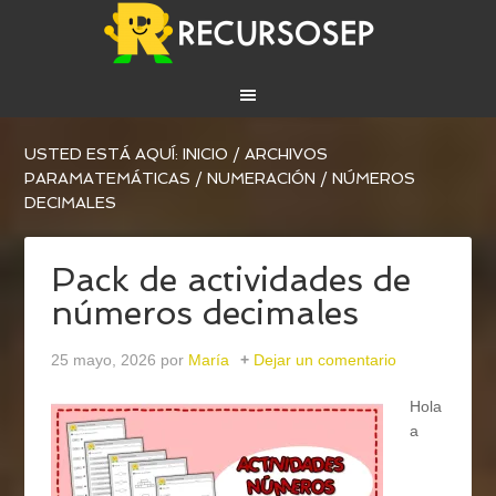
USTED ESTÁ AQUÍ:
INICIO
/
ARCHIVOS
PARA
MATEMÁTICAS
/
NUMERACIÓN
/
NÚMEROS
DECIMALES
Pack de actividades de
números decimales
25 mayo, 2026
por
María
Dejar un comentario
Hola
a