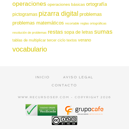
operaciones
ortografía
operaciones básicas
pizarra digital
pictogramas
problemas
problemas matemáticos
recortable
reglas ortográficas
sumas
restas
sopa de letras
resolución de problemas
verano
tablas de multiplicar
tercer ciclo
textos
vocabulario
INICIO
AVISO LEGAL
CONTACTO
WWW.RECURSOSEP.COM - COPYRIGHT 2026