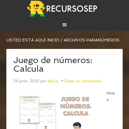
USTED ESTÁ AQUÍ:
INICIO
/
ARCHIVOS PARANÚMEROS
Juego de números:
Calcula
29 junio, 2020
por
María
Dejar un comentario
Hola
a