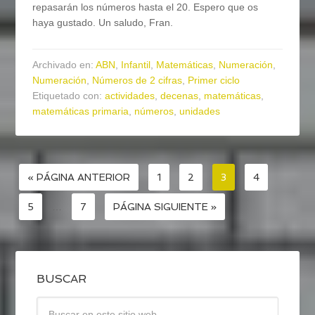
repasarán los números hasta el 20. Espero que os
haya gustado. Un saludo, Fran.
Archivado en:
ABN
,
Infantil
,
Matemáticas
,
Numeración
,
Numeración
,
Números de 2 cifras
,
Primer ciclo
Etiquetado con:
actividades
,
decenas
,
matemáticas
,
matemáticas primaria
,
números
,
unidades
« PÁGINA ANTERIOR
1
2
3
4
5
…
7
PÁGINA SIGUIENTE »
BUSCAR