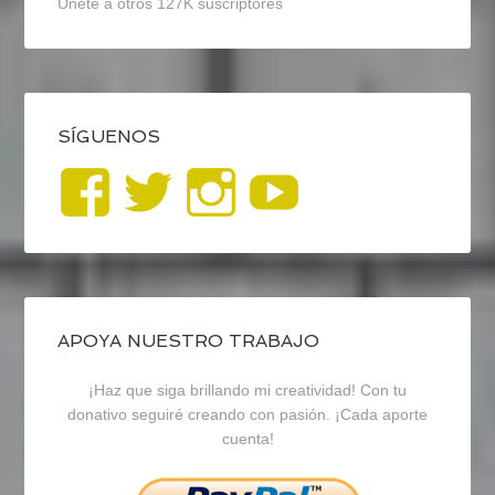
Únete a otros 127K suscriptores
SÍGUENOS
Ver
Ver
Ver
YouTub
perfil
perfil
perfil
de
de
de
blogrecursosep
recursosep
recursosep
APOYA NUESTRO TRABAJO
¡Haz que siga brillando mi creatividad! Con tu
en
en
en
donativo seguiré creando con pasión. ¡Cada aporte
cuenta!
Facebook
Twitter
Instagram