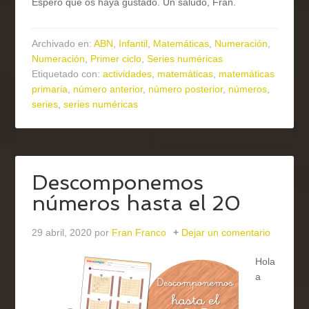
Espero que os haya gustado. Un saludo, Fran.
Archivado en:
ABN
,
Infantil
,
Matemáticas
,
Numeración
,
Numeración
,
Primer ciclo
,
Series numéricas
Etiquetado con:
actividades
,
matemáticas
,
matemáticas
primaria
,
número anterior
,
número posterior
,
números
,
series
,
series numéricas
Descomponemos
números hasta el 20
29 abril, 2020
por
Fran Franco
Dejar un comentario
Hola
a