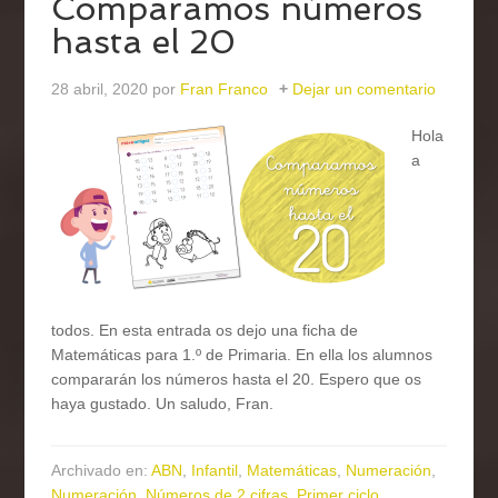
Comparamos números
hasta el 20
28 abril, 2020
por
Fran Franco
Dejar un comentario
Hola
a
todos. En esta entrada os dejo una ficha de
Matemáticas para 1.º de Primaria. En ella los alumnos
compararán los números hasta el 20. Espero que os
haya gustado. Un saludo, Fran.
Archivado en:
ABN
,
Infantil
,
Matemáticas
,
Numeración
,
Numeración
,
Números de 2 cifras
,
Primer ciclo