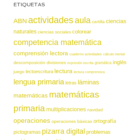
ETIQUETAS
actividades
aula
ABN
ciencias
cartilla
naturales
colorear
ciencias sociales
competencia matemática
comprensión lectora
cuaderno actividades
cálculo mental
inglés
descomposición
divisiones
gramática
expresión escrita
lectura
juego
lectoescritura
lectura comprensiva
lengua primaria
láminas
letras
matemáticas
matemáticas
primaria
multiplicaciones
navidad
operaciones
ortografía
operaciones básicas
pizarra digital
pictogramas
problemas