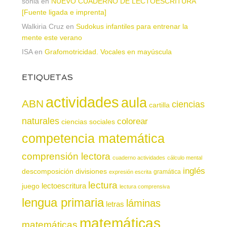
sonia
en
NUEVO CUADERNO DE LECTOESCRITURA
[Fuente ligada e imprenta]
Walkiria Cruz
en
Sudokus infantiles para entrenar la
mente este verano
ISA
en
Grafomotricidad. Vocales en mayúscula
ETIQUETAS
actividades
aula
ABN
ciencias
cartilla
naturales
colorear
ciencias sociales
competencia matemática
comprensión lectora
cuaderno actividades
cálculo mental
inglés
descomposición
divisiones
gramática
expresión escrita
lectura
juego
lectoescritura
lectura comprensiva
lengua primaria
láminas
letras
matemáticas
matemáticas