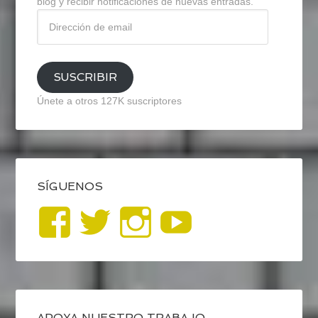
blog y recibir notificaciones de nuevas entradas.
Dirección
de
email
SUSCRIBIR
Únete a otros 127K suscriptores
SÍGUENOS
Ver
Ver
Ver
YouTub
perfil
perfil
perfil
de
de
de
APOYA NUESTRO TRABAJO