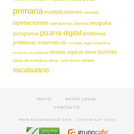
primaria
multiplicaciones
navidad
operaciones
ortografía
operaciones básicas
pizarra digital
pictogramas
problemas
problemas matemáticos
recortable
reglas ortográficas
sumas
restas
sopa de letras
resolución de problemas
verano
tablas de multiplicar
tercer ciclo
textos
vocabulario
INICIO
AVISO LEGAL
CONTACTO
WWW.RECURSOSEP.COM - COPYRIGHT 2026