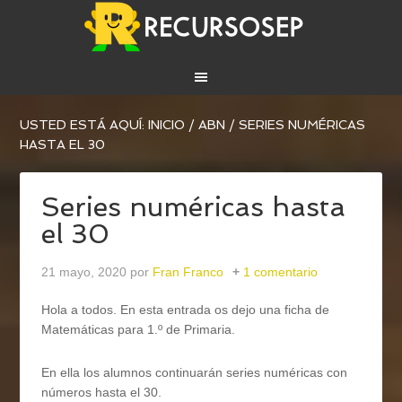
USTED ESTÁ AQUÍ:
INICIO
/
ABN
/
SERIES NUMÉRICAS
HASTA EL 30
Series numéricas hasta
el 30
21 mayo, 2020
por
Fran Franco
1 comentario
Hola a todos. En esta entrada os dejo una ficha de
Matemáticas para 1.º de Primaria.
En ella los alumnos continuarán series numéricas con
números hasta el 30.