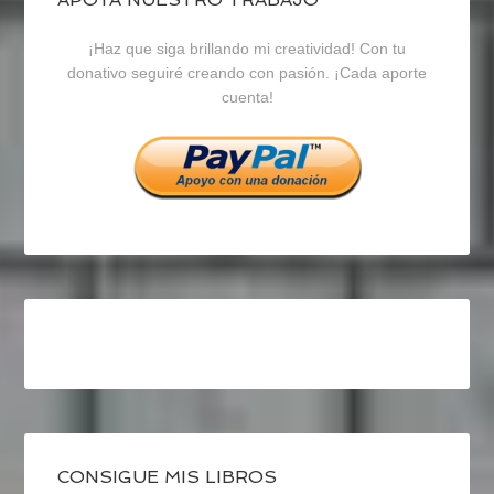
blogrecursosep
recursosep
recursosep
¡Haz que siga brillando mi creatividad! Con tu
en
en
en
donativo seguiré creando con pasión. ¡Cada aporte
cuenta!
Facebook
Twitter
Instagram
CONSIGUE MIS LIBROS