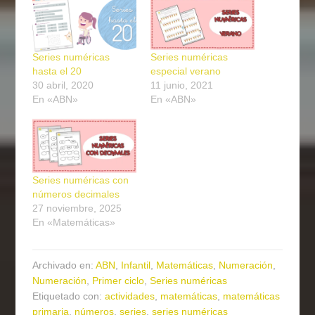
Series numéricas
Series numéricas
hasta el 20
especial verano
30 abril, 2020
11 junio, 2021
En «ABN»
En «ABN»
Series numéricas con
números decimales
27 noviembre, 2025
En «Matemáticas»
Archivado en:
ABN
,
Infantil
,
Matemáticas
,
Numeración
,
Numeración
,
Primer ciclo
,
Series numéricas
Etiquetado con:
actividades
,
matemáticas
,
matemáticas
primaria
,
números
,
series
,
series numéricas