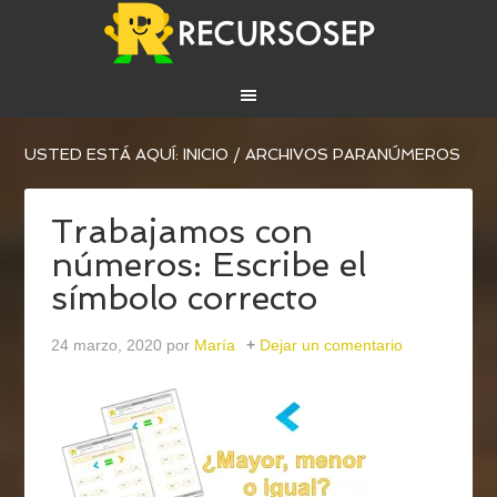
USTED ESTÁ AQUÍ:
INICIO
/
ARCHIVOS PARANÚMEROS
Trabajamos con
números: Escribe el
símbolo correcto
24 marzo, 2020
por
María
Dejar un comentario