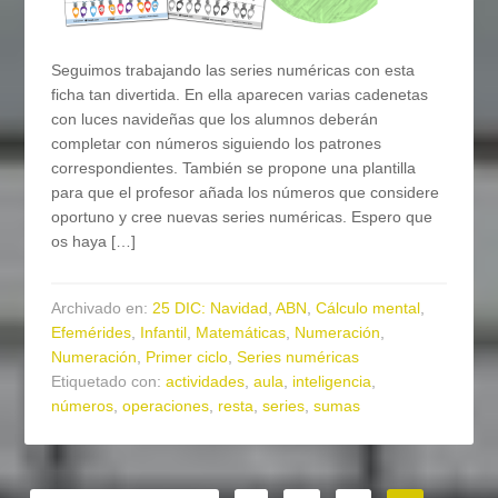
Seguimos trabajando las series numéricas con esta
ficha tan divertida. En ella aparecen varias cadenetas
con luces navideñas que los alumnos deberán
completar con números siguiendo los patrones
correspondientes. También se propone una plantilla
para que el profesor añada los números que considere
oportuno y cree nuevas series numéricas. Espero que
os haya […]
Archivado en:
25 DIC: Navidad
,
ABN
,
Cálculo mental
,
Efemérides
,
Infantil
,
Matemáticas
,
Numeración
,
Numeración
,
Primer ciclo
,
Series numéricas
Etiquetado con:
actividades
,
aula
,
inteligencia
,
números
,
operaciones
,
resta
,
series
,
sumas