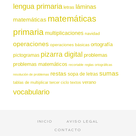
lengua primaria
láminas
letras
matemáticas
matemáticas
primaria
multiplicaciones
navidad
operaciones
ortografía
operaciones básicas
pizarra digital
pictogramas
problemas
problemas matemáticos
recortable
reglas ortográficas
sumas
restas
sopa de letras
resolución de problemas
verano
tablas de multiplicar
tercer ciclo
textos
vocabulario
INICIO
AVISO LEGAL
CONTACTO