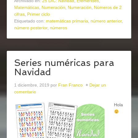
Archivado en:
25 DIC: Navidad
,
Efemérides
,
Matemáticas
,
Numeración
,
Numeración
,
Números de 2
cifras
,
Primer ciclo
Etiquetado con:
matemáticas primaria
,
número anterior
,
número posterior
,
números
Series numéricas para
Navidad
1 diciembre, 2019
por
Fran Franco
Dejar un
comentario
Hola