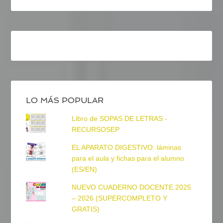
LO MÁS POPULAR
Libro de SOPAS DE LETRAS -
RECURSOSEP
EL APARATO DIGESTIVO: láminas
para el aula y fichas para el alumno
(ES/EN)
NUEVO CUADERNO DOCENTE 2025
– 2026 (SUPERCOMPLETO Y
GRATIS)