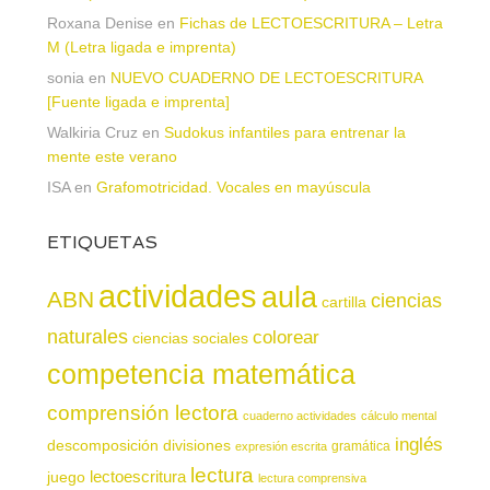
Roxana Denise
en
Fichas de LECTOESCRITURA – Letra
M (Letra ligada e imprenta)
sonia
en
NUEVO CUADERNO DE LECTOESCRITURA
[Fuente ligada e imprenta]
Walkiria Cruz
en
Sudokus infantiles para entrenar la
mente este verano
ISA
en
Grafomotricidad. Vocales en mayúscula
ETIQUETAS
actividades
aula
ABN
ciencias
cartilla
naturales
colorear
ciencias sociales
competencia matemática
comprensión lectora
cuaderno actividades
cálculo mental
inglés
descomposición
divisiones
gramática
expresión escrita
lectura
juego
lectoescritura
lectura comprensiva