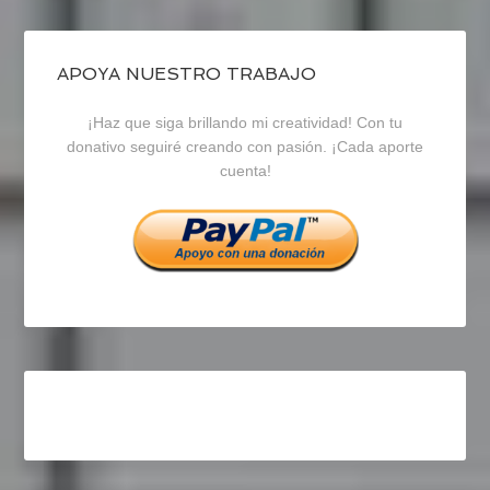
de
de
de
blogrecursosep
recursosep
recursosep
APOYA NUESTRO TRABAJO
¡Haz que siga brillando mi creatividad! Con tu
en
en
en
donativo seguiré creando con pasión. ¡Cada aporte
cuenta!
Facebook
Twitter
Instagram