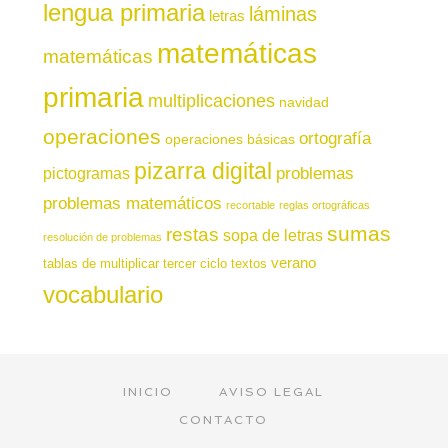
lengua primaria
láminas
letras
matemáticas
matemáticas
primaria
multiplicaciones
navidad
operaciones
ortografía
operaciones básicas
pizarra digital
pictogramas
problemas
problemas matemáticos
recortable
reglas ortográficas
sumas
restas
sopa de letras
resolución de problemas
verano
tablas de multiplicar
tercer ciclo
textos
vocabulario
INICIO
AVISO LEGAL
CONTACTO