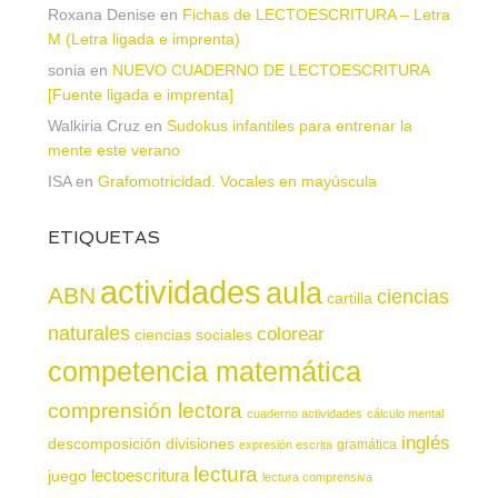
Roxana Denise
en
Fichas de LECTOESCRITURA – Letra
M (Letra ligada e imprenta)
sonia
en
NUEVO CUADERNO DE LECTOESCRITURA
[Fuente ligada e imprenta]
Walkiria Cruz
en
Sudokus infantiles para entrenar la
mente este verano
ISA
en
Grafomotricidad. Vocales en mayúscula
ETIQUETAS
actividades
aula
ABN
ciencias
cartilla
naturales
colorear
ciencias sociales
competencia matemática
comprensión lectora
cuaderno actividades
cálculo mental
inglés
descomposición
divisiones
gramática
expresión escrita
lectura
juego
lectoescritura
lectura comprensiva