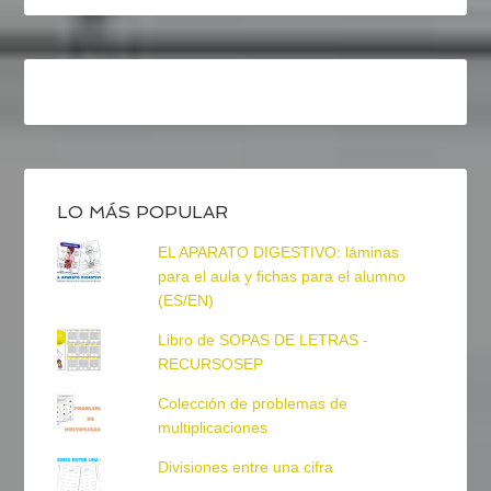
LO MÁS POPULAR
EL APARATO DIGESTIVO: láminas
para el aula y fichas para el alumno
(ES/EN)
Libro de SOPAS DE LETRAS -
RECURSOSEP
Colección de problemas de
multiplicaciones
Divisiones entre una cifra