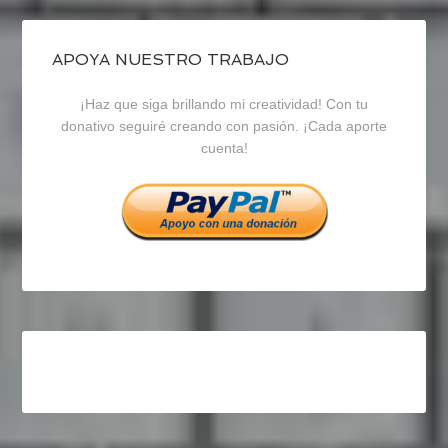
de
de
de
blogrecursosep
recursosep
recursosep
APOYA NUESTRO TRABAJO
¡Haz que siga brillando mi creatividad! Con tu
en
en
en
donativo seguiré creando con pasión. ¡Cada aporte
cuenta!
Facebook
Twitter
Instagram