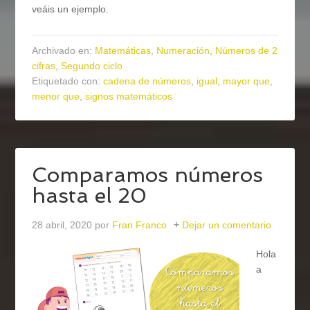
veáis un ejemplo.
Archivado en:
Matemáticas
,
Numeración
,
Números de 2
cifras
,
Segundo ciclo
Etiquetado con:
cadena de números
,
igual
,
mayor que
,
menor que
,
signos matemáticos
Comparamos números
hasta el 20
28 abril, 2020
por
Fran Franco
Dejar un comentario
Hola
a