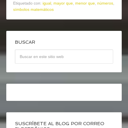
Etiquetado con:
igual
,
mayor que
,
menor que
,
números
,
símbolos matemáticos
BUSCAR
SUSCRÍBETE AL BLOG POR CORREO