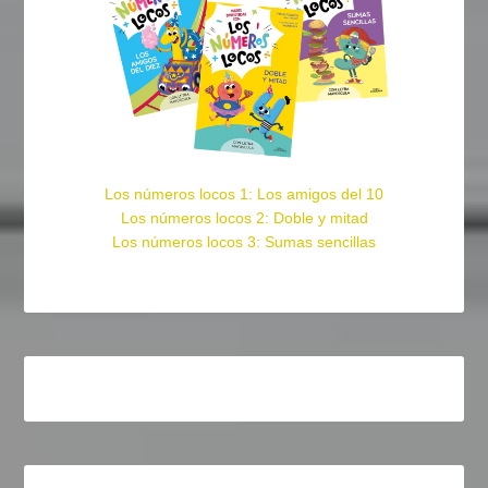
Los números locos 1: Los amigos del 10
Los números locos 2: Doble y mitad
Los números locos 3: Sumas sencillas