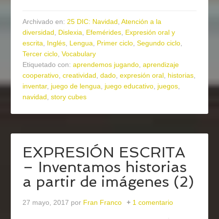
Archivado en:
25 DIC: Navidad
,
Atención a la
diversidad
,
Dislexia
,
Efemérides
,
Expresión oral y
escrita
,
Inglés
,
Lengua
,
Primer ciclo
,
Segundo ciclo
,
Tercer ciclo
,
Vocabulary
Etiquetado con:
aprendemos jugando
,
aprendizaje
cooperativo
,
creatividad
,
dado
,
expresión oral
,
historias
,
inventar
,
juego de lengua
,
juego educativo
,
juegos
,
navidad
,
story cubes
EXPRESIÓN ESCRITA
– Inventamos historias
a partir de imágenes (2)
27 mayo, 2017
por
Fran Franco
1 comentario