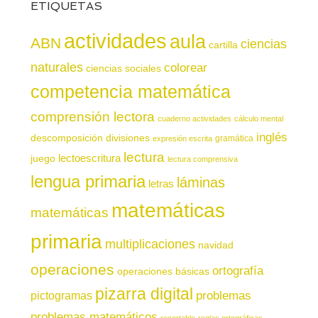
ETIQUETAS
actividades
aula
ABN
ciencias
cartilla
naturales
colorear
ciencias sociales
competencia matemática
comprensión lectora
cuaderno actividades
cálculo mental
inglés
descomposición
divisiones
gramática
expresión escrita
lectura
juego
lectoescritura
lectura comprensiva
lengua primaria
láminas
letras
matemáticas
matemáticas
primaria
multiplicaciones
navidad
operaciones
ortografía
operaciones básicas
pizarra digital
pictogramas
problemas
problemas matemáticos
recortable
reglas ortográficas