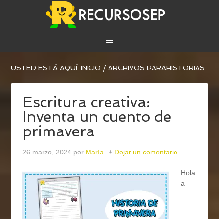
USTED ESTÁ AQUÍ:
INICIO
/
ARCHIVOS PARAHISTORIAS
Escritura creativa:
Inventa un cuento de
primavera
26 marzo, 2024
por
María
Dejar un comentario
Hola
a