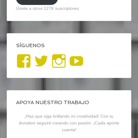
Únete a otros 127K suscriptores
SÍGUENOS
Ver
Ver
Ver
YouTub
perfil
perfil
perfil
de
de
de
blogrecursosep
recursosep
recursosep
APOYA NUESTRO TRABAJO
¡Haz que siga brillando mi creatividad! Con tu
en
en
en
donativo seguiré creando con pasión. ¡Cada aporte
cuenta!
Facebook
Twitter
Instagram