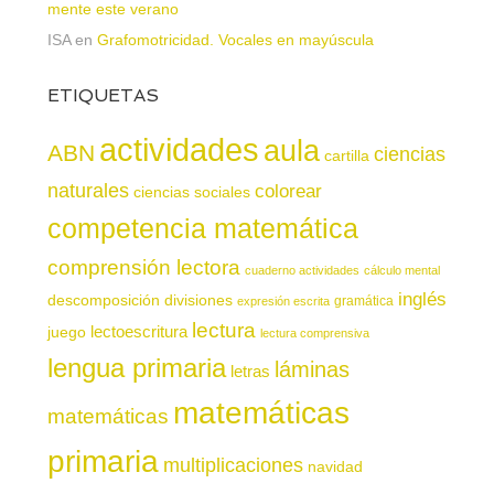
mente este verano
ISA
en
Grafomotricidad. Vocales en mayúscula
ETIQUETAS
actividades
aula
ABN
ciencias
cartilla
naturales
colorear
ciencias sociales
competencia matemática
comprensión lectora
cuaderno actividades
cálculo mental
inglés
descomposición
divisiones
gramática
expresión escrita
lectura
juego
lectoescritura
lectura comprensiva
lengua primaria
láminas
letras
matemáticas
matemáticas
primaria
multiplicaciones
navidad