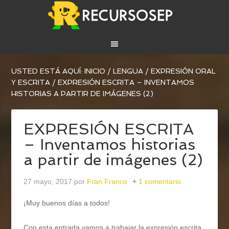
USTED ESTÁ AQUÍ:
INICIO
/
LENGUA
/
EXPRESIÓN ORAL
Y ESCRITA
/
EXPRESIÓN ESCRITA – INVENTAMOS
HISTORIAS A PARTIR DE IMÁGENES (2)
EXPRESIÓN ESCRITA
– Inventamos historias
a partir de imágenes (2)
27 mayo, 2017
por
Fran Franco
1 comentario
¡Muy buenos días a todos!
Con esta entrada vamos a trabajar la expresión escrita.