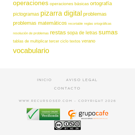
operaciones
ortografía
operaciones básicas
pizarra digital
pictogramas
problemas
problemas matemáticos
recortable
reglas ortográficas
sumas
restas
sopa de letras
resolución de problemas
verano
tablas de multiplicar
tercer ciclo
textos
vocabulario
INICIO
AVISO LEGAL
CONTACTO
WWW.RECURSOSEP.COM - COPYRIGHT 2026