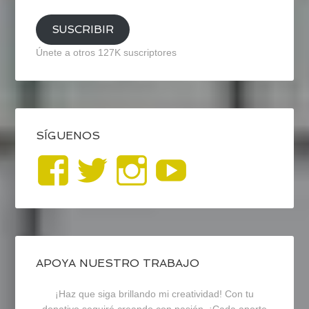
email
SUSCRIBIR
Únete a otros 127K suscriptores
SÍGUENOS
Ver
Ver
Ver
YouTub
perfil
perfil
perfil
de
de
de
blogrecursosep
recursosep
recursosep
APOYA NUESTRO TRABAJO
¡Haz que siga brillando mi creatividad! Con tu
en
en
en
donativo seguiré creando con pasión. ¡Cada aporte