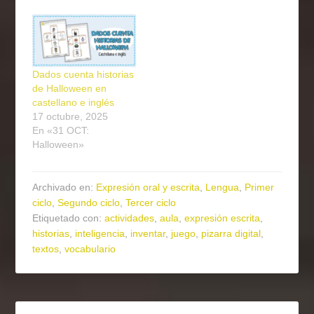
Dados cuenta historias
de Halloween en
castellano e inglés
17 octubre, 2025
En «31 OCT:
Halloween»
Archivado en:
Expresión oral y escrita
,
Lengua
,
Primer
ciclo
,
Segundo ciclo
,
Tercer ciclo
Etiquetado con:
actividades
,
aula
,
expresión escrita
,
historias
,
inteligencia
,
inventar
,
juego
,
pizarra digital
,
textos
,
vocabulario