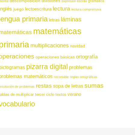
descomposición
divisiones
gramática
mental
expresión escrita
lectura
inglés
juego
lectoescritura
lectura comprensiva
lengua primaria
láminas
letras
matemáticas
matemáticas
primaria
multiplicaciones
navidad
operaciones
ortografía
operaciones básicas
pizarra digital
pictogramas
problemas
problemas matemáticos
recortable
reglas ortográficas
sumas
restas
sopa de letras
resolución de problemas
verano
tablas de multiplicar
tercer ciclo
textos
vocabulario