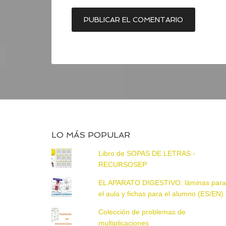
LO MÁS POPULAR
Libro de SOPAS DE LETRAS -
RECURSOSEP
EL APARATO DIGESTIVO: láminas par
el aula y fichas para el alumno (ES/EN)
Colección de problemas de
multiplicaciones