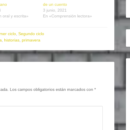
rano
de un cuento
4
3 junio, 2021
 oral y escrita»
En «Comprensión lectora»
mer ciclo
,
Segundo ciclo
a
,
historias
,
primavera
cada.
Los campos obligatorios están marcados con
*