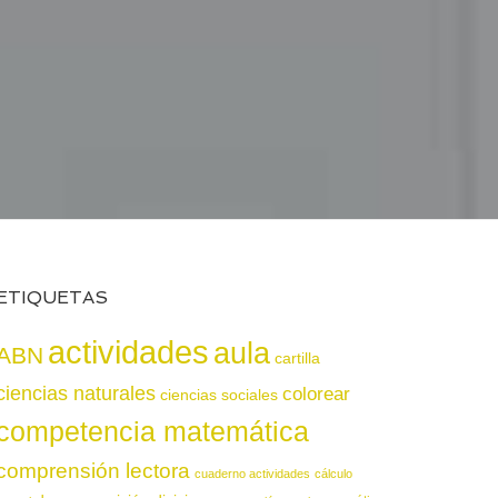
ETIQUETAS
actividades
aula
ABN
cartilla
ciencias naturales
colorear
ciencias sociales
competencia matemática
comprensión lectora
cuaderno actividades
cálculo