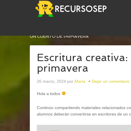
USTED ESTÁ AQUÍ:
INICIO
/
LENGUA
/
EXPRESIÓ
UN CUENTO DE PRIMAVERA
Escritura creativa
primavera
26 marzo, 2024
por
María
Dejar un comentario
Hola a todos
Continúo compartiendo materiales relacionados con
alumnos deberán convertirse en escritores de un c