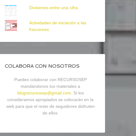
Divisiones entre una cifra
Actividades de iniciación a las
fracciones
COLABORA CON NOSOTROS
Puedes colaborar con RECURSOSEP
mandándonos tus materiales a
blogrecursosep@gmail.com
. Si los
consideramos apropiados se colocarán en la
web para que el resto de seguidores disfruten
de ellos.