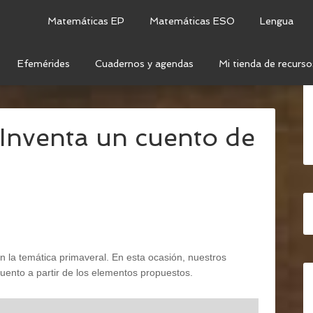
Matemáticas EP
Matemáticas ESO
Lengua
Efemérides
Cuadernos y agendas
Mi tienda de recurso
N ORAL Y ESCRITA
/
ESCRITURA CREATIVA: INVENTA
: Inventa un cuento de
 la temática primaveral. En esta ocasión, nuestros
uento a partir de los elementos propuestos.