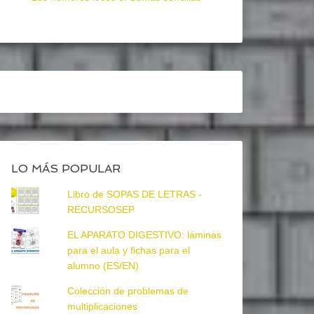
LO MÁS POPULAR
Libro de SOPAS DE LETRAS -
RECURSOSEP
EL APARATO DIGESTIVO: láminas
para el aula y fichas para el
alumno (ES/EN)
Colección de problemas de
multiplicaciones