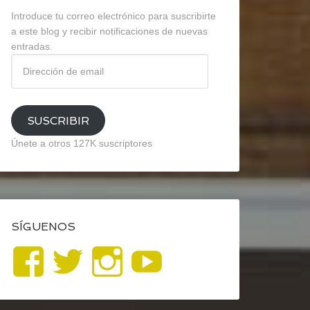
Introduce tu correo electrónico para suscribirte
a este blog y recibir notificaciones de nuevas
entradas.
Dirección
de
email
SUSCRIBIR
Únete a otros 127K suscriptores
SÍGUENOS
Ver
Ver
Ver
YouTube
perfil
perfil
perfil