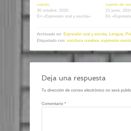
cuento
cuento de ve
30 octubre, 2020
21 junio, 202
En «Expresión oral y escrita»
En «Expresión
Archivado en:
Expresión oral y escrita
,
Lengua
,
Pri
Etiquetado con:
escritura creativa
,
expresión escrit
Deja una respuesta
Tu dirección de correo electrónico no será publi
Comentario
*