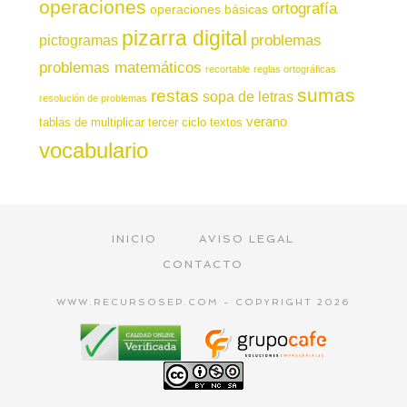
operaciones
ortografía
operaciones básicas
pizarra digital
pictogramas
problemas
problemas matemáticos
recortable
reglas ortográficas
sumas
restas
sopa de letras
resolución de problemas
verano
tablas de multiplicar
tercer ciclo
textos
vocabulario
INICIO
AVISO LEGAL
CONTACTO
WWW.RECURSOSEP.COM - COPYRIGHT 2026