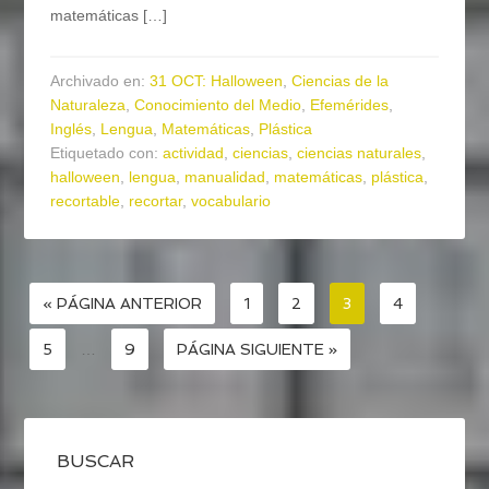
matemáticas […]
Archivado en:
31 OCT: Halloween
,
Ciencias de la
Naturaleza
,
Conocimiento del Medio
,
Efemérides
,
Inglés
,
Lengua
,
Matemáticas
,
Plástica
Etiquetado con:
actividad
,
ciencias
,
ciencias naturales
,
halloween
,
lengua
,
manualidad
,
matemáticas
,
plástica
,
recortable
,
recortar
,
vocabulario
« PÁGINA ANTERIOR
1
2
3
4
5
…
9
PÁGINA SIGUIENTE »
BUSCAR