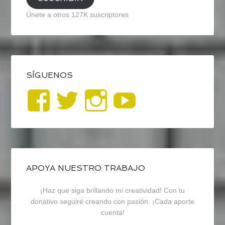
Únete a otros 127K suscriptores
SÍGUENOS
Ver
Ver
Ver
YouTub
perfil
perfil
perfil
de
de
de
blogrecursosep
recursosep
recursosep
APOYA NUESTRO TRABAJO
¡Haz que siga brillando mi creatividad! Con tu
en
en
en
donativo seguiré creando con pasión. ¡Cada aporte
cuenta!