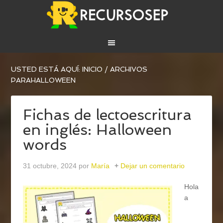
USTED ESTÁ AQUÍ:
INICIO
/
ARCHIVOS
PARAHALLOWEEN
Fichas de lectoescritura
en inglés: Halloween
words
31 octubre, 2024
por
María
Dejar un comentario
Hola
a