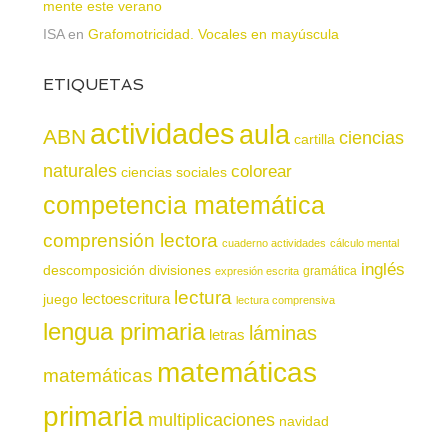
mente este verano
ISA
en
Grafomotricidad. Vocales en mayúscula
ETIQUETAS
actividades
aula
ABN
ciencias
cartilla
naturales
colorear
ciencias sociales
competencia matemática
comprensión lectora
cuaderno actividades
cálculo mental
inglés
descomposición
divisiones
gramática
expresión escrita
lectura
juego
lectoescritura
lectura comprensiva
lengua primaria
láminas
letras
matemáticas
matemáticas
primaria
multiplicaciones
navidad