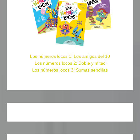
Los números locos 1: Los amigos del 10
Los números locos 2: Doble y mitad
Los números locos 3: Sumas sencillas