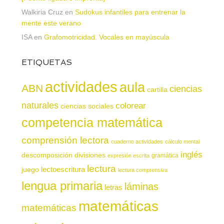
Walkiria Cruz
en
Sudokus infantiles para entrenar la
mente este verano
ISA
en
Grafomotricidad. Vocales en mayúscula
ETIQUETAS
actividades
aula
ABN
ciencias
cartilla
naturales
colorear
ciencias sociales
competencia matemática
comprensión lectora
cuaderno actividades
cálculo mental
inglés
descomposición
divisiones
gramática
expresión escrita
lectura
juego
lectoescritura
lectura comprensiva
lengua primaria
láminas
letras
matemáticas
matemáticas