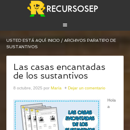
USTED ESTÁ AQUÍ:
INICIO
/
ARCHIVOS PARATIPO DE
SUSTANTIVOS
Las casas encantadas
de los sustantivos
8 octubre, 2025
por
María
Dejar un comentario
Hola
a