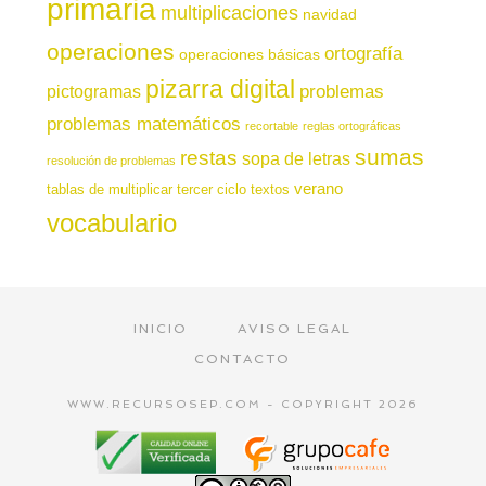
primaria
multiplicaciones
navidad
operaciones
ortografía
operaciones básicas
pizarra digital
pictogramas
problemas
problemas matemáticos
recortable
reglas ortográficas
sumas
restas
sopa de letras
resolución de problemas
verano
tablas de multiplicar
tercer ciclo
textos
vocabulario
INICIO
AVISO LEGAL
CONTACTO
WWW.RECURSOSEP.COM - COPYRIGHT 2026