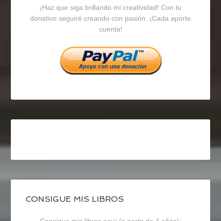
¡Haz que siga brillando mi creatividad! Con tu
en
en
en
donativo seguiré creando con pasión. ¡Cada aporte
cuenta!
Facebook
Twitter
Instagram
CONSIGUE MIS LIBROS