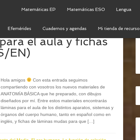
Matemáticas EP
Matemáticas ESO
Lengua
Efemérides
Cuadernos y agendas
Mi tienda de recurso
ara el aula y fichas
ES/EN)
Hola amigos
Con esta entrada seguimos
compartiendo con vosotros los nuevos materiales de
ANATOMÍA BÁSICA que he preparado, con dibujos
diseñados por mí. Entre estos materiales encontrarás
láminas para el aula de los distintos aparatos, sistemas y
órganos del cuerpo humano, tanto en español como en
inglés, y fichas de láminas mudas para que […]