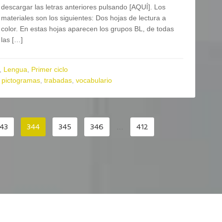
descargar las letras anteriores pulsando [AQUÍ]. Los
materiales son los siguientes: Dos hojas de lectura a
color. En estas hojas aparecen los grupos BL, de todas
las […]
,
Lengua
,
Primer ciclo
,
pictogramas
,
trabadas
,
vocabulario
43
344
345
346
…
412