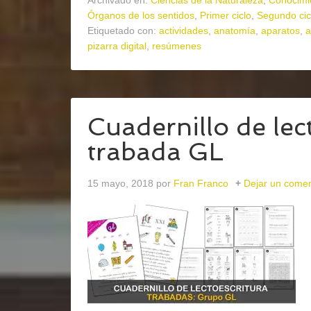
Archivado en:
Ciencias de la Naturaleza
,
Conocimi
Órganos de los sentidos
,
Primer ciclo
,
Segundo cic
Etiquetado con:
actividades
,
anatomía
,
aparatos
,
a
pizarra digital
,
resúmenes
Cuadernillo de lect
trabada GL
15 mayo, 2018
por
Fran Franco
Dejar un comen