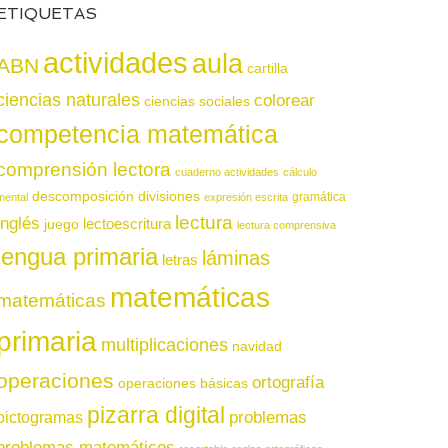
ETIQUETAS
actividades
aula
ABN
cartilla
ciencias naturales
colorear
ciencias sociales
competencia matemática
comprensión lectora
cuaderno actividades
cálculo
descomposición
divisiones
gramática
mental
expresión escrita
lectura
inglés
juego
lectoescritura
lectura comprensiva
lengua primaria
láminas
letras
matemáticas
matemáticas
primaria
multiplicaciones
navidad
operaciones
ortografía
operaciones básicas
pizarra digital
pictogramas
problemas
problemas matemáticos