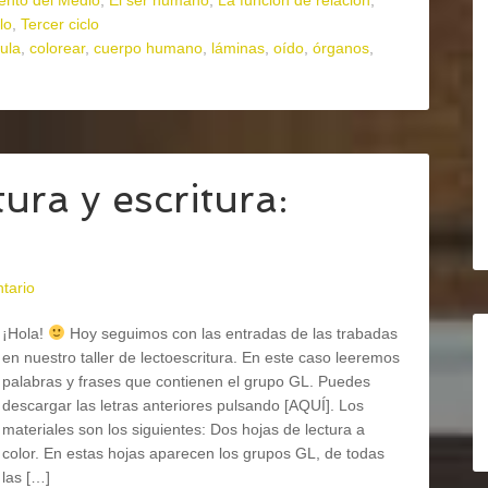
ento del Medio
,
El ser humano
,
La función de relación
,
lo
,
Tercer ciclo
ula
,
colorear
,
cuerpo humano
,
láminas
,
oído
,
órganos
,
ura y escritura:
tario
¡Hola!
Hoy seguimos con las entradas de las trabadas
en nuestro taller de lectoescritura. En este caso leeremos
palabras y frases que contienen el grupo GL. Puedes
descargar las letras anteriores pulsando [AQUÍ]. Los
materiales son los siguientes: Dos hojas de lectura a
color. En estas hojas aparecen los grupos GL, de todas
las […]