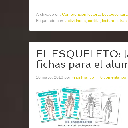
Archivado en:
Comprensión lectora
,
Lectoescritura
Etiquetado con:
actividades
,
cartilla
,
lectura
,
letras
EL ESQUELETO: lá
fichas para el al
10 mayo, 2018
por
Fran Franco
8 comentarios