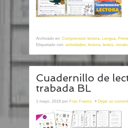
Archivado en:
Comprensión lectora
,
Lengua
,
Prime
Etiquetado con:
actividades
,
lectura
,
textos
,
vocabu
Cuadernillo de lect
trabada BL
1 mayo, 2018
por
Fran Franco
Dejar un coment