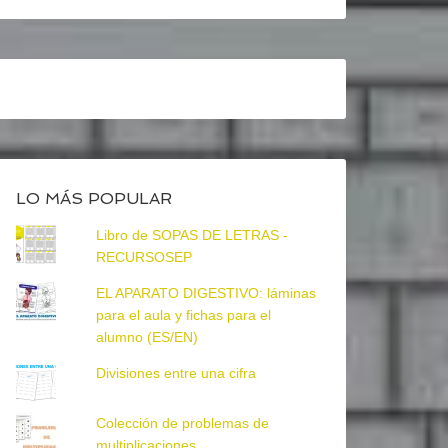
LO MÁS POPULAR
Libro de SOPAS DE LETRAS -
RECURSOSEP
EL APARATO DIGESTIVO: láminas
para el aula y fichas para el
alumno (ES/EN)
Divisiones entre una cifra
Colección de problemas de
multiplicaciones