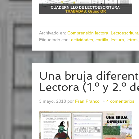
Archivado en:
Comprensión lectora
,
Lectoescritura
Etiquetado con:
actividades
,
cartilla
,
lectura
,
letras
Una bruja diferen
Lectora (1.º y 2.º 
3 mayo, 2018
por
Fran Franco
4 comentarios