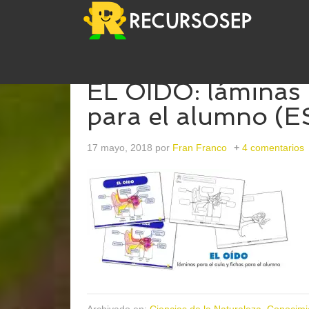
EL OÍDO: láminas p
para el alumno (
17 mayo, 2018
por
Fran Franco
4 comentarios