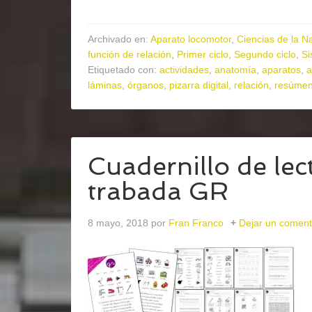
Archivado en:
Aparato locomotor
,
Ciencias de la N
función de relación
,
Primer ciclo
,
Segundo ciclo
,
Si
Etiquetado con:
actividades
,
anatomía
,
aparatos
,
a
láminas
,
órganos
,
pizarra digital
,
relación
,
resúme
Cuadernillo de lect
trabada GR
8 mayo, 2018
por
Fran Franco
Dejar un coment