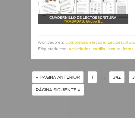
Archivado en:
Comprensión lectora
,
Lectoescritura
Etiquetado con:
actividades
,
cartilla
,
lectura
,
letras
« PÁGINA ANTERIOR
1
…
342
3
PÁGINA SIGUIENTE »