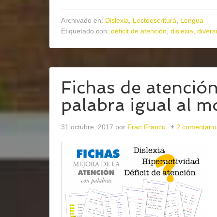
Archivado en:
Dislexia
,
Lectoescritura
,
Lengua
Etiquetado con:
déficit de atención
,
dislexia
,
divers
Fichas de atención
palabra igual al 
31 octubre, 2017
por
Fran Franco
2 comentario