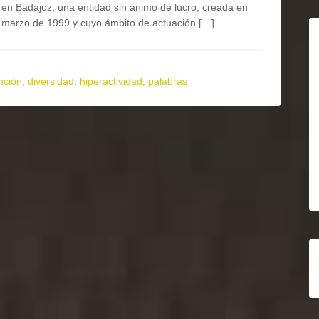
en Badajoz, una entidad sin ánimo de lucro, creada en
marzo de 1999 y cuyo ámbito de actuación […]
ención
,
diversidad
,
hiperactividad
,
palabras