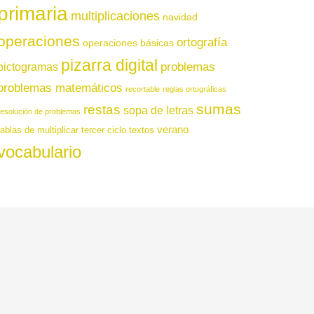
primaria
multiplicaciones
navidad
operaciones
ortografía
operaciones básicas
pizarra digital
pictogramas
problemas
problemas matemáticos
recortable
reglas ortográficas
sumas
restas
sopa de letras
resolución de problemas
verano
tablas de multiplicar
tercer ciclo
textos
vocabulario