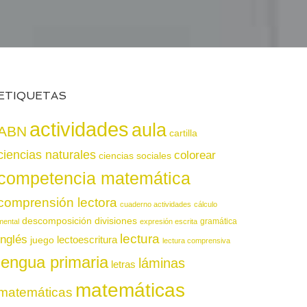
ETIQUETAS
actividades
aula
ABN
cartilla
ciencias naturales
colorear
ciencias sociales
competencia matemática
comprensión lectora
cuaderno actividades
cálculo
descomposición
divisiones
gramática
mental
expresión escrita
lectura
inglés
juego
lectoescritura
lectura comprensiva
lengua primaria
láminas
letras
matemáticas
matemáticas