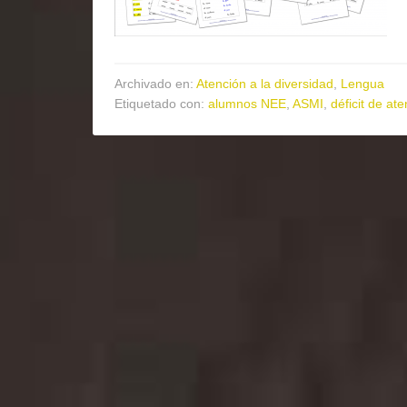
Archivado en:
Atención a la diversidad
,
Lengua
Etiquetado con:
alumnos NEE
,
ASMI
,
déficit de at