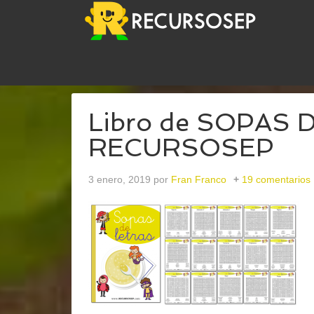
USTED ESTÁ AQUÍ:
INICIO
/
ARCHIVOS PARADIV
Libro de SOPAS 
RECURSOSEP
3 enero, 2019
por
Fran Franco
19 comentarios