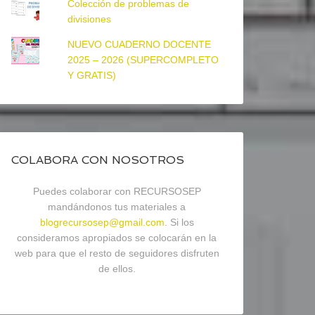
Colección de problemas de
divisiones
NUEVO CUADERNO DOCENTE
2025 – 2026 (SUPERCOMPLETO
Y GRATIS)
COLABORA CON NOSOTROS
Puedes colaborar con RECURSOSEP
mandándonos tus materiales a
blogrecursosep@gmail.com
. Si los
consideramos apropiados se colocarán en la
web para que el resto de seguidores disfruten
de ellos.