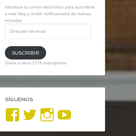
Introduce tu correo electrónico para suscribirte
a este blog y recibir notificaciones de nuevas
entradas.
Dirección
de
email
SUSCRIBIR
Únete a otros 127K suscriptores
SÍGUENOS
Ver
Ver
Ver
YouTube
perfil
perfil
perfil