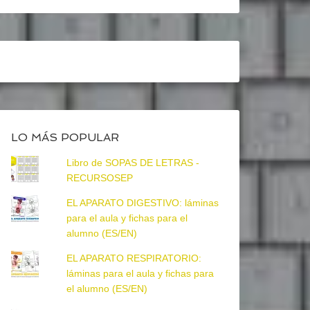
LO MÁS POPULAR
Libro de SOPAS DE LETRAS -
RECURSOSEP
EL APARATO DIGESTIVO: láminas
para el aula y fichas para el
alumno (ES/EN)
EL APARATO RESPIRATORIO:
láminas para el aula y fichas para
el alumno (ES/EN)