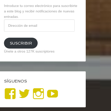
Introduce tu correo electrónico para suscribirte
a este blog y recibir notificaciones de nuevas
entradas.
Dirección
de
email
SUSCRIBIR
Únete a otros 127K suscriptores
SÍGUENOS
Ver
Ver
Ver
YouTube
perfil
perfil
perfil