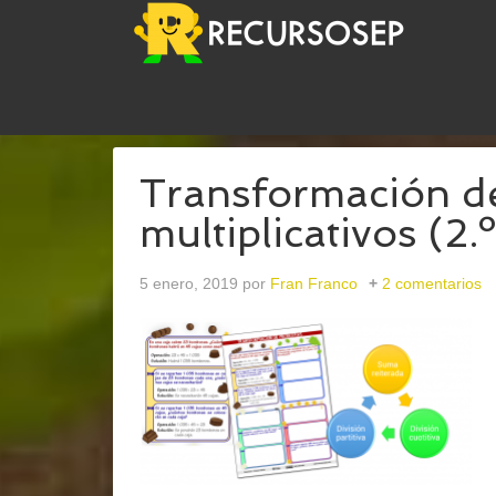
USTED ESTÁ AQUÍ:
INICIO
/
ARCHIVOS PARACUO
Transformación d
multiplicativos (2.
5 enero, 2019
por
Fran Franco
2 comentarios