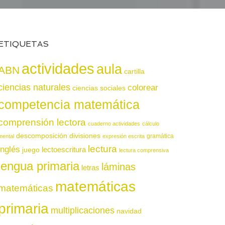
ETIQUETAS
actividades
aula
ABN
cartilla
ciencias naturales
colorear
ciencias sociales
competencia matemática
comprensión lectora
cuaderno actividades
cálculo
descomposición
divisiones
gramática
mental
expresión escrita
lectura
inglés
juego
lectoescritura
lectura comprensiva
lengua primaria
láminas
letras
matemáticas
matemáticas
primaria
multiplicaciones
navidad