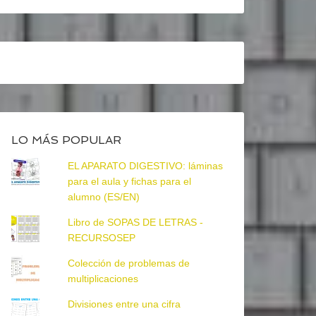
LO MÁS POPULAR
EL APARATO DIGESTIVO: láminas
para el aula y fichas para el
alumno (ES/EN)
Libro de SOPAS DE LETRAS -
RECURSOSEP
Colección de problemas de
multiplicaciones
Divisiones entre una cifra