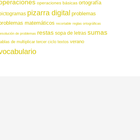
operaciones
ortografía
operaciones básicas
pizarra digital
pictogramas
problemas
problemas matemáticos
recortable
reglas ortográficas
sumas
restas
sopa de letras
resolución de problemas
verano
tablas de multiplicar
tercer ciclo
textos
vocabulario