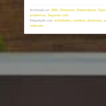
Archivado en:
ABN
,
Divisiones
,
Matemáticas
,
Oper
problemas
,
Segundo ciclo
Etiquetado con:
actividades
,
cuotitiva
,
divisiones
,
o
reiterada