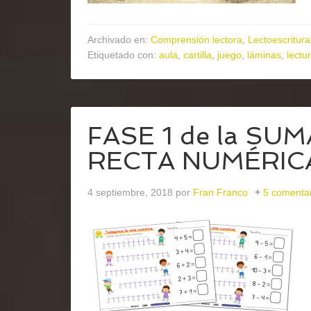
Archivado en:
Comprensión lectora
,
Lectoescritura
Etiquetado con:
aula
,
cartilla
,
juego
,
láminas
,
lectu
FASE 1 de la SUMA
RECTA NUMÉRIC
4 septiembre, 2018
por
Fran Franco
5 comenta