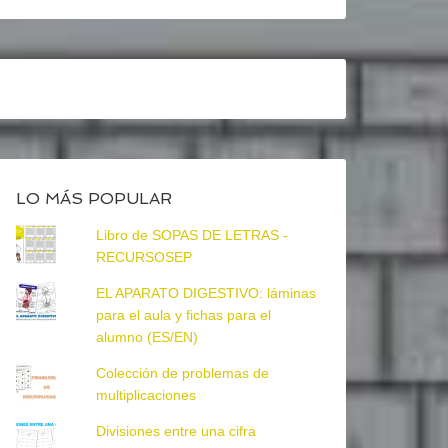
LO MÁS POPULAR
Libro de SOPAS DE LETRAS -
RECURSOSEP
EL APARATO DIGESTIVO: láminas
para el aula y fichas para el
alumno (ES/EN)
Colección de problemas de
multiplicaciones
Divisiones entre una cifra