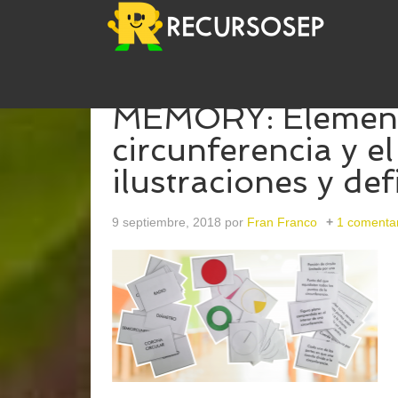
MEMORY: Element
circunferencia y el
ilustraciones y def
9 septiembre, 2018
por
Fran Franco
1 comenta