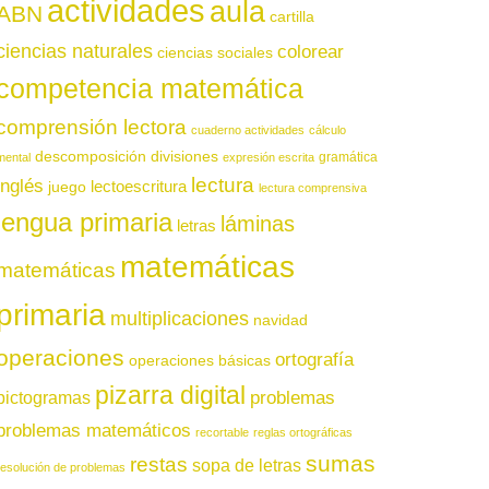
actividades
aula
ABN
cartilla
ciencias naturales
colorear
ciencias sociales
competencia matemática
comprensión lectora
cuaderno actividades
cálculo
descomposición
divisiones
gramática
mental
expresión escrita
lectura
inglés
juego
lectoescritura
lectura comprensiva
lengua primaria
láminas
letras
matemáticas
matemáticas
primaria
multiplicaciones
navidad
operaciones
ortografía
operaciones básicas
pizarra digital
pictogramas
problemas
problemas matemáticos
recortable
reglas ortográficas
sumas
restas
sopa de letras
resolución de problemas