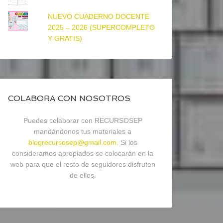
NUEVO CUADERNO DOCENTE
2025 – 2026 (SUPERCOMPLETO
Y GRATIS)
COLABORA CON NOSOTROS
Puedes colaborar con RECURSOSEP
mandándonos tus materiales a
blogrecursosep@gmail.com
. Si los
consideramos apropiados se colocarán en la
web para que el resto de seguidores disfruten
de ellos.