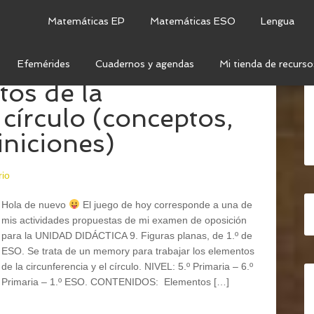
Matemáticas EP
Matemáticas ESO
Lengua
Efemérides
Cuadernos y agendas
Mi tienda de recurso
os de la
 círculo (conceptos,
iniciones)
rio
Hola de nuevo
El juego de hoy corresponde a una de
mis actividades propuestas de mi examen de oposición
para la UNIDAD DIDÁCTICA 9. Figuras planas, de 1.º de
ESO. Se trata de un memory para trabajar los elementos
de la circunferencia y el círculo. NIVEL: 5.º Primaria – 6.º
Primaria – 1.º ESO. CONTENIDOS: Elementos […]