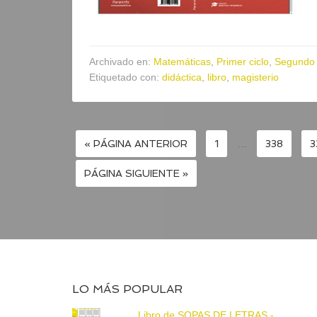
Archivado en:
Matemáticas
,
Primer ciclo
,
Segundo 
Etiquetado con:
didáctica
,
libro
,
magisterio
« PÁGINA ANTERIOR
1
…
338
3
PÁGINA SIGUIENTE »
LO MÁS POPULAR
Libro de SOPAS DE LETRAS -