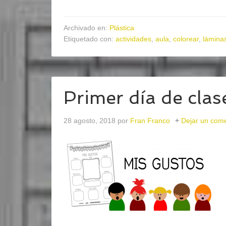
Archivado en:
Plástica
Etiquetado con:
actividades
,
aula
,
colorear
,
lámina
Primer día de cl
28 agosto, 2018
por
Fran Franco
Dejar un come