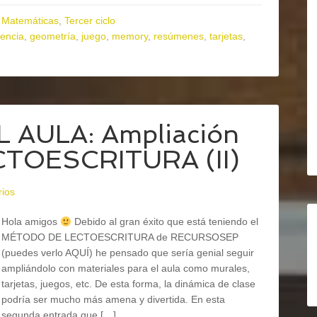
,
Matemáticas
,
Tercer ciclo
rencia
,
geometría
,
juego
,
memory
,
resúmenes
,
tarjetas
,
 AULA: Ampliación
CTOESCRITURA (II)
rios
Hola amigos
Debido al gran éxito que está teniendo el
MÉTODO DE LECTOESCRITURA de RECURSOSEP
(puedes verlo AQUÍ) he pensado que sería genial seguir
ampliándolo con materiales para el aula como murales,
tarjetas, juegos, etc. De esta forma, la dinámica de clase
podría ser mucho más amena y divertida. En esta
segunda entrada que […]