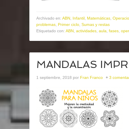
Archivado en:
ABN
,
Infantil
,
Matemáticas
,
Operaci
problemas
,
Primer ciclo
,
Sumas y restas
Etiquetado con:
ABN
,
actividades
,
aula
,
fases
,
ope
MANDALAS IMPRI
1 septiembre, 2018
por
Fran Franco
3 comenta