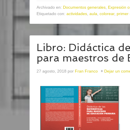
Archivado en:
Documentos generales
,
Expresión or
Etiquetado con:
actividades
,
aula
,
colorear
,
primer 
Libro: Didáctica d
para maestros de 
27 agosto, 2018
por
Fran Franco
Dejar un come