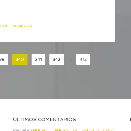
ciclo
,
Tercer ciclo
39
340
341
342
…
412
ÚLTIMOS COMENTARIOS
Raquel
en
NUEVO CUADERNO DEL PROFESOR 2024