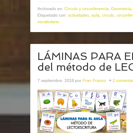
Archivado en:
Círculo y circunferencia
,
Geometría
Etiquetado con:
actividades
,
aula
,
círculo
,
circunfe
vocabulario
LÁMINAS PARA EL
del método de LE
7 septiembre, 2018
por
Fran Franco
2 comenta