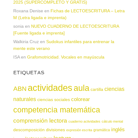
2025 (SUPERCOMPLETO Y GRATIS)
Roxana Denise
en
Fichas de LECTOESCRITURA – Letra
M (Letra ligada e imprenta)
sonia
en
NUEVO CUADERNO DE LECTOESCRITURA
[Fuente ligada e imprenta]
Walkiria Cruz
en
Sudokus infantiles para entrenar la
mente este verano
ISA
en
Grafomotricidad. Vocales en mayúscula
ETIQUETAS
actividades
aula
ABN
ciencias
cartilla
naturales
colorear
ciencias sociales
competencia matemática
comprensión lectora
cuaderno actividades
cálculo mental
inglés
descomposición
divisiones
gramática
expresión escrita