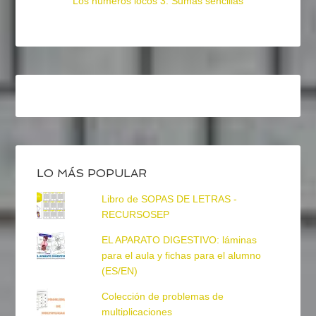
Los números locos 3: Sumas sencillas
LO MÁS POPULAR
Libro de SOPAS DE LETRAS -
RECURSOSEP
EL APARATO DIGESTIVO: láminas
para el aula y fichas para el alumno
(ES/EN)
Colección de problemas de
multiplicaciones