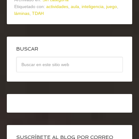
Etiquetado con:
actividades
,
aula
,
inteligencia
,
juego
,
láminas
,
TDAH
BUSCAR
SUSCRÍBETE AL BLOG POR CORREO