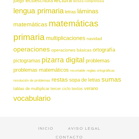
lectura
juego
lectoescritura
lectura comprensiva
lengua primaria
láminas
letras
matemáticas
matemáticas
primaria
multiplicaciones
navidad
operaciones
ortografía
operaciones básicas
pizarra digital
pictogramas
problemas
problemas matemáticos
recortable
reglas ortográficas
sumas
restas
sopa de letras
resolución de problemas
verano
tablas de multiplicar
tercer ciclo
textos
vocabulario
INICIO
AVISO LEGAL
CONTACTO