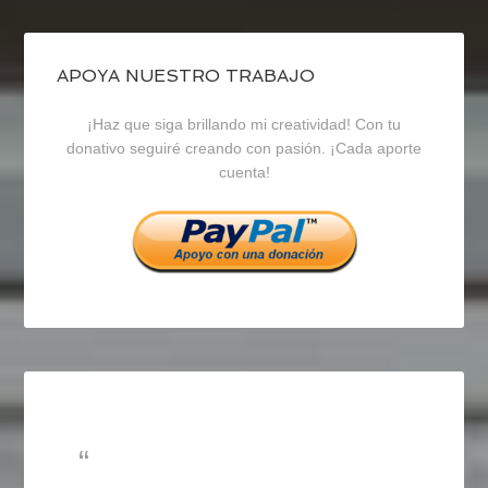
de
de
de
blogrecursosep
recursosep
recursosep
APOYA NUESTRO TRABAJO
¡Haz que siga brillando mi creatividad! Con tu
en
en
en
donativo seguiré creando con pasión. ¡Cada aporte
cuenta!
Facebook
Twitter
Instagram