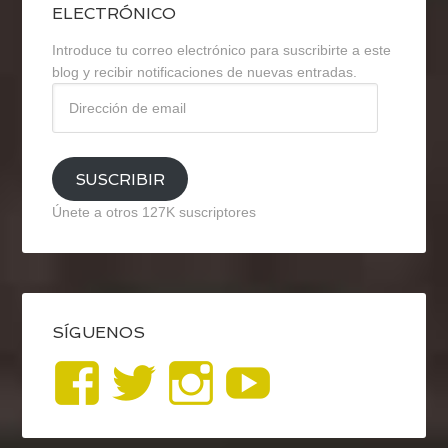
ELECTRÓNICO
Introduce tu correo electrónico para suscribirte a este
blog y recibir notificaciones de nuevas entradas.
Dirección
de
email
SUSCRIBIR
Únete a otros 127K suscriptores
SÍGUENOS
Ver
Ver
Ver
YouTub
perfil
perfil
perfil