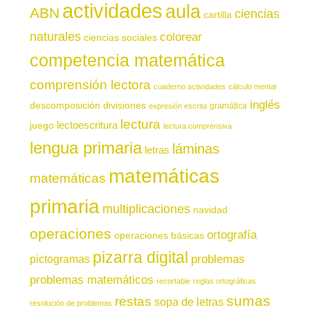
actividades
aula
ABN
ciencias
cartilla
naturales
colorear
ciencias sociales
competencia matemática
comprensión lectora
cuaderno actividades
cálculo mental
inglés
descomposición
divisiones
gramática
expresión escrita
lectura
juego
lectoescritura
lectura comprensiva
lengua primaria
láminas
letras
matemáticas
matemáticas
primaria
multiplicaciones
navidad
operaciones
ortografía
operaciones básicas
pizarra digital
pictogramas
problemas
problemas matemáticos
recortable
reglas ortográficas
sumas
restas
sopa de letras
resolución de problemas