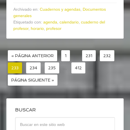
Archivado en:
Cuadernos y agendas
,
Documentos
generales
Etiquetado con:
agenda
,
calendario
,
cuaderno del
profesor
,
horario
,
profesor
« PÁGINA ANTERIOR
1
…
231
232
233
234
235
…
412
PÁGINA SIGUIENTE »
BUSCAR