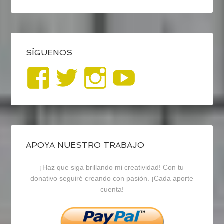
SÍGUENOS
Ver
Ver
Ver
YouTub
perfil
perfil
perfil
de
de
de
blogrecursosep
recursosep
recursosep
APOYA NUESTRO TRABAJO
¡Haz que siga brillando mi creatividad! Con tu
en
en
en
donativo seguiré creando con pasión. ¡Cada aporte
cuenta!
Facebook
Twitter
Instagram