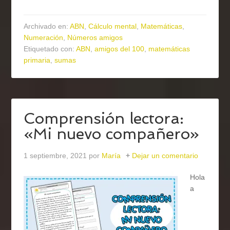
Archivado en:
ABN
,
Cálculo mental
,
Matemáticas
,
Numeración
,
Números amigos
Etiquetado con:
ABN
,
amigos del 100
,
matemáticas
primaria
,
sumas
Comprensión lectora:
«Mi nuevo compañero»
1 septiembre, 2021
por
María
Dejar un comentario
Hola
a