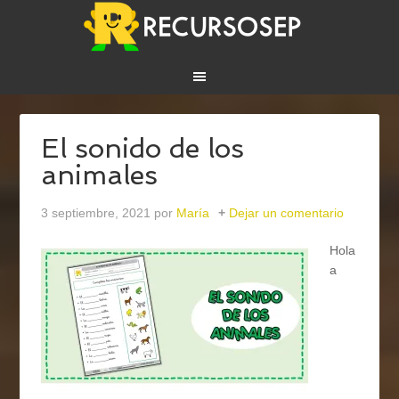
El sonido de los
animales
3 septiembre, 2021
por
María
Dejar un comentario
Hola
a