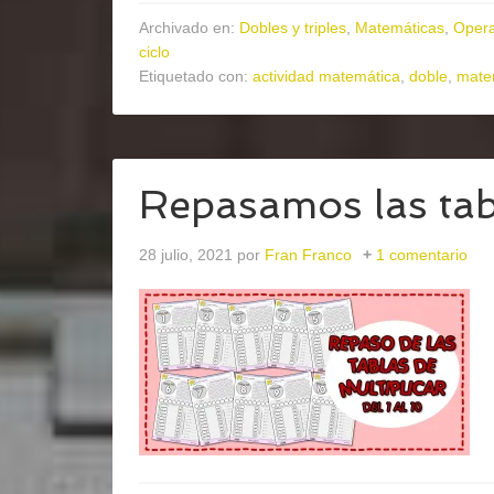
Archivado en:
Dobles y triples
,
Matemáticas
,
Opera
ciclo
Etiquetado con:
actividad matemática
,
doble
,
mate
Repasamos las tabl
28 julio, 2021
por
Fran Franco
1 comentario