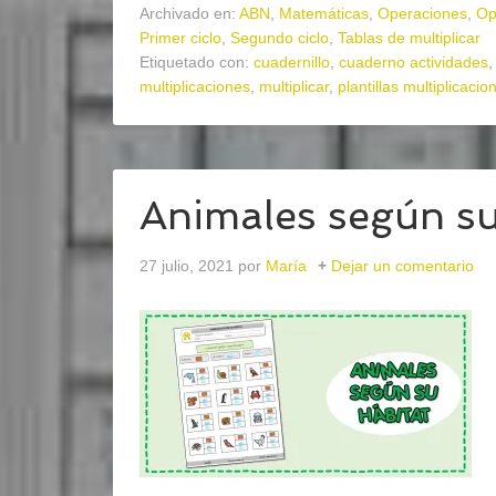
Archivado en:
ABN
,
Matemáticas
,
Operaciones
,
Op
Primer ciclo
,
Segundo ciclo
,
Tablas de multiplicar
Etiquetado con:
cuadernillo
,
cuaderno actividades
multiplicaciones
,
multiplicar
,
plantillas multiplicacio
Animales según su
27 julio, 2021
por
María
Dejar un comentario