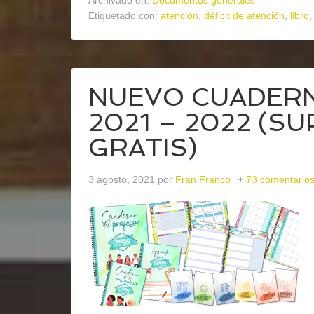
Archivado en:
Documentos generales
Etiquetado con:
atención
,
déficit de atención
,
libro
NUEVO CUADER
2021 – 2022 (S
GRATIS)
3 agosto, 2021
por
Fran Franco
73 comentario