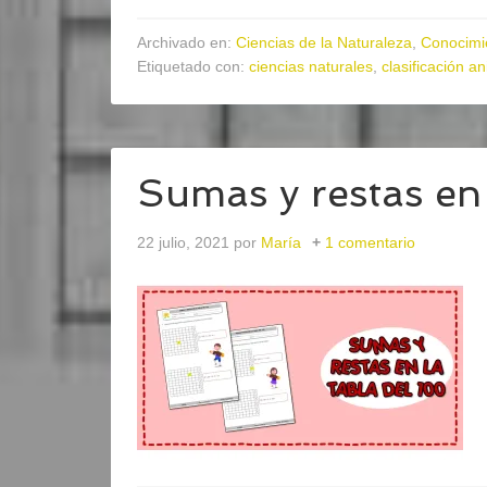
Archivado en:
Ciencias de la Naturaleza
,
Conocimi
Etiquetado con:
ciencias naturales
,
clasificación a
Sumas y restas en 
22 julio, 2021
por
María
1 comentario