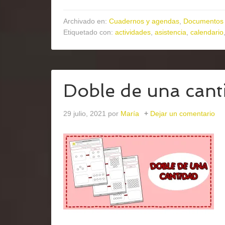
Archivado en:
Cuadernos y agendas
,
Documentos 
Etiquetado con:
actividades
,
asistencia
,
calendario
Doble de una cant
29 julio, 2021
por
María
Dejar un comentario