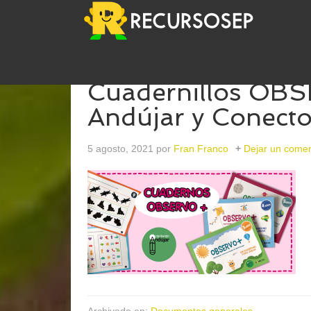
Cuadernillos OBS
Andújar y Conecto 
5 agosto, 2021
por
Fran Franco
Dejar un comen