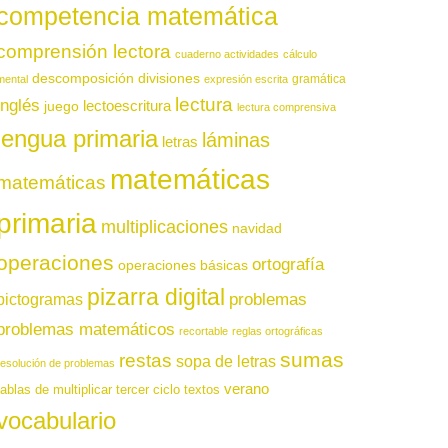
competencia matemática
comprensión lectora
cuaderno actividades
cálculo
descomposición
divisiones
gramática
mental
expresión escrita
lectura
inglés
juego
lectoescritura
lectura comprensiva
lengua primaria
láminas
letras
matemáticas
matemáticas
primaria
multiplicaciones
navidad
operaciones
ortografía
operaciones básicas
pizarra digital
pictogramas
problemas
problemas matemáticos
recortable
reglas ortográficas
sumas
restas
sopa de letras
resolución de problemas
verano
tablas de multiplicar
tercer ciclo
textos
vocabulario