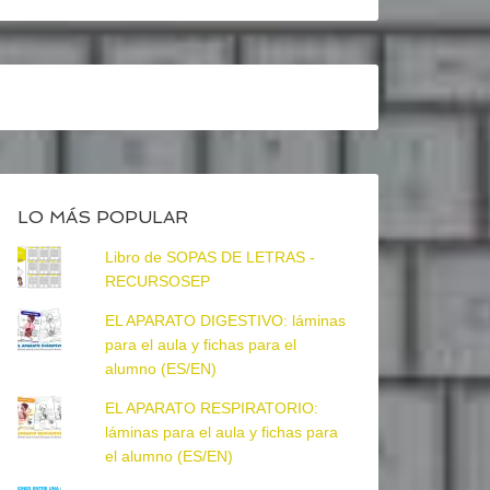
LO MÁS POPULAR
Libro de SOPAS DE LETRAS -
RECURSOSEP
EL APARATO DIGESTIVO: láminas
para el aula y fichas para el
alumno (ES/EN)
EL APARATO RESPIRATORIO:
láminas para el aula y fichas para
el alumno (ES/EN)