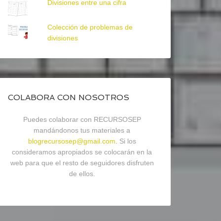
Divisiones entre una cifra
Colección de problemas de
divisiones
COLABORA CON NOSOTROS
Puedes colaborar con RECURSOSEP
mandándonos tus materiales a
blogrecursosep@gmail.com
. Si los
consideramos apropiados se colocarán en la
web para que el resto de seguidores disfruten
de ellos.