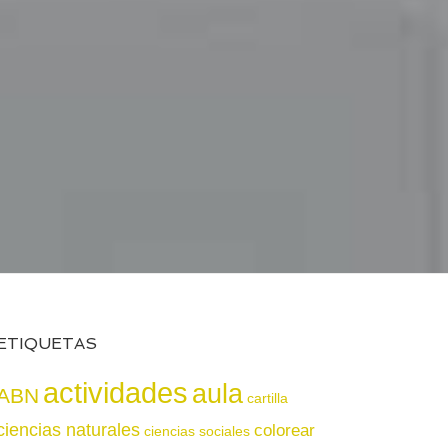
ETIQUETAS
actividades
aula
ABN
cartilla
ciencias naturales
colorear
ciencias sociales