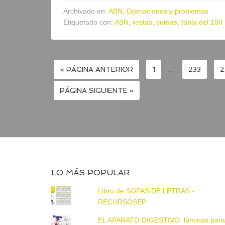
Archivado en:
ABN
,
Operaciones y problemas
Etiquetado con:
ABN
,
restas
,
sumas
,
tabla del 100
« PÁGINA ANTERIOR
1
…
233
2
PÁGINA SIGUIENTE »
LO MÁS POPULAR
Libro de SOPAS DE LETRAS -
RECURSOSEP
EL APARATO DIGESTIVO: láminas par