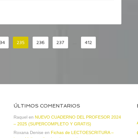
34
235
236
237
…
412
ÚLTIMOS COMENTARIOS
Raquel
en
NUEVO CUADERNO DEL PROFESOR 2024
– 2025 (SUPERCOMPLETO Y GRATIS)
Roxana Denise
en
Fichas de LECTOESCRITURA –
a