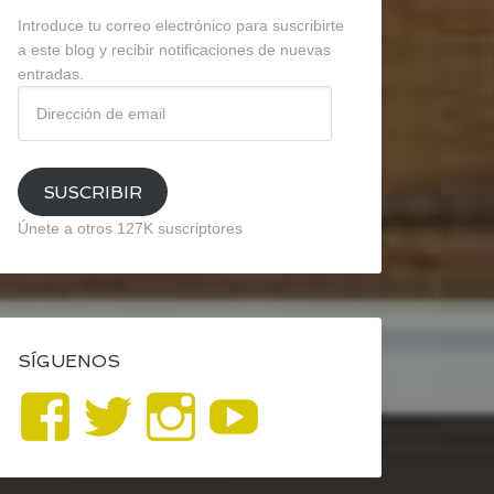
Introduce tu correo electrónico para suscribirte
a este blog y recibir notificaciones de nuevas
entradas.
Dirección
de
email
SUSCRIBIR
Únete a otros 127K suscriptores
SÍGUENOS
Ver
Ver
Ver
YouTube
perfil
perfil
perfil