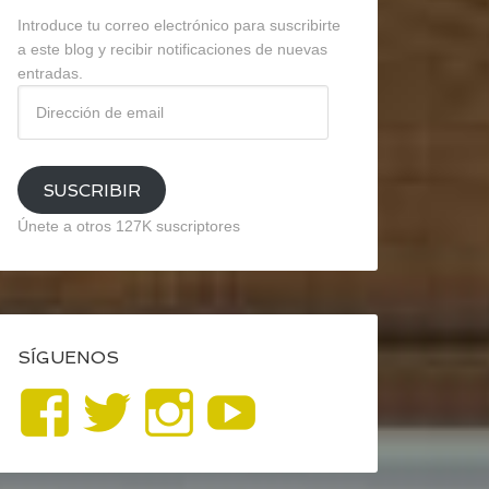
Introduce tu correo electrónico para suscribirte
a este blog y recibir notificaciones de nuevas
entradas.
Dirección
de
email
SUSCRIBIR
Únete a otros 127K suscriptores
SÍGUENOS
Ver
Ver
Ver
YouTube
perfil
perfil
perfil