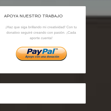
de
de
de
blogrecursosep
recursosep
recursosep
APOYA NUESTRO TRABAJO
¡Haz que siga brillando mi creatividad! Con tu
en
en
en
donativo seguiré creando con pasión. ¡Cada
aporte cuenta!
Facebook
Twitter
Instagram