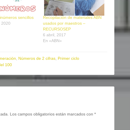
inúmeros sencillos
Recopilación de materiales ABN
, 2020
usados por maestros –
RECURSOSEP
6 abril, 2017
En «ABN»
meración
,
Números de 2 cifras
,
Primer ciclo
del 100
cada.
Los campos obligatorios están marcados con
*