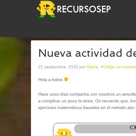
USTED ESTÁ AQUÍ:
INICIO
/
ABN
/
NUEVA ACTIV
Nueva actividad d
21 septiembre, 2020
por
María
Dejar un coment
Hola a todos
Hace unos días compartía con vosotros un sencillo
a complicar un poco la tarea. Os recuerdo que, l
ejercicios matemáticos basados en el método abn y 