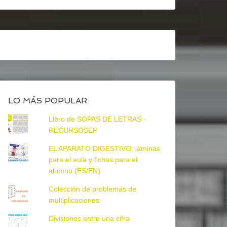
LO MÁS POPULAR
Libro de SOPAS DE LETRAS -
RECURSOSEP
EL APARATO DIGESTIVO: láminas
para el aula y fichas para el
alumno (ES/EN)
Colección de problemas de
multiplicaciones
Divisiones entre una cifra