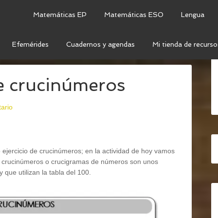
Matemáticas EP
Matemáticas ESO
Lengua
Efemérides
Cuadernos y agendas
Mi tienda de recurso
IDAD DE CRUCINÚMEROS
e crucinúmeros
ario
 ejercicio de crucinúmeros; en la actividad de hoy vamos
os crucinúmeros o crucigramas de números son unos
que utilizan la tabla del 100.