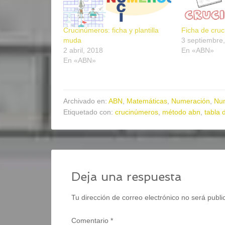
Crucinúmeros: ficha y plantilla
Ficha de cruc
muda
3 septiembre
2 abril, 2018
En «ABN»
En «ABN»
Archivado en:
ABN
,
Matemáticas
,
Numeración
,
Nu
Etiquetado con:
crucinúmeros
,
método abn
,
tabla 
Deja una respuesta
Tu dirección de correo electrónico no será publi
Comentario
*