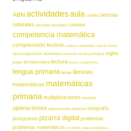
actividades
aula
ABN
ciencias
cartilla
naturales
colorear
ciencias sociales
competencia matemática
comprensión lectora
cuaderno actividades
cálculo mental
inglés
descomposición
divisiones
gramática
expresión escrita
lectura
juego
lectoescritura
lectura comprensiva
lengua primaria
láminas
letras
matemáticas
matemáticas
primaria
multiplicaciones
navidad
operaciones
ortografía
operaciones básicas
pizarra digital
pictogramas
problemas
problemas matemáticos
recortable
reglas ortográficas