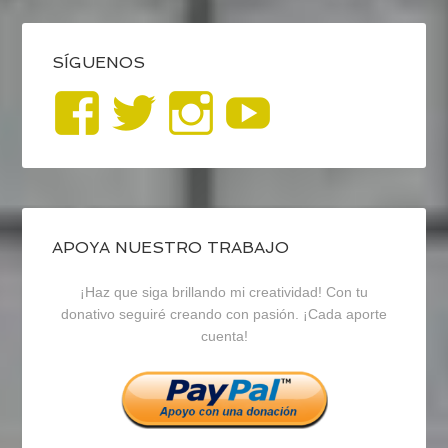
SÍGUENOS
Ver
Ver
Ver
YouTub
perfil
perfil
perfil
de
de
de
blogrecursosep
recursosep
recursosep
APOYA NUESTRO TRABAJO
¡Haz que siga brillando mi creatividad! Con tu
en
en
en
donativo seguiré creando con pasión. ¡Cada aporte
cuenta!
Facebook
Twitter
Instagram