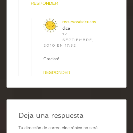
RESPONDER
recursosdidcticos
dice
12
SEPTIEMBRE,
2010 EN 17:32
Gracias!
RESPONDER
Deja una respuesta
Tu dirección de correo electrónico no será