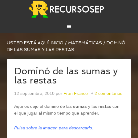
USTED ESTÁ AQUÍ:
INICIO
/
MATEMÁTICAS
/
DOMINÓ
DE LAS SUMAS Y LAS RESTAS
Dominó de las sumas y
las restas
12 septiembre, 2010
por
Fran Franco
2 comentarios
Aquí os dejo el dominó de las
sumas
y las
restas
con
el que jugar al mismo tiempo que aprender.
Pulsa sobre la imagen par
a descargarlo
.