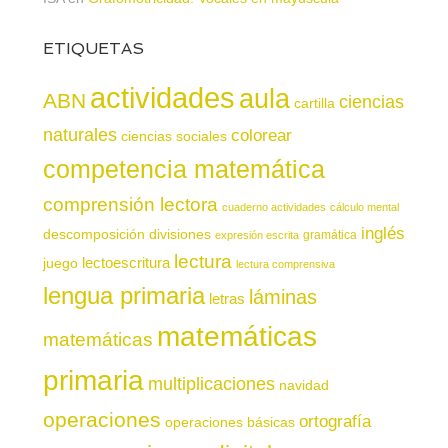
ETIQUETAS
actividades
aula
ABN
ciencias
cartilla
naturales
colorear
ciencias sociales
competencia matemática
comprensión lectora
cuaderno actividades
cálculo mental
inglés
descomposición
divisiones
gramática
expresión escrita
lectura
juego
lectoescritura
lectura comprensiva
lengua primaria
láminas
letras
matemáticas
matemáticas
primaria
multiplicaciones
navidad
operaciones
ortografía
operaciones básicas