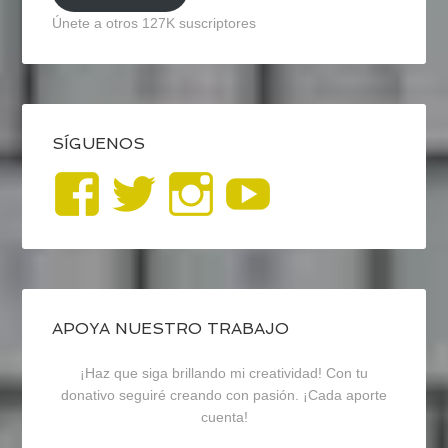
Únete a otros 127K suscriptores
SÍGUENOS
Ver
Ver
Ver
YouTub
perfil
perfil
perfil
de
de
de
blogrecursosep
recursosep
recursosep
APOYA NUESTRO TRABAJO
¡Haz que siga brillando mi creatividad! Con tu
en
en
en
donativo seguiré creando con pasión. ¡Cada aporte
cuenta!
Facebook
Twitter
Instagram