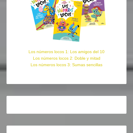
Los números locos 1: Los amigos del 10
Los números locos 2: Doble y mitad
Los números locos 3: Sumas sencillas