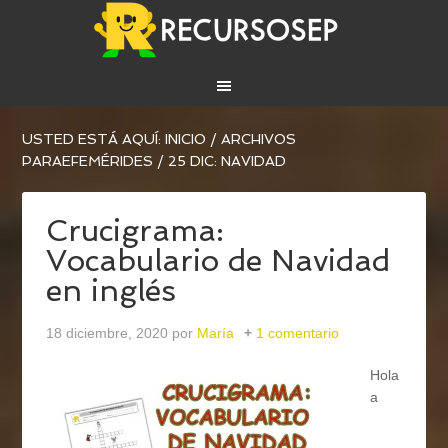
USTED ESTÁ AQUÍ:
INICIO
/
ARCHIVOS
PARA
EFEMÉRIDES
/
25 DIC: NAVIDAD
Crucigrama:
Vocabulario de Navidad
en inglés
18 diciembre, 2020
por
María
1 comentario
Hola
a