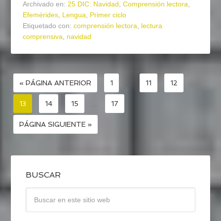
Archivado en:
25 DIC: Navidad
,
Comprensión lectora
,
Efemérides
,
Lengua
,
Primer ciclo
Etiquetado con:
comprensión lectora
,
lectura
comprensiva
,
navidad
« PÁGINA ANTERIOR
1
…
11
12
13
14
15
…
17
PÁGINA SIGUIENTE »
BUSCAR