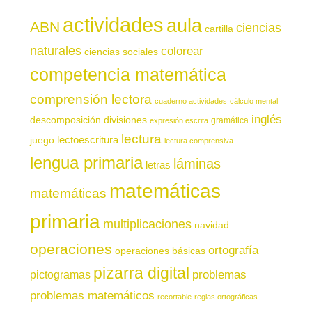
actividades
aula
ABN
ciencias
cartilla
naturales
colorear
ciencias sociales
competencia matemática
comprensión lectora
cuaderno actividades
cálculo mental
inglés
descomposición
divisiones
gramática
expresión escrita
lectura
juego
lectoescritura
lectura comprensiva
lengua primaria
láminas
letras
matemáticas
matemáticas
primaria
multiplicaciones
navidad
operaciones
ortografía
operaciones básicas
pizarra digital
pictogramas
problemas
problemas matemáticos
recortable
reglas ortográficas