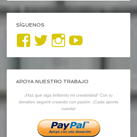
SÍGUENOS
Ver
Ver
Ver
YouTub
perfil
perfil
perfil
de
de
de
blogrecursosep
recursosep
recursosep
APOYA NUESTRO TRABAJO
¡Haz que siga brillando mi creatividad! Con tu
en
en
en
donativo seguiré creando con pasión. ¡Cada aporte
cuenta!
Facebook
Twitter
Instagram