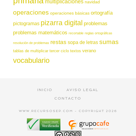
primaria
multiplicaciones
navidad
operaciones
ortografía
operaciones básicas
pizarra digital
pictogramas
problemas
problemas matemáticos
recortable
reglas ortográficas
sumas
restas
sopa de letras
resolución de problemas
verano
tablas de multiplicar
tercer ciclo
textos
vocabulario
INICIO
AVISO LEGAL
CONTACTO
WWW.RECURSOSEP.COM - COPYRIGHT 2026