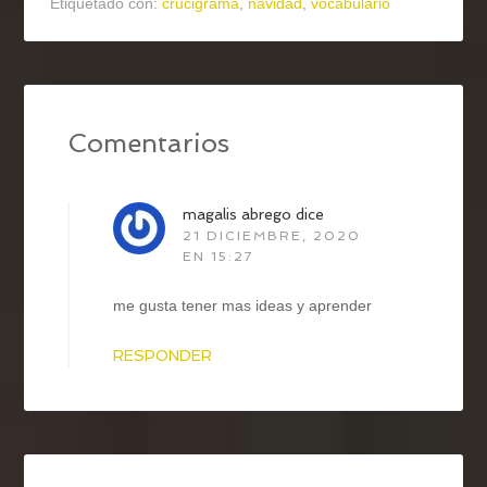
Etiquetado con:
crucigrama
,
navidad
,
vocabulario
Comentarios
magalis abrego
dice
21 DICIEMBRE, 2020
EN 15:27
me gusta tener mas ideas y aprender
RESPONDER