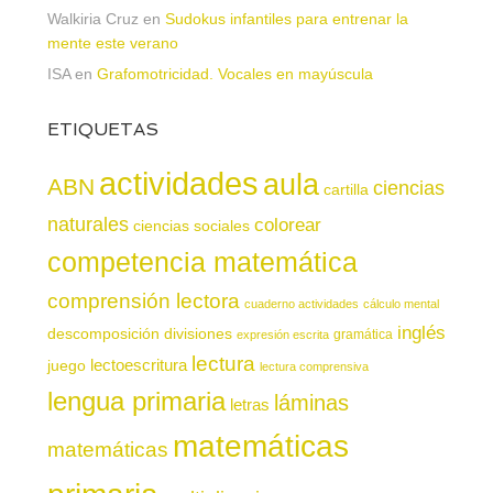
Walkiria Cruz
en
Sudokus infantiles para entrenar la
mente este verano
ISA
en
Grafomotricidad. Vocales en mayúscula
ETIQUETAS
actividades
aula
ABN
ciencias
cartilla
naturales
colorear
ciencias sociales
competencia matemática
comprensión lectora
cuaderno actividades
cálculo mental
inglés
descomposición
divisiones
gramática
expresión escrita
lectura
juego
lectoescritura
lectura comprensiva
lengua primaria
láminas
letras
matemáticas
matemáticas