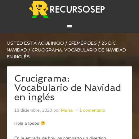
USTED ESTÁ AQUÍ:
INICIO
/
EFEMÉRIDES
/
25 DIC:
NAVIDAD
/
CRUCIGRAMA: VOCABULARIO DE NAVIDAD
EN INGLÉS
Crucigrama:
Vocabulario de Navidad
en inglés
18 diciembre, 2020
por
María
1 comentario
Hola a todos
En la entrada de hoy, os comparto un divertido