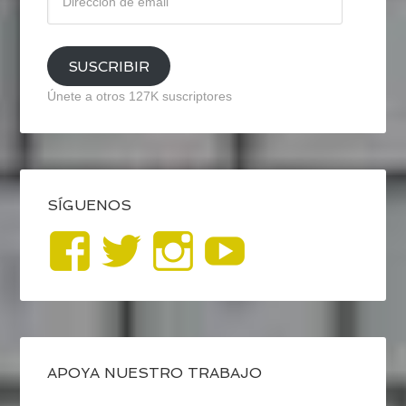
de
email
SUSCRIBIR
Únete a otros 127K suscriptores
SÍGUENOS
Ver
Ver
Ver
YouTub
perfil
perfil
perfil
de
de
de
blogrecursosep
recursosep
recursosep
APOYA NUESTRO TRABAJO