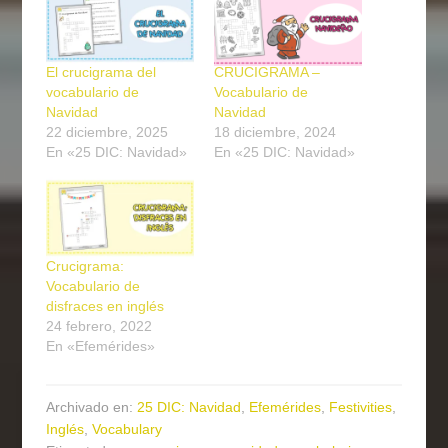
El crucigrama del
CRUCIGRAMA –
vocabulario de
Vocabulario de
Navidad
Navidad
22 diciembre, 2025
18 diciembre, 2024
En «25 DIC: Navidad»
En «25 DIC: Navidad»
Crucigrama:
Vocabulario de
disfraces en inglés
24 febrero, 2022
En «Efemérides»
Archivado en:
25 DIC: Navidad
,
Efemérides
,
Festivities
,
Inglés
,
Vocabulary