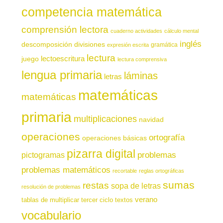
competencia matemática
comprensión lectora
cuaderno actividades
cálculo mental
inglés
descomposición
divisiones
gramática
expresión escrita
lectura
juego
lectoescritura
lectura comprensiva
lengua primaria
láminas
letras
matemáticas
matemáticas
primaria
multiplicaciones
navidad
operaciones
ortografía
operaciones básicas
pizarra digital
pictogramas
problemas
problemas matemáticos
recortable
reglas ortográficas
sumas
restas
sopa de letras
resolución de problemas
verano
tablas de multiplicar
tercer ciclo
textos
vocabulario