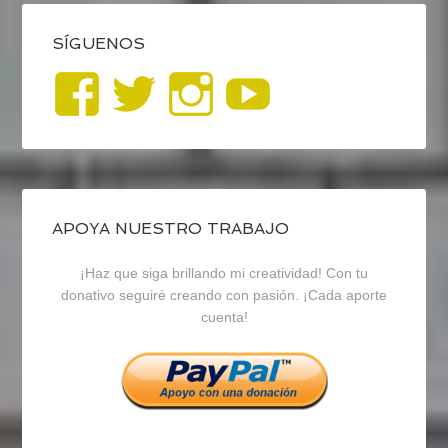
SÍGUENOS
Ver
Ver
Ver
YouTub
perfil
perfil
perfil
de
de
de
blogrecursosep
recursosep
recursosep
APOYA NUESTRO TRABAJO
¡Haz que siga brillando mi creatividad! Con tu
en
en
en
donativo seguiré creando con pasión. ¡Cada aporte
cuenta!
Facebook
Twitter
Instagram