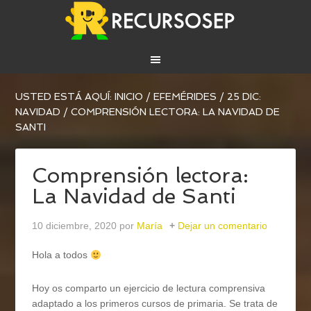
USTED ESTÁ AQUÍ:
INICIO
/
EFEMÉRIDES
/
25 DIC:
NAVIDAD
/
COMPRENSIÓN LECTORA: LA NAVIDAD DE
SANTI
Comprensión lectora:
La Navidad de Santi
10 diciembre, 2020
por
María
Dejar un comentario
Hola a todos
Hoy os comparto un ejercicio de lectura comprensiva
adaptado a los primeros cursos de primaria. Se trata de