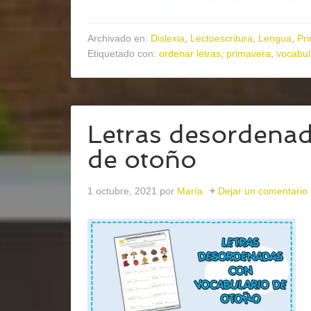
Archivado en:
Dislexia
,
Lectoescritura
,
Lengua
,
Pri
Etiquetado con:
ordenar letras
,
primavera
,
vocabul
Letras desordenad
de otoño
1 octubre, 2021
por
María
Dejar un comentario