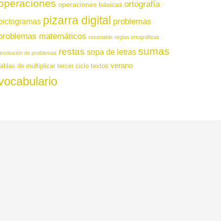
operaciones
ortografía
operaciones básicas
pizarra digital
pictogramas
problemas
problemas matemáticos
recortable
reglas ortográficas
sumas
restas
sopa de letras
resolución de problemas
verano
tablas de multiplicar
tercer ciclo
textos
vocabulario