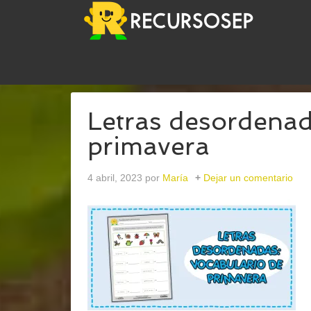
USTED ESTÁ AQUÍ:
INICIO
/
ARCHIVOS PARAOR
Letras desordenad
primavera
4 abril, 2023
por
María
Dejar un comentario