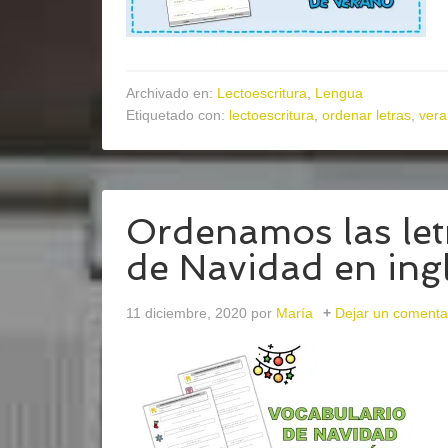
Archivado en:
Lectoescritura
,
Lengua
Etiquetado con:
lectoescritura
,
ordenar letras
,
ver
Ordenamos las let
de Navidad en ing
11 diciembre, 2020
por
María
Dejar un comenta