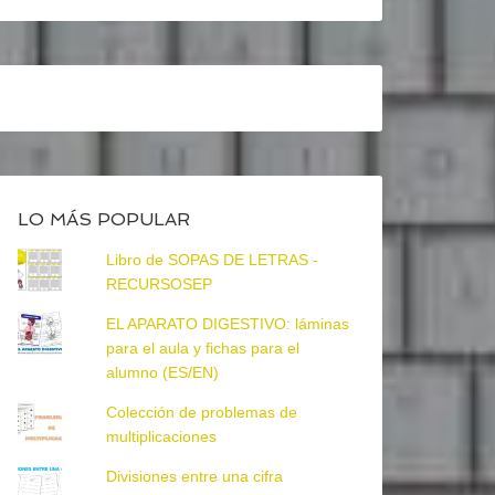
LO MÁS POPULAR
Libro de SOPAS DE LETRAS -
RECURSOSEP
EL APARATO DIGESTIVO: láminas
para el aula y fichas para el
alumno (ES/EN)
Colección de problemas de
multiplicaciones
Divisiones entre una cifra