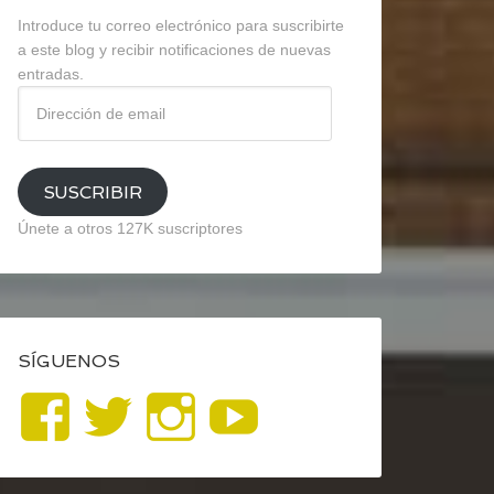
Introduce tu correo electrónico para suscribirte
a este blog y recibir notificaciones de nuevas
entradas.
Dirección
de
email
SUSCRIBIR
Únete a otros 127K suscriptores
SÍGUENOS
Ver
Ver
Ver
YouTube
perfil
perfil
perfil