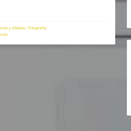
bras y sílabas
,
Ortografía
bras