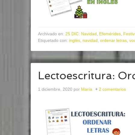
Archivado en:
25 DIC: Navidad
,
Efemérides
,
Festiv
Etiquetado con:
inglés
,
navidad
,
ordenar letras
,
vo
Lectoescritura: Or
1 diciembre, 2020
por
María
2 comentarios