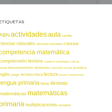
ETIQUETAS
actividades
aula
ABN
cartilla
ciencias naturales
colorear
ciencias sociales
competencia matemática
comprensión lectora
cuaderno actividades
cálculo
descomposición
divisiones
gramática
mental
expresión escrita
lectura
inglés
juego
lectoescritura
lectura comprensiva
lengua primaria
láminas
letras
matemáticas
matemáticas
primaria
multiplicaciones
navidad