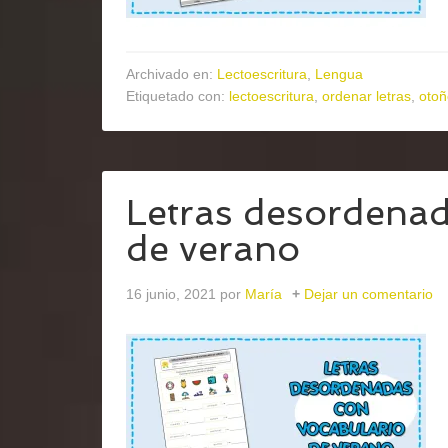
Archivado en:
Lectoescritura
,
Lengua
Etiquetado con:
lectoescritura
,
ordenar letras
,
otoñ
Letras desordenad
de verano
16 junio, 2021
por
María
Dejar un comentario