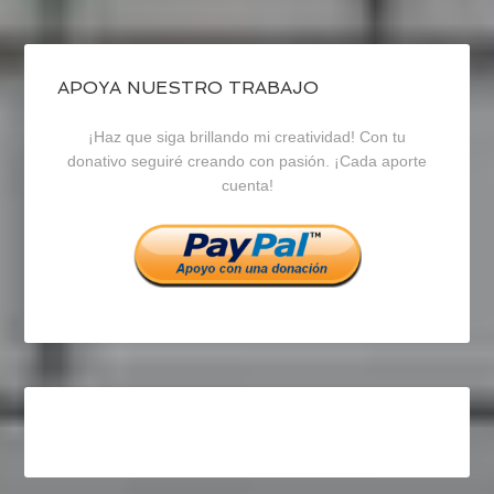
de
de
de
blogrecursosep
recursosep
recursosep
APOYA NUESTRO TRABAJO
¡Haz que siga brillando mi creatividad! Con tu
en
en
en
donativo seguiré creando con pasión. ¡Cada aporte
cuenta!
Facebook
Twitter
Instagram