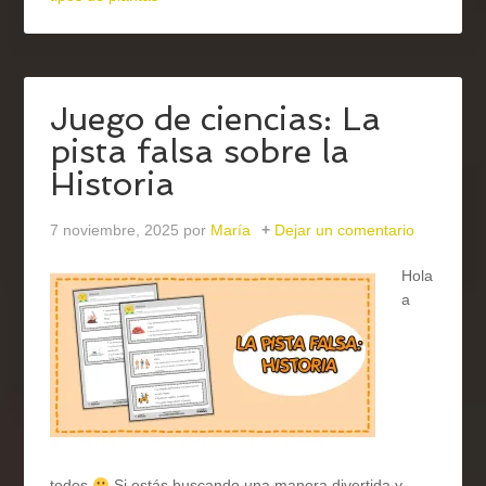
Juego de ciencias: La
pista falsa sobre la
Historia
7 noviembre, 2025
por
María
Dejar un comentario
Hola
a
todos
Si estás buscando una manera divertida y