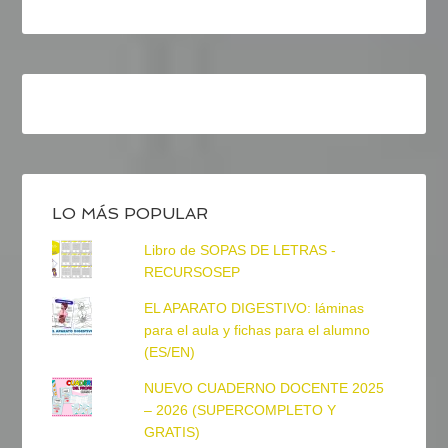
LO MÁS POPULAR
Libro de SOPAS DE LETRAS -
RECURSOSEP
EL APARATO DIGESTIVO: láminas
para el aula y fichas para el alumno
(ES/EN)
NUEVO CUADERNO DOCENTE 2025
– 2026 (SUPERCOMPLETO Y
GRATIS)