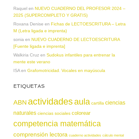
Raquel
en
NUEVO CUADERNO DEL PROFESOR 2024 –
2025 (SUPERCOMPLETO Y GRATIS)
Roxana Denise
en
Fichas de LECTOESCRITURA – Letra
M (Letra ligada e imprenta)
sonia
en
NUEVO CUADERNO DE LECTOESCRITURA
[Fuente ligada e imprenta]
Walkiria Cruz
en
Sudokus infantiles para entrenar la
mente este verano
ISA
en
Grafomotricidad. Vocales en mayúscula
ETIQUETAS
actividades
aula
ABN
ciencias
cartilla
naturales
colorear
ciencias sociales
competencia matemática
comprensión lectora
cuaderno actividades
cálculo mental