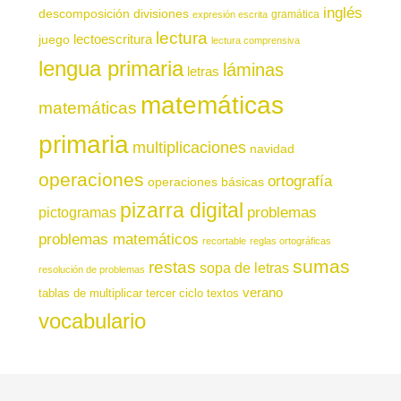
inglés
descomposición
divisiones
gramática
expresión escrita
lectura
juego
lectoescritura
lectura comprensiva
lengua primaria
láminas
letras
matemáticas
matemáticas
primaria
multiplicaciones
navidad
operaciones
ortografía
operaciones básicas
pizarra digital
pictogramas
problemas
problemas matemáticos
recortable
reglas ortográficas
sumas
restas
sopa de letras
resolución de problemas
verano
tablas de multiplicar
tercer ciclo
textos
vocabulario