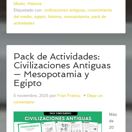
Medio
,
Historia
Etiquetado con:
civilizaciones antiguas
,
conocimiento
del medio
,
egipto
,
historia
,
mesopotamia
,
pack de
actividades
Pack de Actividades:
Civilizaciones Antiguas
— Mesopotamia y
Egipto
5 noviembre, 2025
por
Fran Franco
Dejar un
comentario
Más
de
20