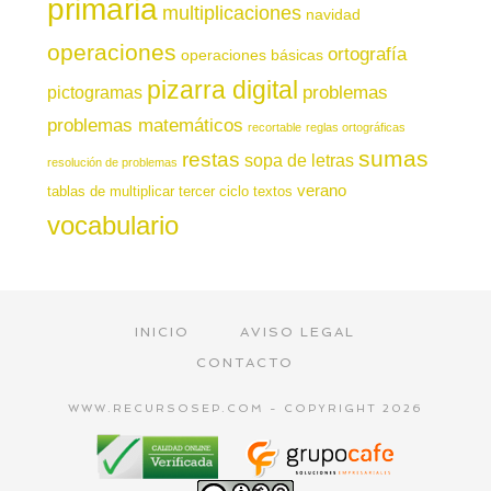
primaria
multiplicaciones
navidad
operaciones
ortografía
operaciones básicas
pizarra digital
pictogramas
problemas
problemas matemáticos
recortable
reglas ortográficas
sumas
restas
sopa de letras
resolución de problemas
verano
tablas de multiplicar
tercer ciclo
textos
vocabulario
INICIO
AVISO LEGAL
CONTACTO
WWW.RECURSOSEP.COM - COPYRIGHT 2026