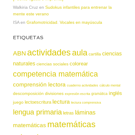
Walkiria Cruz
en
Sudokus infantiles para entrenar la
mente este verano
ISA
en
Grafomotricidad. Vocales en mayúscula
ETIQUETAS
actividades
aula
ABN
ciencias
cartilla
naturales
colorear
ciencias sociales
competencia matemática
comprensión lectora
cuaderno actividades
cálculo mental
inglés
descomposición
divisiones
gramática
expresión escrita
lectura
juego
lectoescritura
lectura comprensiva
lengua primaria
láminas
letras
matemáticas
matemáticas