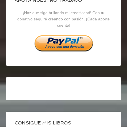
blogrecursosep
recursosep
recursosep
APOYA NUESTRO TRABAJO
¡Haz que siga brillando mi creatividad! Con tu
en
en
en
donativo seguiré creando con pasión. ¡Cada aporte
cuenta!
Facebook
Twitter
Instagram
CONSIGUE MIS LIBROS