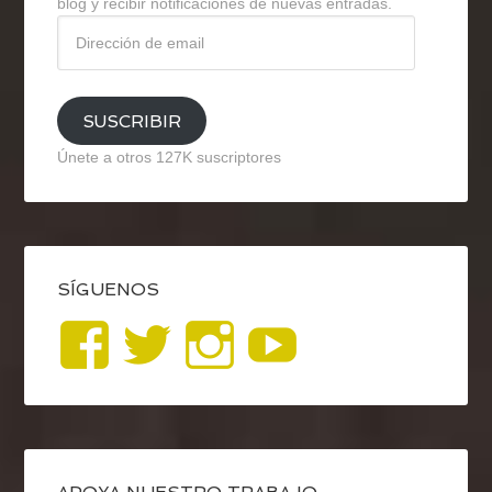
blog y recibir notificaciones de nuevas entradas.
Dirección
de
email
SUSCRIBIR
Únete a otros 127K suscriptores
SÍGUENOS
Ver
Ver
Ver
YouTub
perfil
perfil
perfil
de
de
de