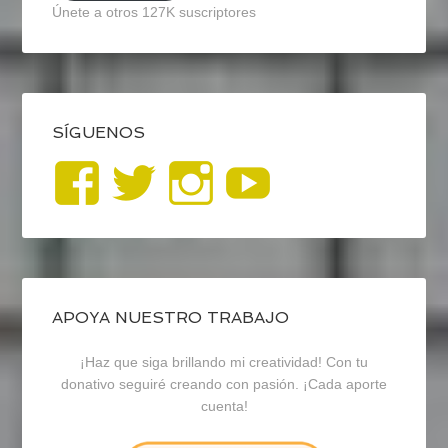
Únete a otros 127K suscriptores
SÍGUENOS
Ver
Ver
Ver
YouTub
perfil
perfil
perfil
de
de
de
blogrecursosep
recursosep
recursosep
APOYA NUESTRO TRABAJO
¡Haz que siga brillando mi creatividad! Con tu
en
en
en
donativo seguiré creando con pasión. ¡Cada aporte
cuenta!
Facebook
Twitter
Instagram