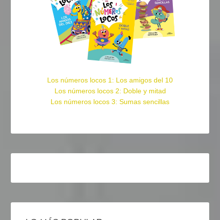
Los números locos 1: Los amigos del 10
Los números locos 2: Doble y mitad
Los números locos 3: Sumas sencillas