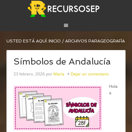
USTED ESTÁ AQUÍ:
INICIO
/
ARCHIVOS PARAGEOGRAFÍA
Símbolos de Andalucía
23 febrero, 2026
por
María
Dejar un comentario
Hola
a