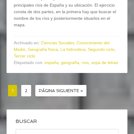
principales ríos de España y su ubicación. El ejercicio
consta de dos partes, en la primera hay que buscar el
nombre de los ríos y posteriormente situarlos en el
mapa.
Archivado en:
Ciencias Sociales
,
Conocimiento del
Medio
,
Geografía física
,
La hidrosfera
,
Segundo ciclo
,
Tercer ciclo
Etiquetado con:
españa
,
geografía
,
ríos
,
sopa de letras
1
2
PÁGINA SIGUIENTE »
BUSCAR