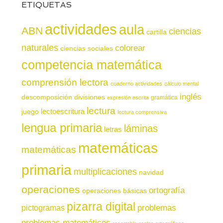
ETIQUETAS
actividades
aula
ABN
ciencias
cartilla
naturales
colorear
ciencias sociales
competencia matemática
comprensión lectora
cuaderno actividades
cálculo mental
inglés
descomposición
divisiones
gramática
expresión escrita
lectura
juego
lectoescritura
lectura comprensiva
lengua primaria
láminas
letras
matemáticas
matemáticas
primaria
multiplicaciones
navidad
operaciones
ortografía
operaciones básicas
pizarra digital
pictogramas
problemas
problemas matemáticos