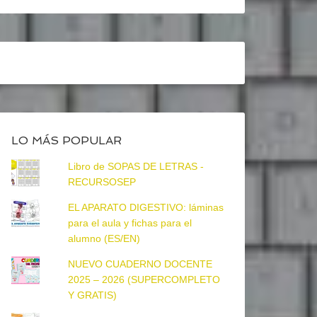
LO MÁS POPULAR
Libro de SOPAS DE LETRAS -
RECURSOSEP
EL APARATO DIGESTIVO: láminas
para el aula y fichas para el
alumno (ES/EN)
NUEVO CUADERNO DOCENTE
2025 – 2026 (SUPERCOMPLETO
Y GRATIS)