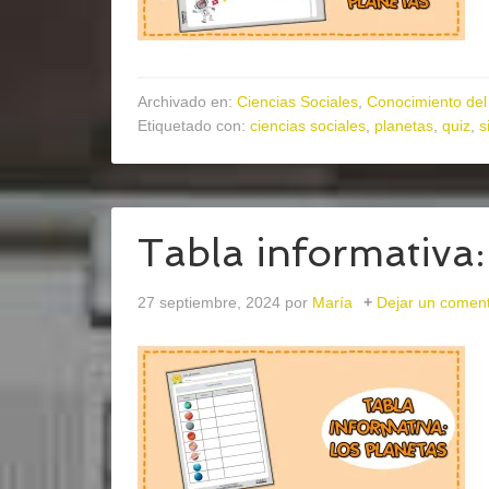
Archivado en:
Ciencias Sociales
,
Conocimiento del
Etiquetado con:
ciencias sociales
,
planetas
,
quiz
,
s
Tabla informativa:
27 septiembre, 2024
por
María
Dejar un coment