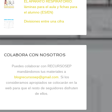
EL APARATO RESPIRATORIO:
láminas para el aula y fichas para
el alumno (ES/EN)
Divisiones entre una cifra
COLABORA CON NOSOTROS
Puedes colaborar con RECURSOSEP
mandándonos tus materiales a
blogrecursosep@gmail.com
. Si los
consideramos apropiados se colocarán en la
web para que el resto de seguidores disfruten
de ellos.