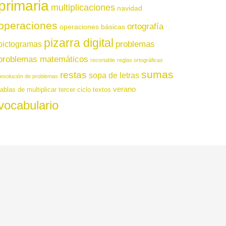
primaria
multiplicaciones
navidad
operaciones
ortografía
operaciones básicas
pizarra digital
pictogramas
problemas
problemas matemáticos
recortable
reglas ortográficas
sumas
restas
sopa de letras
resolución de problemas
verano
tablas de multiplicar
tercer ciclo
textos
vocabulario