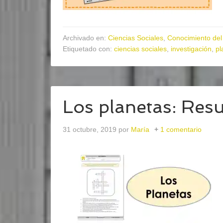
Archivado en:
Ciencias Sociales
,
Conocimiento del
Etiquetado con:
ciencias sociales
,
investigación
,
pl
Los planetas: Resu
31 octubre, 2019
por
María
1 comentario