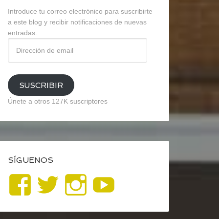
Introduce tu correo electrónico para suscribirte
a este blog y recibir notificaciones de nuevas
entradas.
Dirección
de
email
SUSCRIBIR
Únete a otros 127K suscriptores
SÍGUENOS
Ver
Ver
Ver
YouTube
perfil
perfil
perfil