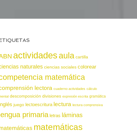
ETIQUETAS
actividades
aula
ABN
cartilla
ciencias naturales
colorear
ciencias sociales
competencia matemática
comprensión lectora
cuaderno actividades
cálculo
descomposición
divisiones
gramática
mental
expresión escrita
lectura
inglés
juego
lectoescritura
lectura comprensiva
lengua primaria
láminas
letras
matemáticas
matemáticas