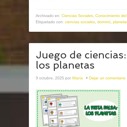
Archivado en:
Ciencias Sociales
,
Conocimiento del
Etiquetado con:
ciencias sociales
,
dominó
,
planeta
Juego de ciencias:
los planetas
9 octubre, 2025
por
María
Dejar un comentario