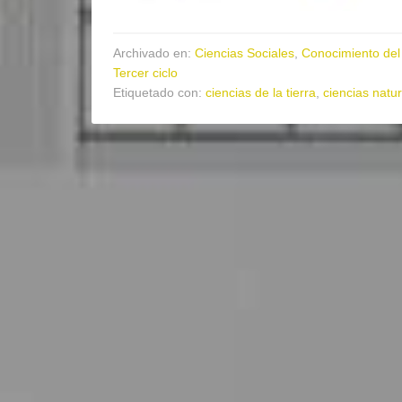
Archivado en:
Ciencias Sociales
,
Conocimiento del
Tercer ciclo
Etiquetado con:
ciencias de la tierra
,
ciencias natu