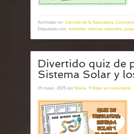
Archivado en:
Ciencias de la Naturaleza
,
Conocimi
Etiquetado con:
animales
,
ciencias naturales
,
juego
Divertido quiz de 
Sistema Solar y lo
29 mayo, 2025
por
María
Dejar un comentario