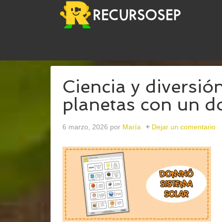
USTED ESTÁ AQUÍ:
INICIO
/
ARCHIVOS PARAPL
Ciencia y diversi
planetas con un d
6 marzo, 2026
por
María
Dejar un comentario