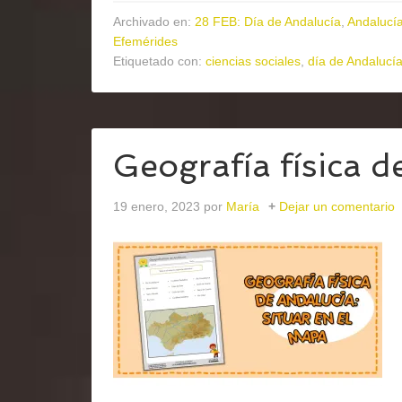
Archivado en:
28 FEB: Día de Andalucía
,
Andalucía
Efemérides
Etiquetado con:
ciencias sociales
,
día de Andalucí
Geografía física d
19 enero, 2023
por
María
Dejar un comentario