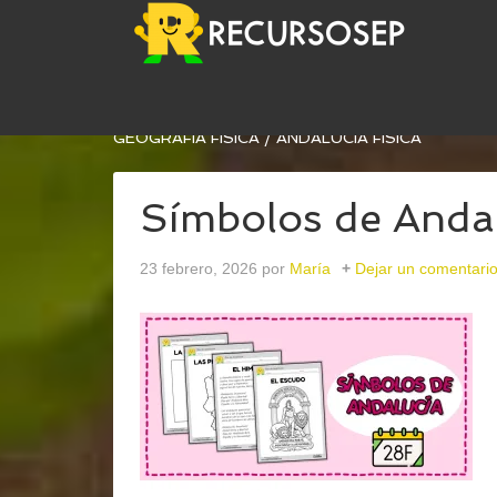
USTED ESTÁ AQUÍ:
INICIO
/
ARCHIVOS PARA
CON
GEOGRAFÍA FÍSICA
/
ANDALUCÍA FÍSICA
Símbolos de Anda
23 febrero, 2026
por
María
Dejar un comentari