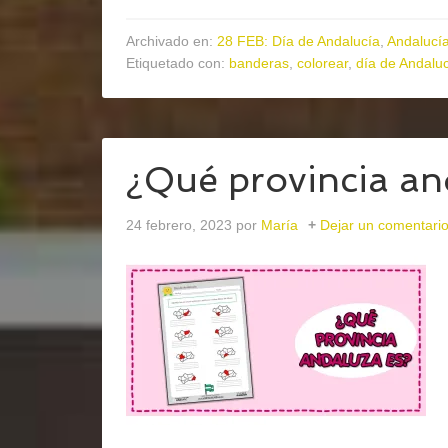
Archivado en:
28 FEB: Día de Andalucía
,
Andalucía
Etiquetado con:
banderas
,
colorear
,
día de Andalu
¿Qué provincia an
24 febrero, 2023
por
María
Dejar un comentari