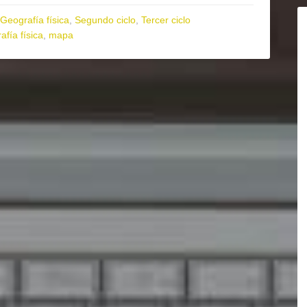
Geografía física
,
Segundo ciclo
,
Tercer ciclo
afía física
,
mapa