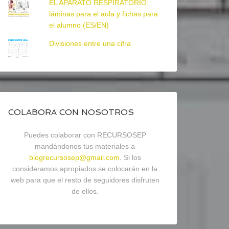
EL APARATO RESPIRATORIO:
láminas para el aula y fichas para
el alumno (ES/EN)
Divisiones entre una cifra
COLABORA CON NOSOTROS
Puedes colaborar con RECURSOSEP
mandándonos tus materiales a
blogrecursosep@gmail.com
. Si los
consideramos apropiados se colocarán en la
web para que el resto de seguidores disfruten
de ellos.