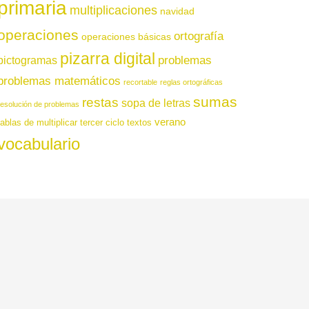
primaria
multiplicaciones
navidad
operaciones
ortografía
operaciones básicas
pizarra digital
pictogramas
problemas
problemas matemáticos
recortable
reglas ortográficas
sumas
restas
sopa de letras
resolución de problemas
verano
tablas de multiplicar
tercer ciclo
textos
vocabulario