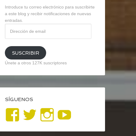
Introduce tu correo electrónico para suscribirte
a este blog y recibir notificaciones de nuevas
entradas.
Dirección
de
email
SUSCRIBIR
Únete a otros 127K suscriptores
SÍGUENOS
Ver
Ver
Ver
YouTube
perfil
perfil
perfil