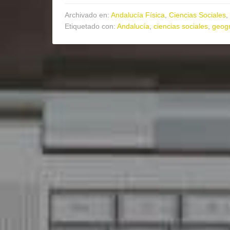
Archivado en:
Andalucía Física
,
Ciencias Sociales
,
Etiquetado con:
Andalucía
,
ciencias sociales
,
geogr