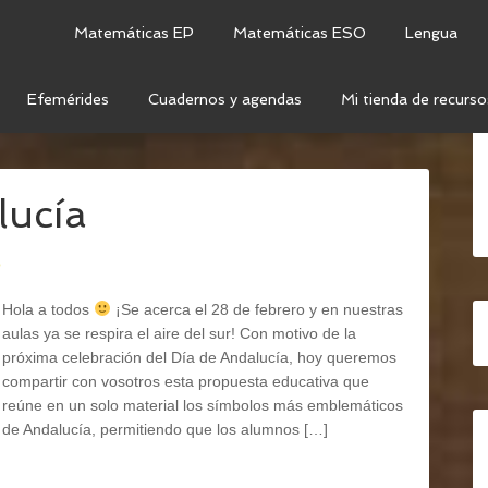
Matemáticas EP
Matemáticas ESO
Lengua
Efemérides
Cuadernos y agendas
Mi tienda de recurso
OCIMIENTO DEL MEDIO
/
CIENCIAS SOCIALES
/
lucía
o
Hola a todos
¡Se acerca el 28 de febrero y en nuestras
aulas ya se respira el aire del sur! Con motivo de la
próxima celebración del Día de Andalucía, hoy queremos
compartir con vosotros esta propuesta educativa que
reúne en un solo material los símbolos más emblemáticos
de Andalucía, permitiendo que los alumnos […]