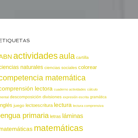
ETIQUETAS
actividades
aula
ABN
cartilla
ciencias naturales
colorear
ciencias sociales
competencia matemática
comprensión lectora
cuaderno actividades
cálculo
descomposición
divisiones
gramática
mental
expresión escrita
lectura
inglés
juego
lectoescritura
lectura comprensiva
lengua primaria
láminas
letras
matemáticas
matemáticas