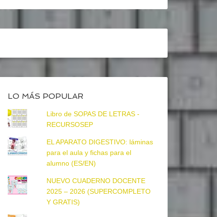
LO MÁS POPULAR
Libro de SOPAS DE LETRAS -
RECURSOSEP
EL APARATO DIGESTIVO: láminas
para el aula y fichas para el
alumno (ES/EN)
NUEVO CUADERNO DOCENTE
2025 – 2026 (SUPERCOMPLETO
Y GRATIS)