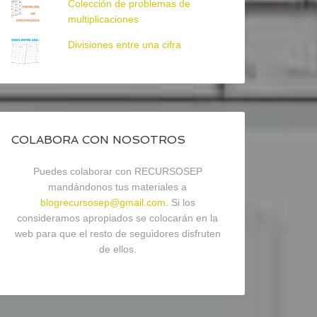
Colección de problemas de
multiplicaciones
Divisiones entre una cifra
COLABORA CON NOSOTROS
Puedes colaborar con RECURSOSEP
mandándonos tus materiales a
blogrecursosep@gmail.com
. Si los
consideramos apropiados se colocarán en la
web para que el resto de seguidores disfruten
de ellos.