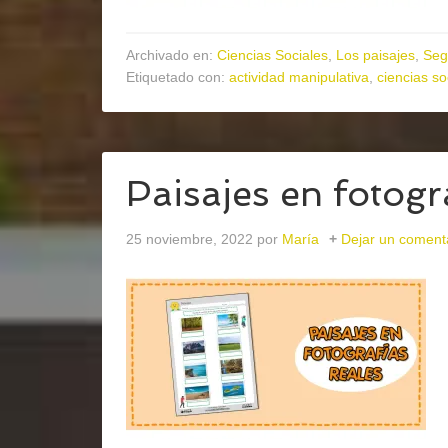
Archivado en:
Ciencias Sociales
,
Los paisajes
,
Seg
Etiquetado con:
actividad manipulativa
,
ciencias so
Paisajes en fotogr
25 noviembre, 2022
por
María
Dejar un coment