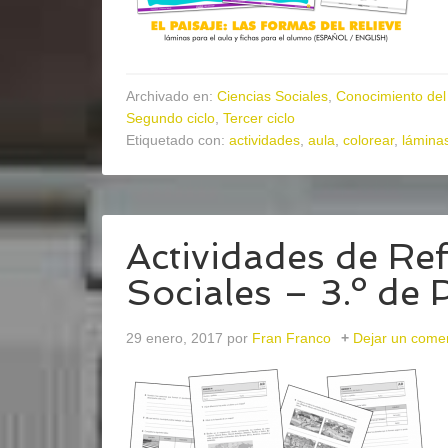
Archivado en:
Ciencias Sociales
,
Conocimiento del
Segundo ciclo
,
Tercer ciclo
Etiquetado con:
actividades
,
aula
,
colorear
,
lámina
Actividades de Re
Sociales – 3.º de
29 enero, 2017
por
Fran Franco
Dejar un come