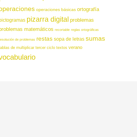
operaciones
ortografía
operaciones básicas
pizarra digital
pictogramas
problemas
problemas matemáticos
recortable
reglas ortográficas
sumas
restas
sopa de letras
resolución de problemas
verano
tablas de multiplicar
tercer ciclo
textos
vocabulario