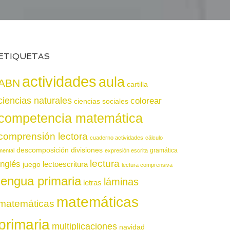
ETIQUETAS
actividades
aula
ABN
cartilla
ciencias naturales
colorear
ciencias sociales
competencia matemática
comprensión lectora
cuaderno actividades
cálculo
descomposición
divisiones
gramática
mental
expresión escrita
lectura
inglés
juego
lectoescritura
lectura comprensiva
lengua primaria
láminas
letras
matemáticas
matemáticas
primaria
multiplicaciones
navidad