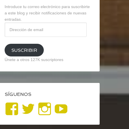
Introduce tu correo electrónico para suscribirte
a este blog y recibir notificaciones de nuevas
entradas.
Dirección
de
email
SUSCRIBIR
Únete a otros 127K suscriptores
SÍGUENOS
Ver
Ver
Ver
YouTube
perfil
perfil
perfil