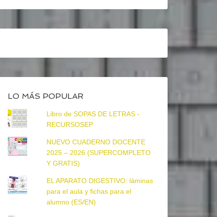
LO MÁS POPULAR
Libro de SOPAS DE LETRAS -
RECURSOSEP
NUEVO CUADERNO DOCENTE
2025 – 2026 (SUPERCOMPLETO
Y GRATIS)
EL APARATO DIGESTIVO: láminas
para el aula y fichas para el
alumno (ES/EN)