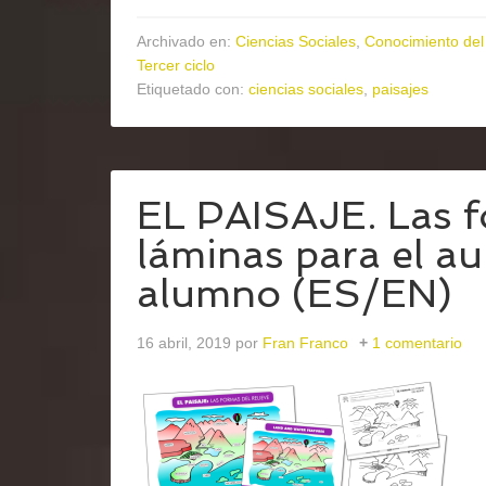
Archivado en:
Ciencias Sociales
,
Conocimiento del
Tercer ciclo
Etiquetado con:
ciencias sociales
,
paisajes
EL PAISAJE. Las fo
láminas para el aul
alumno (ES/EN)
16 abril, 2019
por
Fran Franco
1 comentario