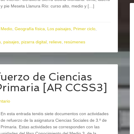
y pie Meseta Llanura Río: curso alto, medio y […]
 Medio
,
Geografía física
,
Los paisajes
,
Primer ciclo
,
s
,
paisajes
,
pizarra digital
,
relieve
,
resúmenes
fuerzo de Ciencias
 Primaria [AR CCSS3]
ntario
En esta entrada tenéis siete documentos con actividades
de refuerzo de la asignatura Ciencias Sociales de 3.º de
Primaria. Estas actividades se corresponden con las
unidades del libro Conocimiento del Medio 3, de la