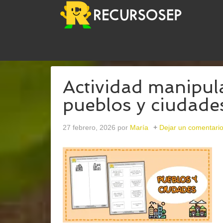
USTED ESTÁ AQUÍ:
INICIO
/
ARCHIVOS PARAPAI
Actividad manipula
pueblos y ciudade
27 febrero, 2026
por
María
Dejar un comentari