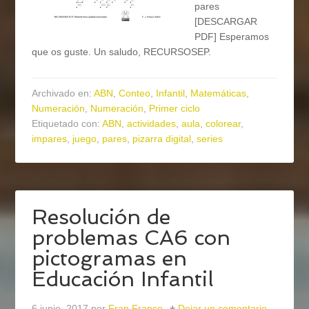
pares
[DESCARGAR
PDF] Esperamos
que os guste. Un saludo, RECURSOSEP.
Archivado en:
ABN
,
Conteo
,
Infantil
,
Matemáticas
,
Numeración
,
Numeración
,
Primer ciclo
Etiquetado con:
ABN
,
actividades
,
aula
,
colorear
,
impares
,
juego
,
pares
,
pizarra digital
,
series
Resolución de
problemas CA6 con
pictogramas en
Educación Infantil
6 junio, 2017
por
Fran Franco
Dejar un comentario