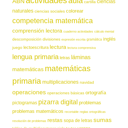
actividades
aula
ABN
ciencias
cartilla
naturales
colorear
ciencias sociales
competencia matemática
comprensión lectora
cuaderno actividades
cálculo mental
inglés
descomposición
divisiones
gramática
expresión escrita
lectura
juego
lectoescritura
lectura comprensiva
lengua primaria
láminas
letras
matemáticas
matemáticas
primaria
multiplicaciones
navidad
operaciones
ortografía
operaciones básicas
pizarra digital
pictogramas
problemas
problemas matemáticos
recortable
reglas ortográficas
sumas
restas
sopa de letras
resolución de problemas