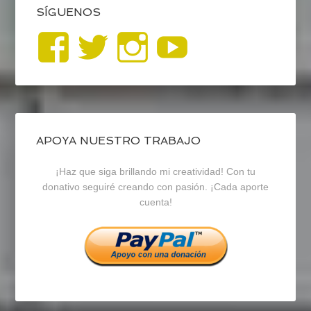
SÍGUENOS
Ver
Ver
Ver
YouTub
perfil
perfil
perfil
de
de
de
blogrecursosep
recursosep
recursosep
APOYA NUESTRO TRABAJO
¡Haz que siga brillando mi creatividad! Con tu
en
en
en
donativo seguiré creando con pasión. ¡Cada aporte
cuenta!
Facebook
Twitter
Instagram