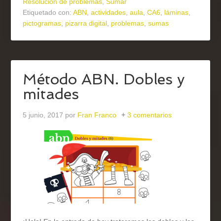
Resolución de problemas
,
Sumar
Etiquetado con:
ABN
,
actividades
,
aula
,
CA6
,
láminas
,
pictogramas
,
pizarra digital
,
problemas
,
sumas
Método ABN. Dobles y
mitades
5 junio, 2017
por
Fran Franco
3 comentarios