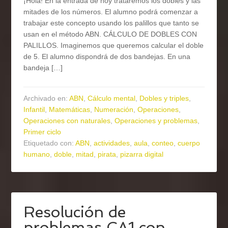
¡Hola! En la entrada de hoy trataremos los dobles y las
mitades de los números. El alumno podrá comenzar a
trabajar este concepto usando los palillos que tanto se
usan en el método ABN. CÁLCULO DE DOBLES CON
PALILLOS. Imaginemos que queremos calcular el doble
de 5. El alumno dispondrá de dos bandejas. En una
bandeja […]
Archivado en:
ABN
,
Cálculo mental
,
Dobles y triples
,
Infantil
,
Matemáticas
,
Numeración
,
Operaciones
,
Operaciones con naturales
,
Operaciones y problemas
,
Primer ciclo
Etiquetado con:
ABN
,
actividades
,
aula
,
conteo
,
cuerpo
humano
,
doble
,
mitad
,
pirata
,
pizarra digital
Resolución de
problemas CA1 con