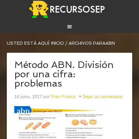
USTED ESTÁ AQUÍ:
INICIO
/
ARCHIVOS PARAABN
Método ABN. División
por una cifra:
problemas
14 junio, 2017
por
Fran Franco
Dejar un comentario