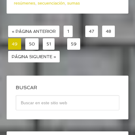
resúmenes
,
secuenciación
,
sumas
« PÁGINA ANTERIOR
1
…
47
48
49
50
51
…
59
PÁGINA SIGUIENTE »
BUSCAR