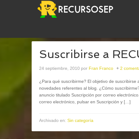
USTED ESTÁ AQUÍ:
INICIO
/
ARCHIVOS PARAFRA
Suscribirse a R
24 septiembre, 2010
por
Fran Franco
2 coment
¿Para qué suscribirme? El objetivo de suscribirse al
novedades referentes al blog. ¿Cómo suscribirme?
anuncio titulado Suscripción por correo electrónico
correo electrónico, pulsar en Suscripción y […]
Archivado en:
Sin categoría