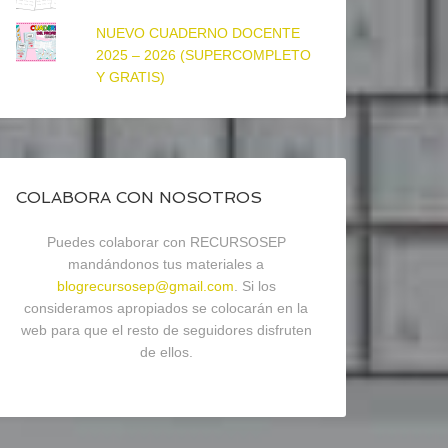
NUEVO CUADERNO DOCENTE
2025 – 2026 (SUPERCOMPLETO
Y GRATIS)
COLABORA CON NOSOTROS
Puedes colaborar con RECURSOSEP
mandándonos tus materiales a
blogrecursosep@gmail.com
. Si los
consideramos apropiados se colocarán en la
web para que el resto de seguidores disfruten
de ellos.