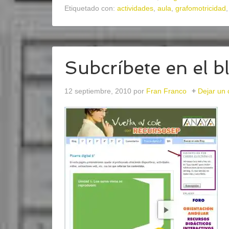
Etiquetado con:
actividades
,
aula
,
grafomotricidad
Subcríbete en el b
12 septiembre, 2010
por
Fran Franco
Dejar un