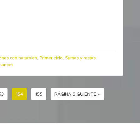
ones con naturales
,
Primer ciclo
,
Sumas y restas
sumas
53
154
155
PÁGINA SIGUIENTE »