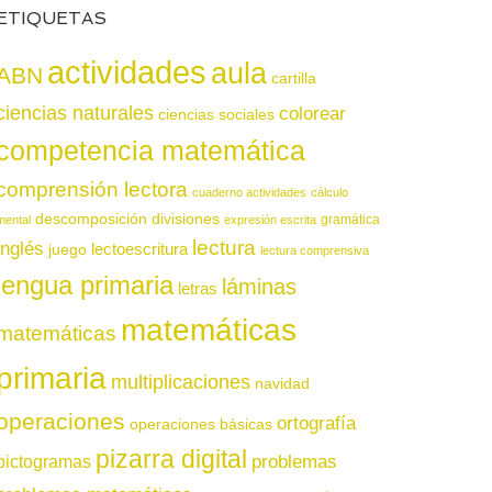
ETIQUETAS
actividades
aula
ABN
cartilla
ciencias naturales
colorear
ciencias sociales
competencia matemática
comprensión lectora
cuaderno actividades
cálculo
descomposición
divisiones
gramática
mental
expresión escrita
lectura
inglés
juego
lectoescritura
lectura comprensiva
lengua primaria
láminas
letras
matemáticas
matemáticas
primaria
multiplicaciones
navidad
operaciones
ortografía
operaciones básicas
pizarra digital
pictogramas
problemas