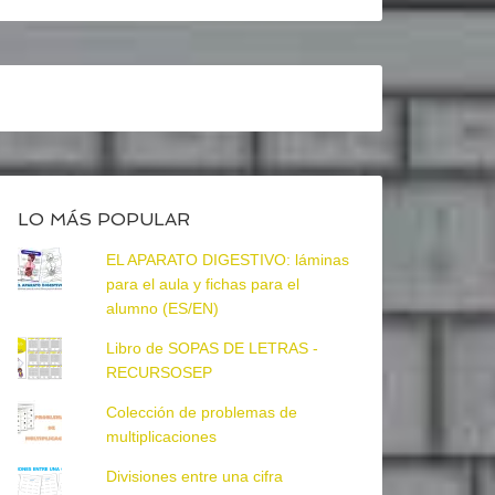
LO MÁS POPULAR
EL APARATO DIGESTIVO: láminas
para el aula y fichas para el
alumno (ES/EN)
Libro de SOPAS DE LETRAS -
RECURSOSEP
Colección de problemas de
multiplicaciones
Divisiones entre una cifra