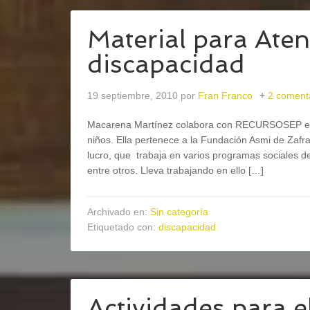
Material para Aten
discapacidad
19 septiembre, 2010
por
Fran Franco
2 coment
Macarena Martínez colabora con RECURSOSEP envia
niños. Ella pertenece a la Fundación Asmi de Zafr
lucro, que trabaja en varios programas sociales d
entre otros. Lleva trabajando en ello […]
Archivado en:
Sin categoría
Etiquetado con:
discapacidad
Actividades para el