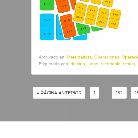
Archivado en:
Matemáticas
,
Operaciones
,
Operaci
Etiquetado con:
dominó
,
juego
,
recortable
,
restas
,
« PÁGINA ANTERIOR
1
…
152
1