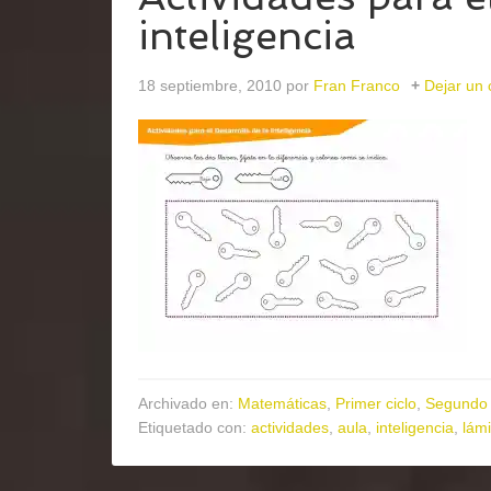
inteligencia
18 septiembre, 2010
por
Fran Franco
Dejar un
Archivado en:
Matemáticas
,
Primer ciclo
,
Segundo 
Etiquetado con:
actividades
,
aula
,
inteligencia
,
lám