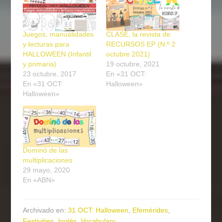
Juegos, manualidades
CLASE, la revista de
y lecturas para
RECURSOS EP (N.º 2
HALLOWEEN (Infantil
octubre 2021)
y primaria)
19 octubre, 2021
23 octubre, 2017
En «31 OCT:
En «31 OCT:
Halloween»
Halloween»
Dominó de las
multiplicaciones
29 mayo, 2020
En «ABN»
Archivado en:
31 OCT: Halloween
,
Efemérides
,
Festivities
,
Inglés
,
Vocabulary