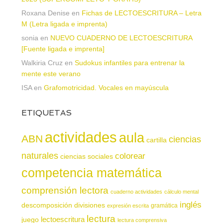
Roxana Denise
en
Fichas de LECTOESCRITURA – Letra
M (Letra ligada e imprenta)
sonia
en
NUEVO CUADERNO DE LECTOESCRITURA
[Fuente ligada e imprenta]
Walkiria Cruz
en
Sudokus infantiles para entrenar la
mente este verano
ISA
en
Grafomotricidad. Vocales en mayúscula
ETIQUETAS
actividades
aula
ABN
ciencias
cartilla
naturales
colorear
ciencias sociales
competencia matemática
comprensión lectora
cuaderno actividades
cálculo mental
inglés
descomposición
divisiones
gramática
expresión escrita
lectura
juego
lectoescritura
lectura comprensiva