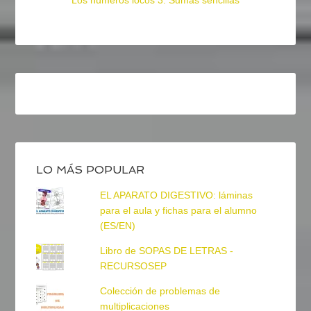
Los números locos 3: Sumas sencillas
LO MÁS POPULAR
EL APARATO DIGESTIVO: láminas
para el aula y fichas para el alumno
(ES/EN)
Libro de SOPAS DE LETRAS -
RECURSOSEP
Colección de problemas de
multiplicaciones