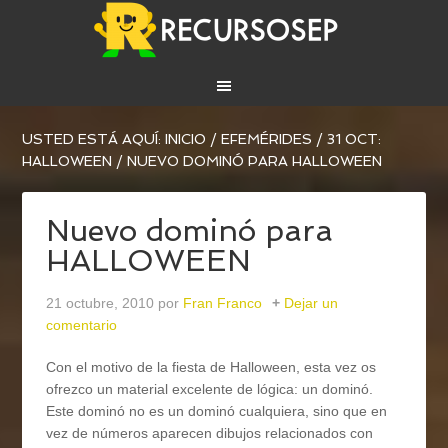
USTED ESTÁ AQUÍ:
INICIO
/
EFEMÉRIDES
/
31 OCT:
HALLOWEEN
/
NUEVO DOMINÓ PARA HALLOWEEN
Nuevo dominó para
HALLOWEEN
21 octubre, 2010
por
Fran Franco
Dejar un
comentario
Con el motivo de la fiesta de Halloween, esta vez os
ofrezco un material excelente de lógica: un dominó.
Este dominó no es un dominó cualquiera, sino que en
vez de números aparecen dibujos relacionados con