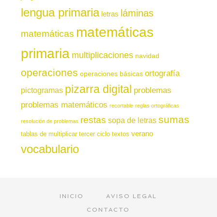
lengua primaria
láminas
letras
matemáticas
matemáticas
primaria
multiplicaciones
navidad
operaciones
ortografía
operaciones básicas
pizarra digital
pictogramas
problemas
problemas matemáticos
recortable
reglas ortográficas
sumas
restas
sopa de letras
resolución de problemas
verano
tablas de multiplicar
tercer ciclo
textos
vocabulario
INICIO
AVISO LEGAL
CONTACTO