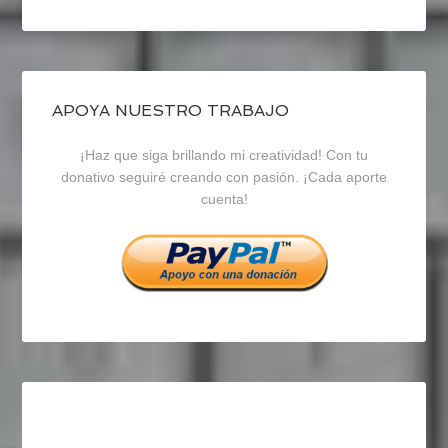
perfil
perfil
perfil
de
de
de
blogrecursosep
recursosep
recursosep
APOYA NUESTRO TRABAJO
¡Haz que siga brillando mi creatividad! Con tu
en
en
en
donativo seguiré creando con pasión. ¡Cada aporte
cuenta!
Facebook
Twitter
Instagram