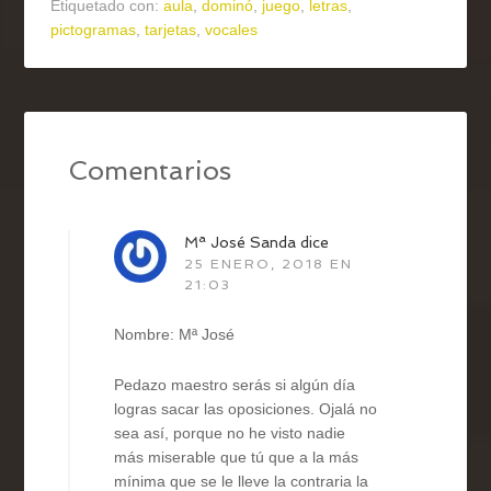
Etiquetado con:
aula
,
dominó
,
juego
,
letras
,
pictogramas
,
tarjetas
,
vocales
Comentarios
Mª José Sanda
dice
25 ENERO, 2018 EN
21:03
Nombre: Mª José
Pedazo maestro serás si algún día
logras sacar las oposiciones. Ojalá no
sea así, porque no he visto nadie
más miserable que tú que a la más
mínima que se le lleve la contraria la