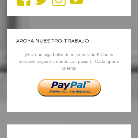
perfil
perfil
perfil
de
de
de
blogrecursosep
recursosep
recursosep
APOYA NUESTRO TRABAJO
¡Haz que siga brillando mi creatividad! Con tu
en
en
en
donativo seguiré creando con pasión. ¡Cada aporte
cuenta!
Facebook
Twitter
Instagram