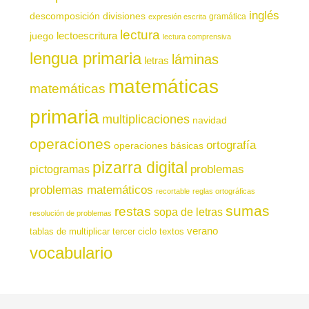
inglés
descomposición
divisiones
gramática
expresión escrita
lectura
juego
lectoescritura
lectura comprensiva
lengua primaria
láminas
letras
matemáticas
matemáticas
primaria
multiplicaciones
navidad
operaciones
ortografía
operaciones básicas
pizarra digital
pictogramas
problemas
problemas matemáticos
recortable
reglas ortográficas
sumas
restas
sopa de letras
resolución de problemas
verano
tablas de multiplicar
tercer ciclo
textos
vocabulario