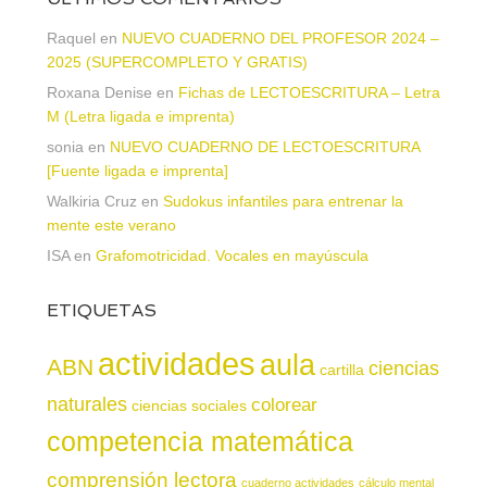
Raquel
en
NUEVO CUADERNO DEL PROFESOR 2024 –
2025 (SUPERCOMPLETO Y GRATIS)
Roxana Denise
en
Fichas de LECTOESCRITURA – Letra
M (Letra ligada e imprenta)
sonia
en
NUEVO CUADERNO DE LECTOESCRITURA
[Fuente ligada e imprenta]
Walkiria Cruz
en
Sudokus infantiles para entrenar la
mente este verano
ISA
en
Grafomotricidad. Vocales en mayúscula
ETIQUETAS
actividades
aula
ABN
ciencias
cartilla
naturales
colorear
ciencias sociales
competencia matemática
comprensión lectora
cuaderno actividades
cálculo mental