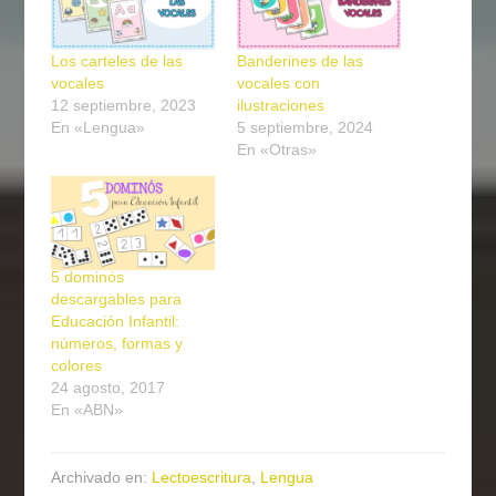
Los carteles de las
Banderines de las
vocales
vocales con
12 septiembre, 2023
ilustraciones
En «Lengua»
5 septiembre, 2024
En «Otras»
5 dominós
descargables para
Educación Infantil:
números, formas y
colores
24 agosto, 2017
En «ABN»
Archivado en:
Lectoescritura
,
Lengua