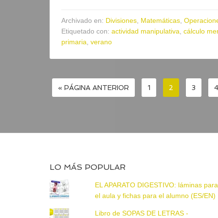
Archivado en:
Divisiones
,
Matemáticas
,
Operacion
Etiquetado con:
actividad manipulativa
,
cálculo me
primaria
,
verano
« PÁGINA ANTERIOR
1
2
3
LO MÁS POPULAR
EL APARATO DIGESTIVO: láminas par
el aula y fichas para el alumno (ES/EN)
Libro de SOPAS DE LETRAS -