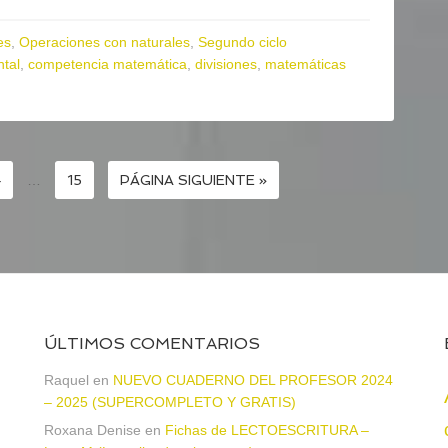
es
,
Operaciones con naturales
,
Segundo ciclo
ntal
,
competencia matemática
,
divisiones
,
matemáticas
4
…
15
PÁGINA SIGUIENTE »
ÚLTIMOS COMENTARIOS
a
Raquel
en
NUEVO CUADERNO DEL PROFESOR 2024
– 2025 (SUPERCOMPLETO Y GRATIS)
Roxana Denise
en
Fichas de LECTOESCRITURA –