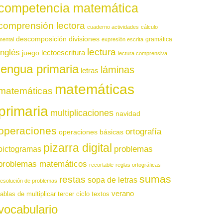
competencia matemática
comprensión lectora
cuaderno actividades
cálculo
descomposición
divisiones
gramática
mental
expresión escrita
lectura
inglés
juego
lectoescritura
lectura comprensiva
lengua primaria
láminas
letras
matemáticas
matemáticas
primaria
multiplicaciones
navidad
operaciones
ortografía
operaciones básicas
pizarra digital
pictogramas
problemas
problemas matemáticos
recortable
reglas ortográficas
sumas
restas
sopa de letras
resolución de problemas
verano
tablas de multiplicar
tercer ciclo
textos
vocabulario