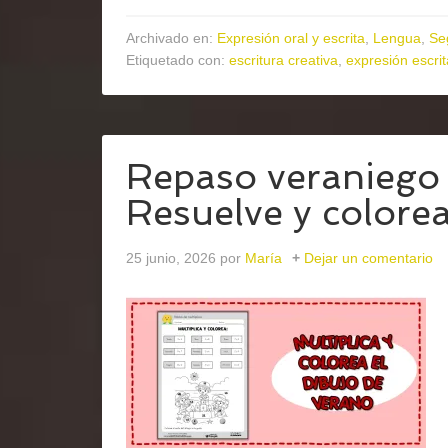
Archivado en:
Expresión oral y escrita
,
Lengua
,
Se
Etiquetado con:
escritura creativa
,
expresión escrit
Repaso veraniego t
Resuelve y colore
25 junio, 2026
por
María
Dejar un comentario