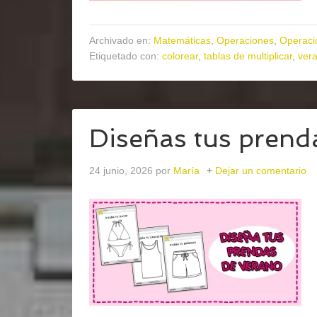
Archivado en:
Matemáticas
,
Operaciones
,
Operaci
Etiquetado con:
colorear
,
tablas de multiplicar
,
ver
Diseñas tus prend
24 junio, 2026
por
María
Dejar un comentario