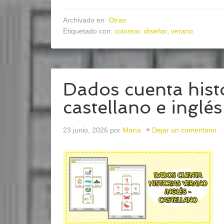
Archivado en:
Otras
Etiquetado con:
colorear
,
diseñar
,
verano
Dados cuenta hist
castellano e inglés
23 junio, 2026
por
María
Dejar un comentario