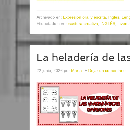
Archivado en:
Expresión oral y escrita
,
Inglés
,
Len
Etiquetado con:
escritura creativa
,
INGLÉS
,
invent
La heladería de la
22 junio, 2026
por
María
Dejar un comentario