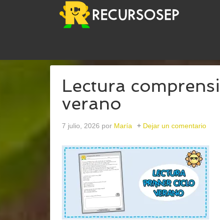
USTED ESTÁ AQUÍ:
INICIO
/
ARCHIVOS PARAVE
Lectura comprensi
verano
7 julio, 2026
por
María
Dejar un comentario