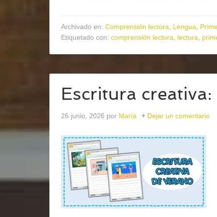
Archivado en:
Comprensión lectora
,
Lengua
,
Prime
Etiquetado con:
comprensión lectora
,
lectura
,
prime
Escritura creativa:
26 junio, 2026
por
María
Dejar un comentario