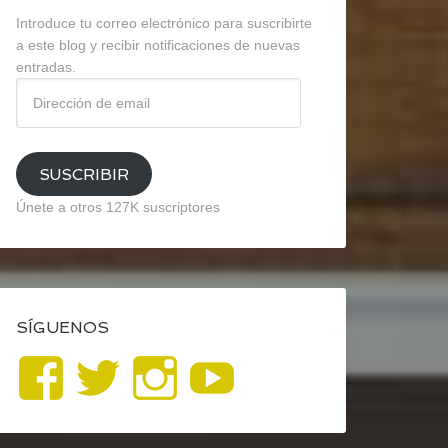
Introduce tu correo electrónico para suscribirte
a este blog y recibir notificaciones de nuevas
entradas.
Dirección
de
email
SUSCRIBIR
Únete a otros 127K suscriptores
SÍGUENOS
Ver
Ver
Ver
YouTube
perfil
perfil
perfil