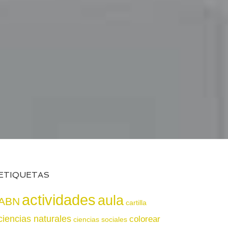
ETIQUETAS
actividades
aula
ABN
cartilla
ciencias naturales
colorear
ciencias sociales