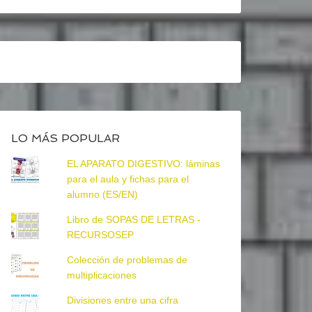
LO MÁS POPULAR
EL APARATO DIGESTIVO: láminas
para el aula y fichas para el
alumno (ES/EN)
Libro de SOPAS DE LETRAS -
RECURSOSEP
Colección de problemas de
multiplicaciones
Divisiones entre una cifra