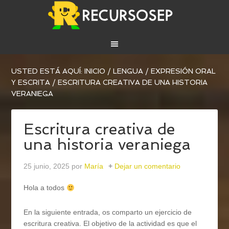
USTED ESTÁ AQUÍ:
INICIO
/
LENGUA
/
EXPRESIÓN ORAL
Y ESCRITA
/
ESCRITURA CREATIVA DE UNA HISTORIA
VERANIEGA
Escritura creativa de
una historia veraniega
25 junio, 2025
por
María
Dejar un comentario
Hola a todos
En la siguiente entrada, os comparto un ejercicio de
escritura creativa. El objetivo de la actividad es que el