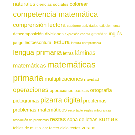
naturales
colorear
ciencias sociales
competencia matemática
comprensión lectora
cuaderno actividades
cálculo mental
inglés
descomposición
divisiones
gramática
expresión escrita
lectura
juego
lectoescritura
lectura comprensiva
lengua primaria
láminas
letras
matemáticas
matemáticas
primaria
multiplicaciones
navidad
operaciones
ortografía
operaciones básicas
pizarra digital
pictogramas
problemas
problemas matemáticos
recortable
reglas ortográficas
sumas
restas
sopa de letras
resolución de problemas
verano
tablas de multiplicar
tercer ciclo
textos