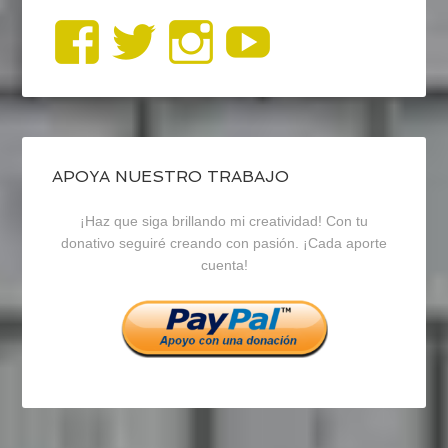
Ver
Ver
Ver
YouTub
perfil
perfil
perfil
de
de
de
blogrecursosep
recursosep
recursosep
APOYA NUESTRO TRABAJO
¡Haz que siga brillando mi creatividad! Con tu
en
en
en
donativo seguiré creando con pasión. ¡Cada aporte
cuenta!
Facebook
Twitter
Instagram