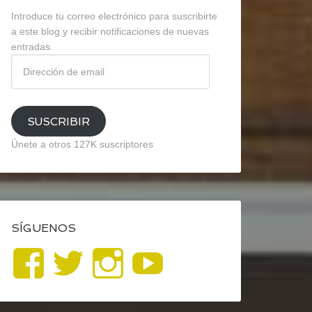
Introduce tu correo electrónico para suscribirte
a este blog y recibir notificaciones de nuevas
entradas.
Dirección
de
email
SUSCRIBIR
Únete a otros 127K suscriptores
SÍGUENOS
Ver
Ver
Ver
YouTube
perfil
perfil
perfil