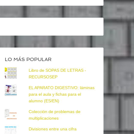
LO MÁS POPULAR
Libro de SOPAS DE LETRAS -
RECURSOSEP
EL APARATO DIGESTIVO: láminas
para el aula y fichas para el
alumno (ES/EN)
Colección de problemas de
multiplicaciones
Divisiones entre una cifra