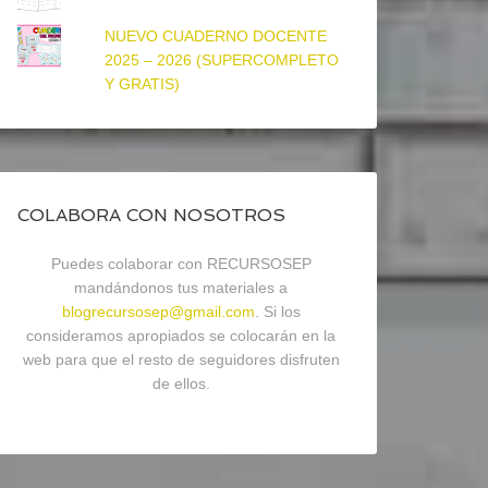
NUEVO CUADERNO DOCENTE
2025 – 2026 (SUPERCOMPLETO
Y GRATIS)
COLABORA CON NOSOTROS
Puedes colaborar con RECURSOSEP
mandándonos tus materiales a
blogrecursosep@gmail.com
. Si los
consideramos apropiados se colocarán en la
web para que el resto de seguidores disfruten
de ellos.