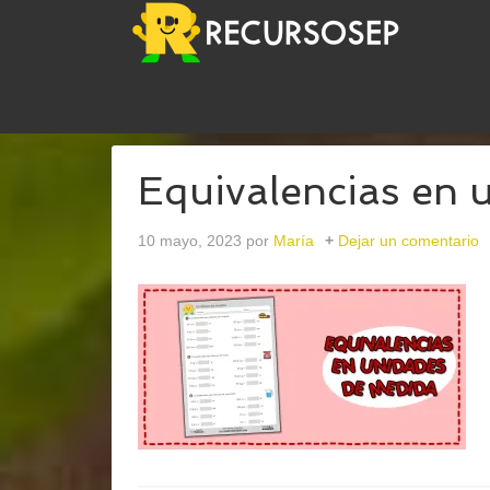
USTED ESTÁ AQUÍ:
INICIO
/
ARCHIVOS PARAUNI
Equivalencias en 
10 mayo, 2023
por
María
Dejar un comentario