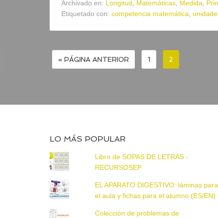
Archivado en:
Longitud
,
Matemáticas
,
Medida
,
Pri
Etiquetado con:
competencia matemática
,
unidade
« PÁGINA ANTERIOR
1
2
LO MÁS POPULAR
Libro de SOPAS DE LETRAS -
RECURSOSEP
EL APARATO DIGESTIVO: láminas par
el aula y fichas para el alumno (ES/EN)
Colección de problemas de