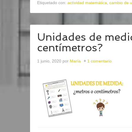
Etiquetado con:
actividad matemática
,
cambio de 
Unidades de medi
centímetros?
1 junio, 2020
por
María
1 comentario