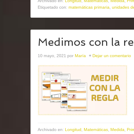
Archivado en:
Longitud
,
Matemáticas
,
Medida
,
Pri
Etiquetado con:
matemáticas primaria
,
unidades d
Medimos con la re
10 mayo, 2021
por
María
Dejar un comentario
Archivado en:
Longitud
,
Matemáticas
,
Medida
,
Pri