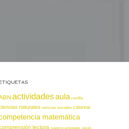
ETIQUETAS
actividades
aula
ABN
cartilla
ciencias naturales
colorear
ciencias sociales
competencia matemática
comprensión lectora
cuaderno actividades
cálculo