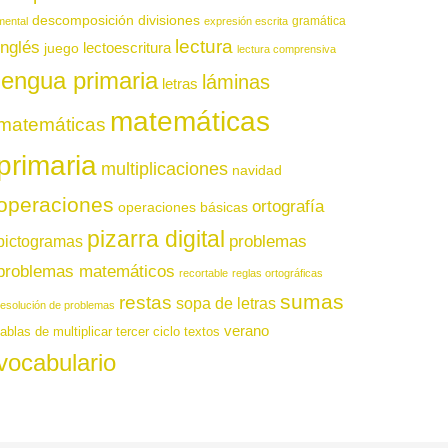
descomposición
divisiones
gramática
mental
expresión escrita
lectura
inglés
juego
lectoescritura
lectura comprensiva
lengua primaria
láminas
letras
matemáticas
matemáticas
primaria
multiplicaciones
navidad
operaciones
ortografía
operaciones básicas
pizarra digital
pictogramas
problemas
problemas matemáticos
recortable
reglas ortográficas
sumas
restas
sopa de letras
resolución de problemas
verano
tablas de multiplicar
tercer ciclo
textos
vocabulario