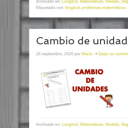
Archivado en:
Longitud
,
Matemáticas
,
Medida
,
Seg
Etiquetado con:
longitud
,
problemas matemáticos
,
Cambio de unidad
16 septiembre, 2020
por
María
Dejar un coment
Archivado en:
Longitud
,
Matemáticas
,
Medida
,
Seg