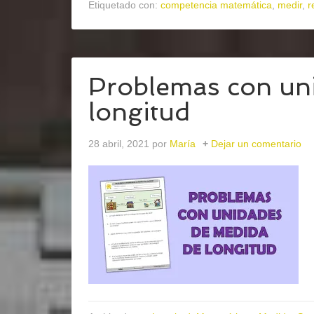
Etiquetado con:
competencia matemática
,
medir
,
r
Problemas con un
longitud
28 abril, 2021
por
María
Dejar un comentario