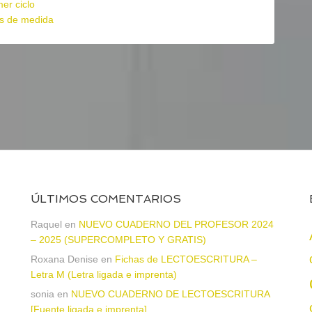
mer ciclo
s de medida
ÚLTIMOS COMENTARIOS
Raquel
en
NUEVO CUADERNO DEL PROFESOR 2024
– 2025 (SUPERCOMPLETO Y GRATIS)
Roxana Denise
en
Fichas de LECTOESCRITURA –
a
Letra M (Letra ligada e imprenta)
sonia
en
NUEVO CUADERNO DE LECTOESCRITURA
[Fuente ligada e imprenta]