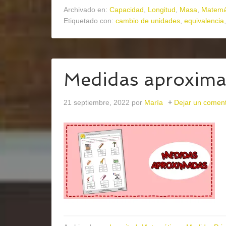
Archivado en:
Capacidad
,
Longitud
,
Masa
,
Matemá
Etiquetado con:
cambio de unidades
,
equivalencia
Medidas aproxim
21 septiembre, 2022
por
María
Dejar un coment