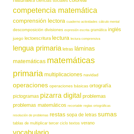
ciencias sociales
competencia matemática
comprensión lectora
cuaderno actividades
cálculo mental
inglés
descomposición
divisiones
gramática
expresión escrita
lectura
juego
lectoescritura
lectura comprensiva
lengua primaria
láminas
letras
matemáticas
matemáticas
primaria
multiplicaciones
navidad
operaciones
ortografía
operaciones básicas
pizarra digital
pictogramas
problemas
problemas matemáticos
recortable
reglas ortográficas
sumas
restas
sopa de letras
resolución de problemas
verano
tablas de multiplicar
tercer ciclo
textos
vocabulario