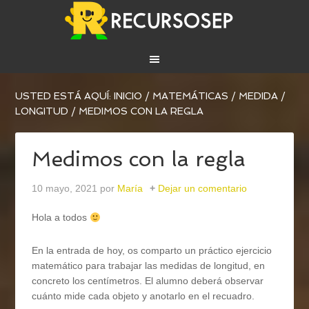
USTED ESTÁ AQUÍ:
INICIO
/
MATEMÁTICAS
/
MEDIDA
/
LONGITUD
/
MEDIMOS CON LA REGLA
Medimos con la regla
10 mayo, 2021
por
María
Dejar un comentario
Hola a todos
En la entrada de hoy, os comparto un práctico ejercicio
matemático para trabajar las medidas de longitud, en
concreto los centímetros. El alumno deberá observar
cuánto mide cada objeto y anotarlo en el recuadro.