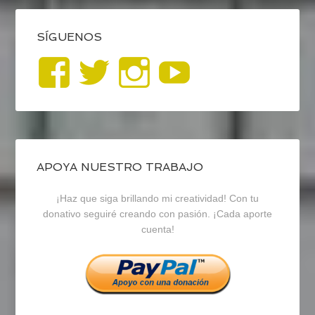
SÍGUENOS
Ver
Ver
Ver
YouTub
perfil
perfil
perfil
de
de
de
blogrecursosep
recursosep
recursosep
APOYA NUESTRO TRABAJO
¡Haz que siga brillando mi creatividad! Con tu
en
en
en
donativo seguiré creando con pasión. ¡Cada aporte
cuenta!
Facebook
Twitter
Instagram