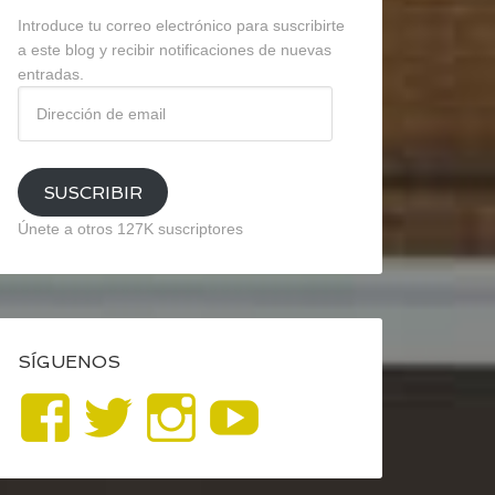
Introduce tu correo electrónico para suscribirte
a este blog y recibir notificaciones de nuevas
entradas.
Dirección
de
email
SUSCRIBIR
Únete a otros 127K suscriptores
SÍGUENOS
Ver
Ver
Ver
YouTube
perfil
perfil
perfil