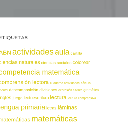
ETIQUETAS
actividades
aula
ABN
cartilla
ciencias naturales
colorear
ciencias sociales
competencia matemática
comprensión lectora
cuaderno actividades
cálculo
descomposición
divisiones
gramática
mental
expresión escrita
lectura
inglés
juego
lectoescritura
lectura comprensiva
lengua primaria
láminas
letras
matemáticas
matemáticas