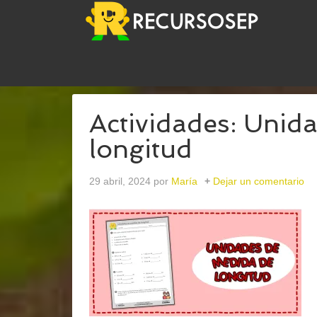
USTED ESTÁ AQUÍ:
INICIO
/
ARCHIVOS PARAUNI
Actividades: Unid
longitud
29 abril, 2024
por
María
Dejar un comentario