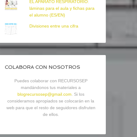
EL APARATO RESPIRATORIO:
láminas para el aula y fichas para
el alumno (ES/EN)
Divisiones entre una cifra
COLABORA CON NOSOTROS
Puedes colaborar con RECURSOSEP
mandándonos tus materiales a
blogrecursosep@gmail.com
. Si los
consideramos apropiados se colocarán en la
web para que el resto de seguidores disfruten
de ellos.