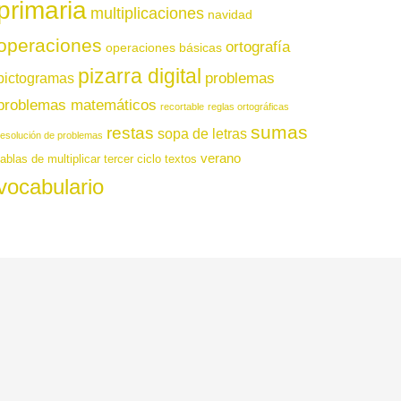
primaria
multiplicaciones
navidad
operaciones
ortografía
operaciones básicas
pizarra digital
pictogramas
problemas
problemas matemáticos
recortable
reglas ortográficas
sumas
restas
sopa de letras
resolución de problemas
verano
tablas de multiplicar
tercer ciclo
textos
vocabulario