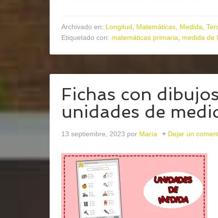
Archivado en:
Longitud
,
Matemáticas
,
Medida
,
Terc
Etiquetado con:
matemáticas primaria
,
medida de l
Fichas con dibujos
unidades de medi
13 septiembre, 2023
por
María
Dejar un coment