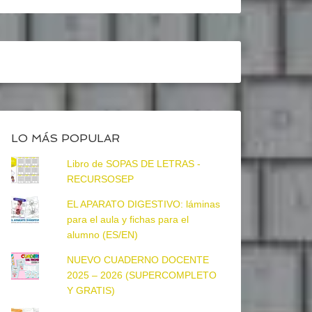
LO MÁS POPULAR
Libro de SOPAS DE LETRAS -
RECURSOSEP
EL APARATO DIGESTIVO: láminas
para el aula y fichas para el
alumno (ES/EN)
NUEVO CUADERNO DOCENTE
2025 – 2026 (SUPERCOMPLETO
Y GRATIS)