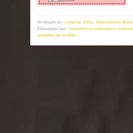
Archivado en:
Longitud
,
Masa
,
Matemáticas
,
Medi
Etiquetado con:
competencia matemática
,
matemát
unidades de medida