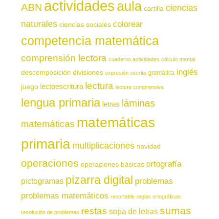
actividades
aula
ABN
ciencias
cartilla
naturales
colorear
ciencias sociales
competencia matemática
comprensión lectora
cuaderno actividades
cálculo mental
inglés
descomposición
divisiones
gramática
expresión escrita
lectura
juego
lectoescritura
lectura comprensiva
lengua primaria
láminas
letras
matemáticas
matemáticas
primaria
multiplicaciones
navidad
operaciones
ortografía
operaciones básicas
pizarra digital
pictogramas
problemas
problemas matemáticos
recortable
reglas ortográficas
sumas
restas
sopa de letras
resolución de problemas