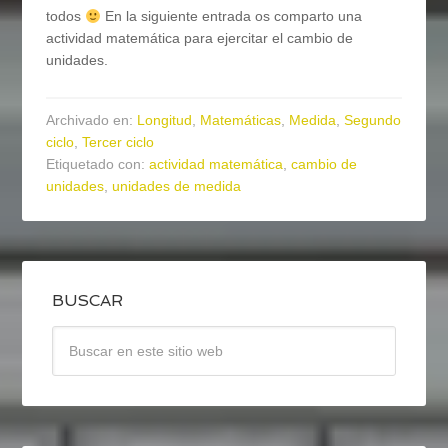
todos
En la siguiente entrada os comparto una
actividad matemática para ejercitar el cambio de
unidades.
Archivado en:
Longitud
,
Matemáticas
,
Medida
,
Segundo
ciclo
,
Tercer ciclo
Etiquetado con:
actividad matemática
,
cambio de
unidades
,
unidades de medida
BUSCAR