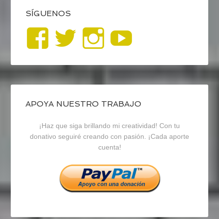
SÍGUENOS
Ver
Ver
Ver
YouTub
perfil
perfil
perfil
de
de
de
blogrecursosep
recursosep
recursosep
APOYA NUESTRO TRABAJO
¡Haz que siga brillando mi creatividad! Con tu
en
en
en
donativo seguiré creando con pasión. ¡Cada aporte
cuenta!
Facebook
Twitter
Instagram