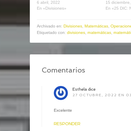
6 abril, 2022
15 diciembre
En «Divisiones»
En «25 DIC: 
Archivado en:
Divisiones
,
Matemáticas
,
Operacion
Etiquetado con:
divisiones
,
matemáticas
,
matemáti
Comentarios
Esthela
dice
27 OCTUBRE, 2022 EN 03
Excelente
RESPONDER