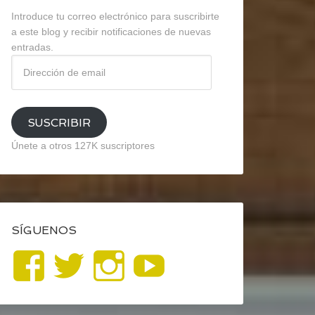
Introduce tu correo electrónico para suscribirte
a este blog y recibir notificaciones de nuevas
entradas.
Dirección
de
email
SUSCRIBIR
Únete a otros 127K suscriptores
SÍGUENOS
Ver
Ver
Ver
YouTube
perfil
perfil
perfil