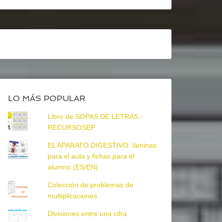
LO MÁS POPULAR
Libro de SOPAS DE LETRAS -
RECURSOSEP
EL APARATO DIGESTIVO: láminas
para el aula y fichas para el
alumno (ES/EN)
Colección de problemas de
multiplicaciones
Divisiones entre una cifra