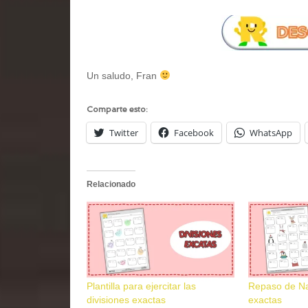
Un saludo, Fran
Comparte esto:
Twitter
Facebook
WhatsApp
Relacionado
Plantilla para ejercitar las
Repaso de Na
divisiones exactas
exactas