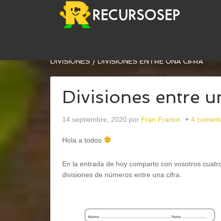
USTED ESTÁ AQUÍ:
INICIO
/
MATEMÁTICAS
/
OP
DIVISIONES
/
DIVISIONES ENTRE UNA CIFRA
Divisiones entre u
14 septiembre, 2020
por
Fran Franco
4 coment
Hola a todos
En la entrada de hoy comparto con vosotros cuatro
divisiones de números entre una cifra.