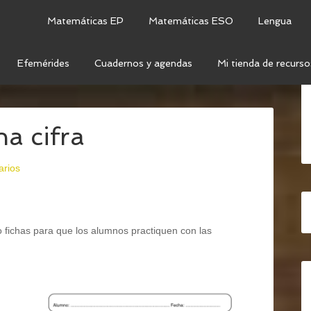
Matemáticas EP
Matemáticas ESO
Lengua
Efemérides
Cuadernos y agendas
Mi tienda de recurso
ERACIONES
/
OPERACIONES CON NATURALES
/
na cifra
arios
 fichas para que los alumnos practiquen con las