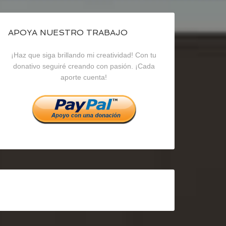
de
de
de
blogrecursosep
recursosep
recursosep
APOYA NUESTRO TRABAJO
¡Haz que siga brillando mi creatividad! Con tu
en
en
en
donativo seguiré creando con pasión. ¡Cada
aporte cuenta!
Facebook
Twitter
Instagram