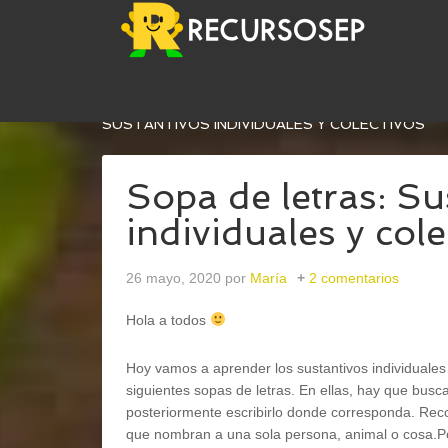
USTED ESTÁ AQUÍ:
INICIO
/
LENGUA
/
GRAMÁTI
SUSTANTIVOS INDIVIDUALES Y COLECTIVOS
Sopa de letras: Su
individuales y cole
26 mayo, 2020
por
María
2 comentarios
Hola a todos
Hoy vamos a aprender los sustantivos individuales 
siguientes sopas de letras. En ellas, hay que busc
posteriormente escribirlo donde corresponda. Reco
que nombran a una sola persona, animal o cosa.Por