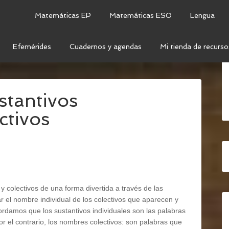
Matemáticas EP
Matemáticas ESO
Lengua
Efemérides
Cuadernos y agendas
Mi tienda de recurso
CA
/
CATEGORÍAS GRAMATICALES
/
SOPA DE LETRAS:
stantivos
ctivos
y colectivos de una forma divertida a través de las
ar el nombre individual de los colectivos que aparecen y
rdamos que los sustantivos individuales son las palabras
 el contrario, los nombres colectivos: son palabras que