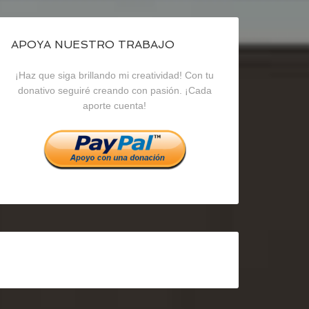
de
de
de
blogrecursosep
recursosep
recursosep
APOYA NUESTRO TRABAJO
¡Haz que siga brillando mi creatividad! Con tu
en
en
en
donativo seguiré creando con pasión. ¡Cada
aporte cuenta!
Facebook
Twitter
Instagram