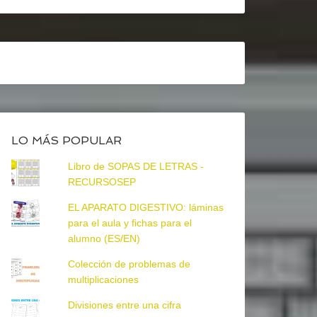
LO MÁS POPULAR
Libro de SOPAS DE LETRAS -
RECURSOSEP
EL APARATO DIGESTIVO: láminas
para el aula y fichas para el
alumno (ES/EN)
Colección de problemas de
multiplicaciones
Divisiones entre una cifra