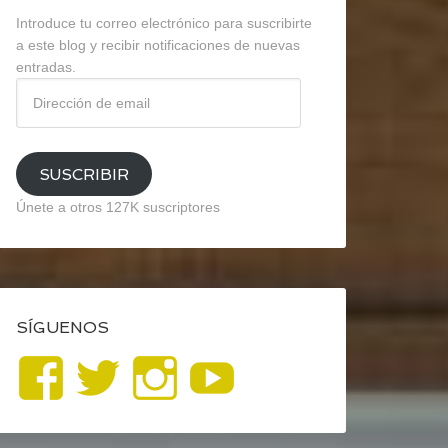
Introduce tu correo electrónico para suscribirte
a este blog y recibir notificaciones de nuevas
entradas.
Dirección
de
email
SUSCRIBIR
Únete a otros 127K suscriptores
SÍGUENOS
Ver
Ver
Ver
YouTube
perfil
perfil
perfil