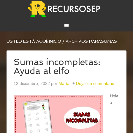
USTED ESTÁ AQUÍ:
INICIO
/
ARCHIVOS PARASUMAS
Sumas incompletas:
Ayuda al elfo
12 diciembre, 2022
por
María
Dejar un comentario
Hola
a