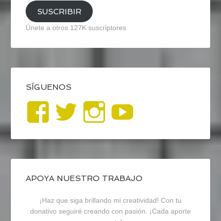
SUSCRIBIR
Únete a otros 127K suscriptores
SÍGUENOS
Ver
Ver
Ver
YouTub
perfil
perfil
perfil
de
de
de
blogrecursosep
recursosep
recursosep
APOYA NUESTRO TRABAJO
¡Haz que siga brillando mi creatividad! Con tu
en
en
en
donativo seguiré creando con pasión. ¡Cada aporte