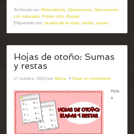
Archivado en:
Matemáticas
,
Operaciones
,
Operaciones
con naturales
,
Primer ciclo
,
Restas
Etiquetado con:
prueba de la resta
,
restas
,
sumas
Hojas de otoño: Sumas
y restas
17 octubre, 2022
por
María
Dejar un comentario
Hola
a