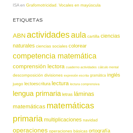
ISA
en
Grafomotricidad. Vocales en mayúscula
ETIQUETAS
actividades
aula
ABN
ciencias
cartilla
naturales
colorear
ciencias sociales
competencia matemática
comprensión lectora
cuaderno actividades
cálculo mental
inglés
descomposición
divisiones
gramática
expresión escrita
lectura
juego
lectoescritura
lectura comprensiva
lengua primaria
láminas
letras
matemáticas
matemáticas
primaria
multiplicaciones
navidad
operaciones
ortografía
operaciones básicas