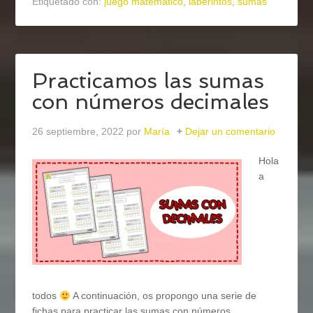
Etiquetado con:
juego matemático
,
laberintos
,
sumas
Practicamos las sumas
con números decimales
26 septiembre, 2022
por
María
Dejar un comentario
Hola
a
todos
A continuación, os propongo una serie de
fichas para practicar las sumas con números