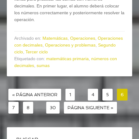
decimales. En primer lugar, el alumno deberá colocar
los números correctamente y posteriormente resolver la
operación.
Archivado en:
Matemáticas
,
Operaciones
,
Operaciones
con decimales
,
Operaciones y problemas
,
Segundo
ciclo
,
Tercer ciclo
Etiquetado con:
matemáticas primaria
,
números con
decimales
,
sumas
« PÁGINA ANTERIOR
1
…
4
5
6
7
8
…
30
PÁGINA SIGUIENTE »