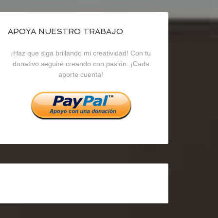
de
de
de
blogrecursosep
recursosep
recursosep
APOYA NUESTRO TRABAJO
¡Haz que siga brillando mi creatividad! Con tu
en
en
en
donativo seguiré creando con pasión. ¡Cada
aporte cuenta!
Facebook
Twitter
Instagram