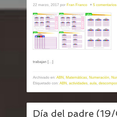
22 marzo, 2017
por
Fran Franco
5 comentarios
trabajan […]
Archivado en:
ABN
,
Matemáticas
,
Numeración
,
Nu
Etiquetado con:
ABN
,
actividades
,
aula
,
descompos
Día del padre (19