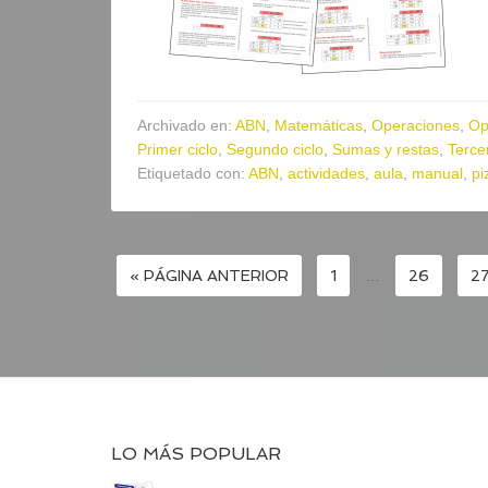
Archivado en:
ABN
,
Matemáticas
,
Operaciones
,
Op
Primer ciclo
,
Segundo ciclo
,
Sumas y restas
,
Tercer
Etiquetado con:
ABN
,
actividades
,
aula
,
manual
,
pi
« PÁGINA ANTERIOR
1
…
26
2
LO MÁS POPULAR