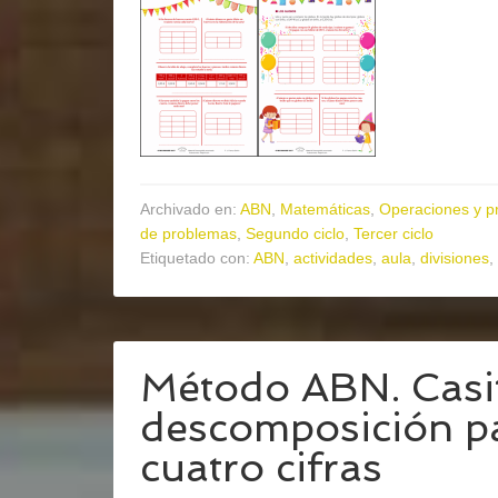
Archivado en:
ABN
,
Matemáticas
,
Operaciones y p
de problemas
,
Segundo ciclo
,
Tercer ciclo
Etiquetado con:
ABN
,
actividades
,
aula
,
divisiones
,
Método ABN. Casi
descomposición p
cuatro cifras