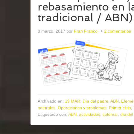
rebasamiento en l
tradicional / ABN)
8 marzo, 2017
por
Fran Franco
2 comentarios
Archivado en:
19 MAR: Día del padre
,
ABN
,
Efemé
naturales
,
Operaciones y problemas
,
Primer ciclo
,
Etiquetado con:
ABN
,
actividades
,
colorear
,
día del