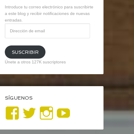
Introduce tu correo electrónico para suscribirte
a este blog y recibir notificaciones de nuevas
entradas.
Dirección
de
email
SUSCRIBIR
Únete a otros 127K suscriptores
SÍGUENOS
Ver
Ver
Ver
YouTube
perfil
perfil
perfil