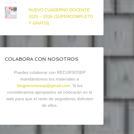
NUEVO CUADERNO DOCENTE
2025 – 2026 (SUPERCOMPLETO
Y GRATIS)
COLABORA CON NOSOTROS
Puedes colaborar con RECURSOSEP
mandándonos tus materiales a
blogrecursosep@gmail.com
. Si los
consideramos apropiados se colocarán en la
web para que el resto de seguidores disfruten
de ellos.