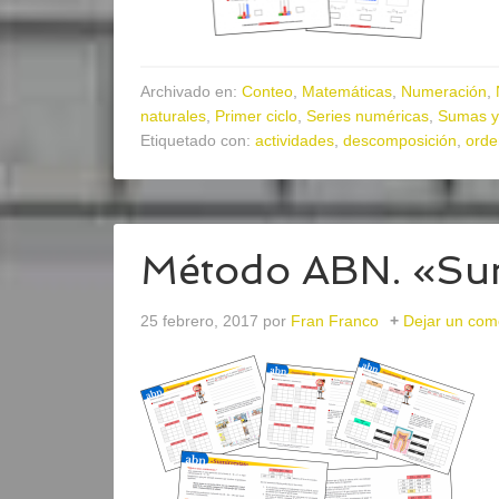
Archivado en:
Conteo
,
Matemáticas
,
Numeración
,
naturales
,
Primer ciclo
,
Series numéricas
,
Sumas y
Etiquetado con:
actividades
,
descomposición
,
orde
Método ABN. «Sum
25 febrero, 2017
por
Fran Franco
Dejar un com