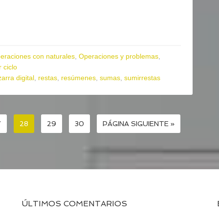
eraciones con naturales
,
Operaciones y problemas
,
 ciclo
zarra digital
,
restas
,
resúmenes
,
sumas
,
sumirrestas
7
28
29
30
PÁGINA SIGUIENTE »
ÚLTIMOS COMENTARIOS