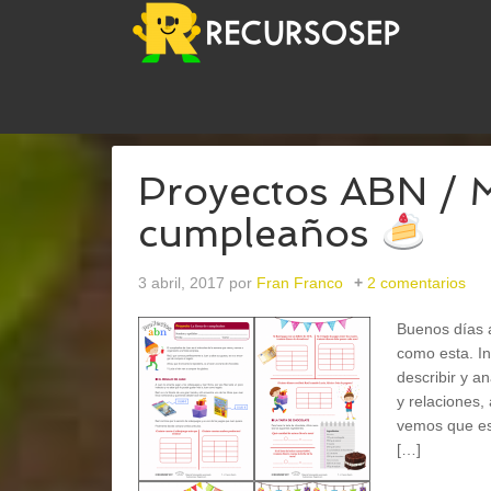
USTED ESTÁ AQUÍ:
INICIO
/
ARCHIVOS PARASU
Proyectos ABN / Ma
cumpleaños
3 abril, 2017
por
Fran Franco
2 comentarios
Buenos días 
como esta. In
describir y a
y relaciones,
vemos que es
[…]