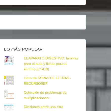
LO MÁS POPULAR
EL APARATO DIGESTIVO: láminas
para el aula y fichas para el
alumno (ES/EN)
Libro de SOPAS DE LETRAS -
RECURSOSEP
Colección de problemas de
multiplicaciones
Divisiones entre una cifra