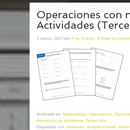
Operaciones con n
Actividades (Tercer
3 marzo, 2017
por
Fran Franco
Dejar un comen
Archivado en:
Matemáticas
,
Operaciones
,
Operaci
Resolución de problemas
,
Tercer ciclo
Etiquetado con:
divisiones
,
multiplicaciones
,
númer