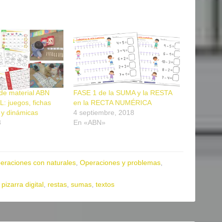
de material ABN
FASE 1 de la SUMA y la RESTA
: juegos, fichas
en la RECTA NUMÉRICA
 y dinámicas
4 septiembre, 2018
8
En «ABN»
eraciones con naturales
,
Operaciones y problemas
,
,
pizarra digital
,
restas
,
sumas
,
textos