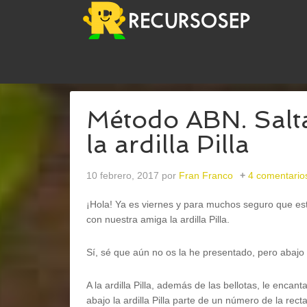
USTED ESTÁ AQUÍ:
INICIO
/
ABN
/
MÉTODO ABN.
Método ABN. Sal
la ardilla Pilla
10 febrero, 2017
por
Fran Franco
4 comentario
¡Hola! Ya es viernes y para muchos seguro que esto
con nuestra amiga la ardilla Pilla.
Sí, sé que aún no os la he presentado, pero abaj
A la ardilla Pilla, además de las bellotas, le encant
abajo la ardilla Pilla parte de un número de la rec