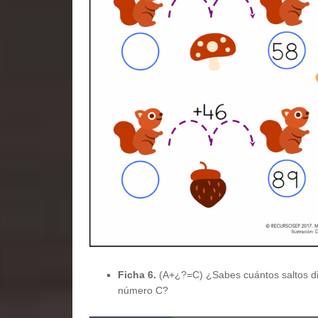
Ficha 6.
(A+¿?=C) ¿Sabes cuántos saltos dio l
número C?