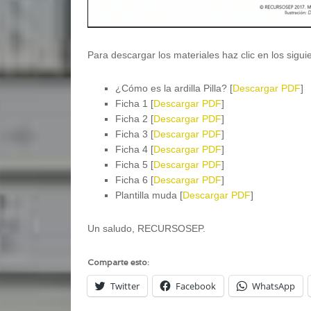
Para descargar los materiales haz clic en los sigui
¿Cómo es la ardilla Pilla? [
Descargar PDF
]
Ficha 1 [
Descargar PDF
]
Ficha 2 [
Descargar PDF
]
Ficha 3 [
Descargar PDF
]
Ficha 4 [
Descargar PDF
]
Ficha 5 [
Descargar PDF
]
Ficha 6 [
Descargar PDF
]
Plantilla muda [
Descargar PDF
]
Un saludo, RECURSOSEP.
Comparte esto:
Twitter
Facebook
WhatsApp