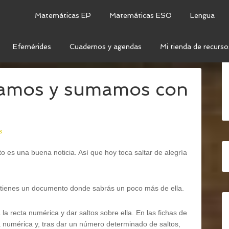
Matemáticas EP
Matemáticas ESO
Lengua
Efemérides
Cuadernos y agendas
Mi tienda de recurso
 SALTAMOS Y SUMAMOS CON LA ARDILLA PILLA
tamos y sumamos con
s
 es una buena noticia. Así que hoy toca saltar de alegría
o tienes un documento donde sabrás un poco más de ella.
a la recta numérica y dar saltos sobre ella. En las fichas de
ta numérica y, tras dar un número determinado de saltos,