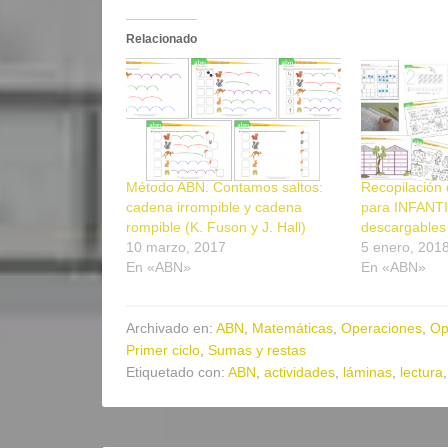
Relacionado
Método ABN. Contamos saltos:
Recopilación 
cadena irrompible y cadena
para INFANTIL
rompible (K. Fuson y J. Hall)
descargables
10 marzo, 2017
5 enero, 201
En «ABN»
En «ABN»
Archivado en:
ABN
,
Matemáticas
,
Operaciones
,
Op
Primer ciclo
,
Sumas y restas
Etiquetado con:
ABN
,
actividades
,
láminas
,
lectura