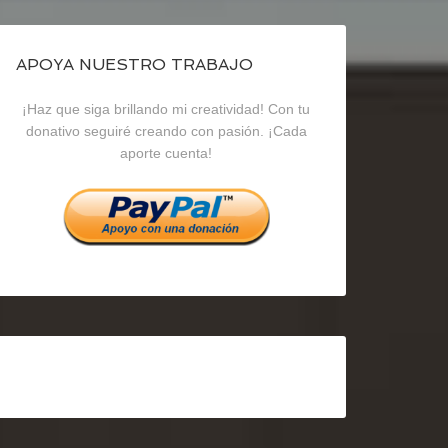
de
de
de
blogrecursosep
recursosep
recursosep
APOYA NUESTRO TRABAJO
¡Haz que siga brillando mi creatividad! Con tu
en
en
en
donativo seguiré creando con pasión. ¡Cada
aporte cuenta!
Facebook
Twitter
Instagram