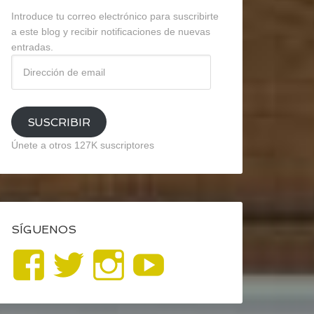
Introduce tu correo electrónico para suscribirte
a este blog y recibir notificaciones de nuevas
entradas.
Dirección
de
email
SUSCRIBIR
Únete a otros 127K suscriptores
SÍGUENOS
Ver
Ver
Ver
YouTube
perfil
perfil
perfil