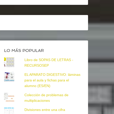
LO MÁS POPULAR
Libro de SOPAS DE LETRAS -
RECURSOSEP
EL APARATO DIGESTIVO: láminas
para el aula y fichas para el
alumno (ES/EN)
Colección de problemas de
multiplicaciones
Divisiones entre una cifra