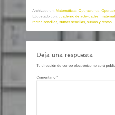
Archivado en:
Matemáticas
,
Operaciones
,
Operaci
Etiquetado con:
cuaderno de actividades
,
matemát
restas sencillas
,
sumas sencillas
,
sumas y restas
Deja una respuesta
Tu dirección de correo electrónico no será publi
Comentario
*