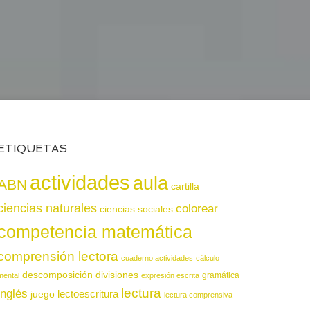
ETIQUETAS
actividades
aula
ABN
cartilla
ciencias naturales
colorear
ciencias sociales
competencia matemática
comprensión lectora
cuaderno actividades
cálculo
descomposición
divisiones
gramática
mental
expresión escrita
lectura
inglés
juego
lectoescritura
lectura comprensiva