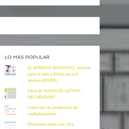
LO MÁS POPULAR
EL APARATO DIGESTIVO: láminas
para el aula y fichas para el
alumno (ES/EN)
Libro de SOPAS DE LETRAS -
RECURSOSEP
Colección de problemas de
multiplicaciones
Divisiones entre una cifra