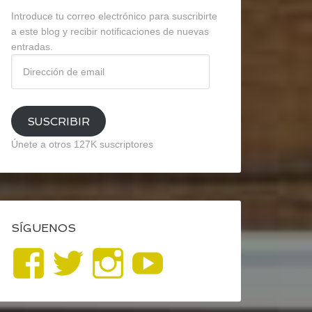
Introduce tu correo electrónico para suscribirte
a este blog y recibir notificaciones de nuevas
entradas.
Dirección
de
email
SUSCRIBIR
Únete a otros 127K suscriptores
SÍGUENOS
Ver
Ver
Ver
YouTube
perfil
perfil
perfil