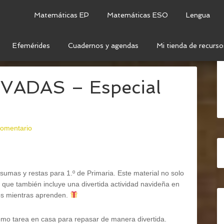
Matemáticas EP
Matemáticas ESO
Lengua
Efemérides
Cuadernos y agendas
Mi tienda de recurso
STAS CON LLEVADAS – ESPECIAL NAVIDAD
ADAS – Especial
comentario
sumas y restas para 1.º de Primaria. Este material no solo
 que también incluye una divertida actividad navideña en
os mientras aprenden.
como tarea en casa para repasar de manera divertida.