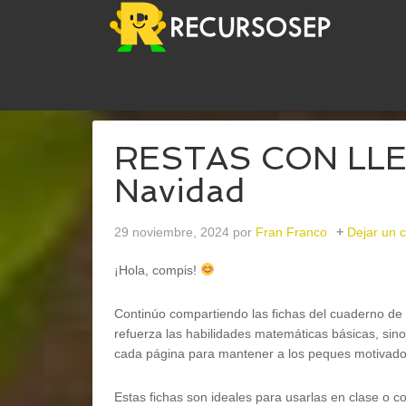
USTED ESTÁ AQUÍ:
INICIO
/
MATEMÁTICAS
/
RE
RESTAS CON LLEV
Navidad
29 noviembre, 2024
por
Fran Franco
Dejar un 
¡Hola, compis!
Continúo compartiendo las fichas del cuaderno de 
refuerza las habilidades matemáticas básicas, sino
cada página para mantener a los peques motivad
Estas fichas son ideales para usarlas en clase o 