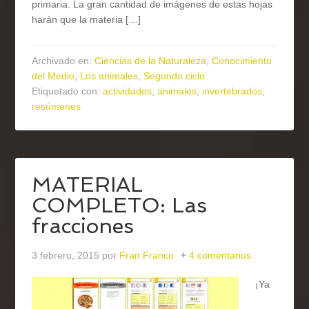
primaria. La gran cantidad de imágenes de estas hojas
harán que la materia […]
Archivado en:
Ciencias de la Naturaleza
,
Conocimiento
del Medio
,
Los animales
,
Segundo ciclo
Etiquetado con:
actividades
,
animales
,
invertebrados
,
resúmenes
MATERIAL
COMPLETO: Las
fracciones
3 febrero, 2015
por
Fran Franco
4 comentarios
¡Ya