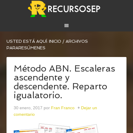
USTED ESTÁ AQUÍ:
INICIO
/
ARCHIVOS
PARARESÚMENES
Método ABN. Escaleras
ascendente y
descendente. Reparto
igualatorio.
30 enero, 2017
por
Fran Franco
Dejar un
comentario