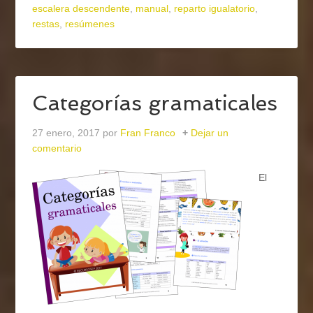
escalera descendente
,
manual
,
reparto igualatorio
,
restas
,
resúmenes
Categorías gramaticales
27 enero, 2017
por
Fran Franco
Dejar un
comentario
El