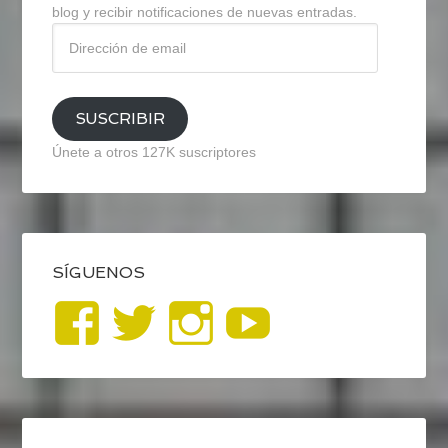
blog y recibir notificaciones de nuevas entradas.
Dirección
de
email
SUSCRIBIR
Únete a otros 127K suscriptores
SÍGUENOS
Ver
Ver
Ver
YouTub
perfil
perfil
perfil
de
de
de