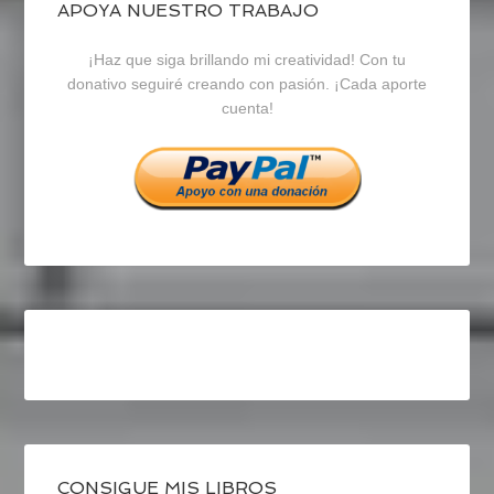
blogrecursosep
recursosep
recursosep
APOYA NUESTRO TRABAJO
¡Haz que siga brillando mi creatividad! Con tu
en
en
en
donativo seguiré creando con pasión. ¡Cada aporte
cuenta!
Facebook
Twitter
Instagram
CONSIGUE MIS LIBROS