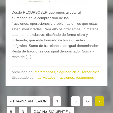
Desde RECURSOSEP, queremos ayudar al
alumnado en la comprensión de las
fracciones, operaciones y problemas en los que éstas
estén involucradas. Para ello os ofrecemos un material
totalmente exclusivo, diseñado de forma clara y
ordenada, que está formado de los siguientes
epígrafes: Suma de fracciones con igual denominador
Resta de fracciones con igual denominador Suma y
resta de […]
Archivado en:
Matemáticas
,
Segundo ciclo
,
Tercer ciclo
Etiquetado con:
actividades
,
fracciones
,
resúmenes
« PÁGINA ANTERIOR
1
…
5
6
7
8
9
PÁGINA SIGUIENTE »