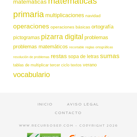
matemáticas
matemáticas
primaria
multiplicaciones
navidad
operaciones
ortografía
operaciones básicas
pizarra digital
pictogramas
problemas
problemas matemáticos
recortable
reglas ortográficas
sumas
restas
sopa de letras
resolución de problemas
verano
tablas de multiplicar
tercer ciclo
textos
vocabulario
INICIO
AVISO LEGAL
CONTACTO
WWW.RECURSOSEP.COM - COPYRIGHT 2026