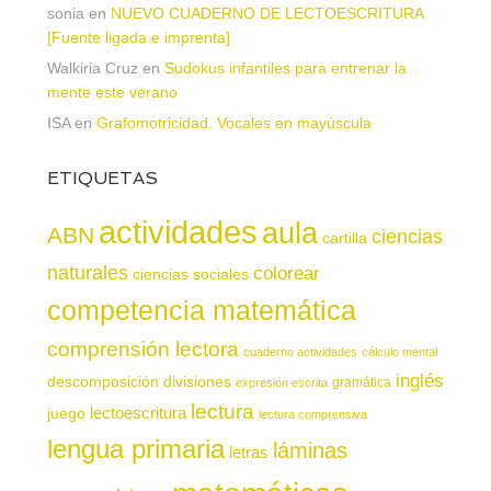
sonia
en
NUEVO CUADERNO DE LECTOESCRITURA
[Fuente ligada e imprenta]
Walkiria Cruz
en
Sudokus infantiles para entrenar la
mente este verano
ISA
en
Grafomotricidad. Vocales en mayúscula
ETIQUETAS
actividades
aula
ABN
ciencias
cartilla
naturales
colorear
ciencias sociales
competencia matemática
comprensión lectora
cuaderno actividades
cálculo mental
inglés
descomposición
divisiones
gramática
expresión escrita
lectura
juego
lectoescritura
lectura comprensiva
lengua primaria
láminas
letras