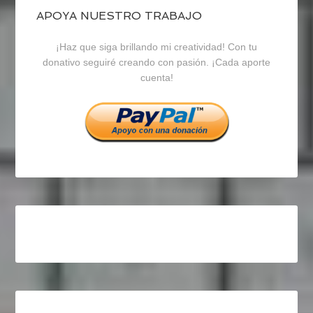
blogrecursosep
recursosep
recursosep
APOYA NUESTRO TRABAJO
¡Haz que siga brillando mi creatividad! Con tu
en
en
en
donativo seguiré creando con pasión. ¡Cada aporte
cuenta!
Facebook
Twitter
Instagram