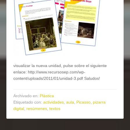
visualizar la nueva unidad, pulse sobre el siguiente
enlace: http://www.recursosep.com/wp-
content/uploads/2011/01/unidad-3.pdf Saludos!
Archivado en:
Plástica
Etiquetado con:
actividades
,
aula
,
Picasso
,
pizarra
digital
,
resúmenes
,
textos