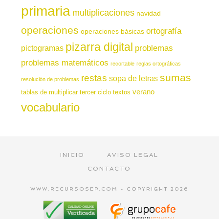
primaria
multiplicaciones
navidad
operaciones
ortografía
operaciones básicas
pizarra digital
pictogramas
problemas
problemas matemáticos
recortable
reglas ortográficas
sumas
restas
sopa de letras
resolución de problemas
verano
tablas de multiplicar
tercer ciclo
textos
vocabulario
INICIO
AVISO LEGAL
CONTACTO
WWW.RECURSOSEP.COM - COPYRIGHT 2026