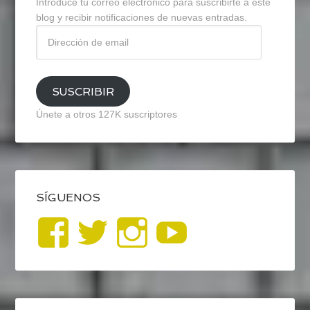
Introduce tu correo electrónico para suscribirte a este
blog y recibir notificaciones de nuevas entradas.
Dirección
de
email
SUSCRIBIR
Únete a otros 127K suscriptores
SÍGUENOS
Ver
Ver
Ver
YouTub
perfil
perfil
perfil
de
de
de