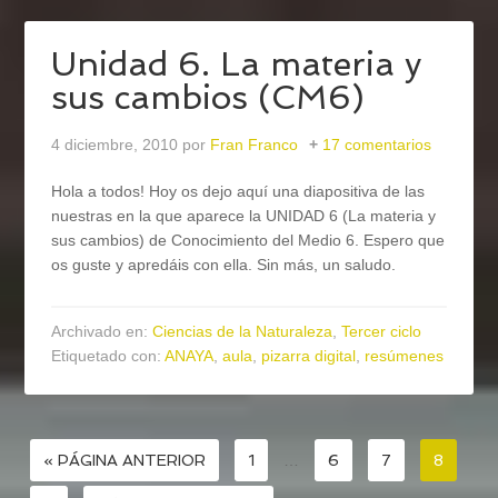
Unidad 6. La materia y
sus cambios (CM6)
4 diciembre, 2010
por
Fran Franco
17 comentarios
Hola a todos! Hoy os dejo aquí una diapositiva de las
nuestras en la que aparece la UNIDAD 6 (La materia y
sus cambios) de Conocimiento del Medio 6. Espero que
os guste y apredáis con ella. Sin más, un saludo.
Archivado en:
Ciencias de la Naturaleza
,
Tercer ciclo
Etiquetado con:
ANAYA
,
aula
,
pizarra digital
,
resúmenes
« PÁGINA ANTERIOR
1
…
6
7
8