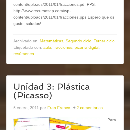
content/uploads/2011/01/fracciones.pdf PPS:
http://www.recursosep.com/wp-
content/uploads/2011/01/fracciones.pps Espero que os
guste, saludos!
Archivado en:
Matemáticas
,
Segundo ciclo
,
Tercer ciclo
Etiquetado con:
aula
,
fracciones
,
pizarra digital
,
resúmenes
Unidad 3: Plástica
(Picasso)
5 enero, 2011
por
Fran Franco
2 comentarios
Para