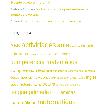
[Fuente ligada e imprenta]
Walkiria Cruz
en
Sudokus infantiles para entrenar la
mente este verano
ISA
en
Grafomotricidad. Vocales en mayúscula
ETIQUETAS
actividades
aula
ABN
ciencias
cartilla
naturales
colorear
ciencias sociales
competencia matemática
comprensión lectora
cuaderno actividades
cálculo mental
inglés
descomposición
divisiones
gramática
expresión escrita
lectura
juego
lectoescritura
lectura comprensiva
lengua primaria
láminas
letras
matemáticas
matemáticas