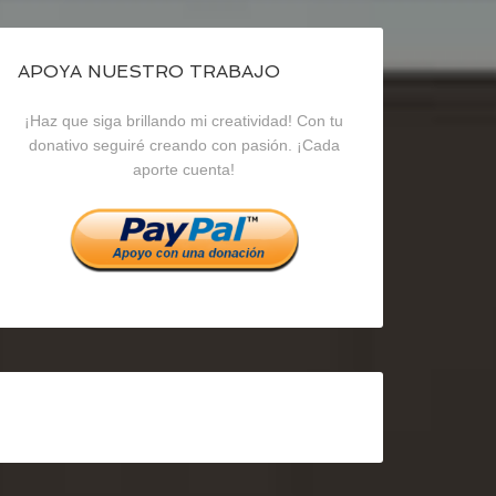
de
de
de
blogrecursosep
recursosep
recursosep
APOYA NUESTRO TRABAJO
¡Haz que siga brillando mi creatividad! Con tu
en
en
en
donativo seguiré creando con pasión. ¡Cada
aporte cuenta!
Facebook
Twitter
Instagram