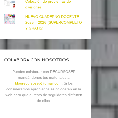
Colección de problemas de
divisiones
NUEVO CUADERNO DOCENTE
2025 – 2026 (SUPERCOMPLETO
Y GRATIS)
COLABORA CON NOSOTROS
Puedes colaborar con RECURSOSEP
mandándonos tus materiales a
blogrecursosep@gmail.com
. Si los
consideramos apropiados se colocarán en la
web para que el resto de seguidores disfruten
de ellos.