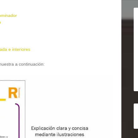
nominador
o
a e interiores
muestra a continuación: