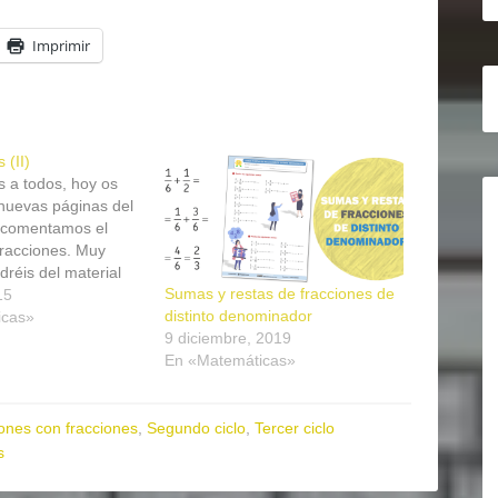
Imprimir
 (II)
 a todos, hoy os
nuevas páginas del
 comentamos el
fracciones. Muy
dréis del material
Sumas y restas de fracciones de
ormato PDF, ideal
15
distinto denominador
ado y el
icas»
9 diciembre, 2019
 Suma de fracciones
En «Matemáticas»
nominador Resta de
n igual denominador
 de fracciones con…
ones con fracciones
,
Segundo ciclo
,
Tercer ciclo
s