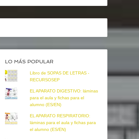
LO MÁS POPULAR
Libro de SOPAS DE LETRAS -
RECURSOSEP
EL APARATO DIGESTIVO: láminas
para el aula y fichas para el
alumno (ES/EN)
EL APARATO RESPIRATORIO:
láminas para el aula y fichas para
el alumno (ES/EN)