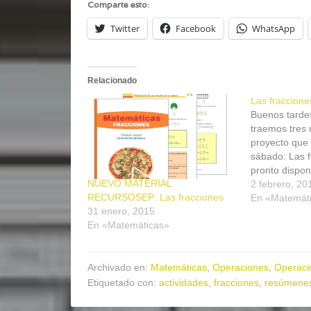
Comparte esto:
Twitter
Facebook
WhatsApp
Relacionado
Las fracciones
Buenos tardes
traemos tres 
proyecto que
sábado: Las 
pronto dispon
NUEVO MATERIAL
completo en f
2 febrero, 20
RECURSOSEP: Las fracciones
para el alumn
En «Matemát
31 enero, 2015
profesorado.
En «Matemáticas»
con igual de
fracciones co
Suma y resta
Archivado en:
Matemáticas
,
Operaciones
,
Operaci
Etiquetado con:
actividades
,
fracciones
,
resúmene