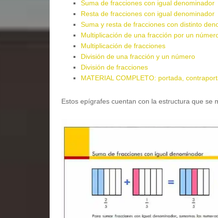
Suma de fracciones con igual denominador
Resta de fracciones con igual denominador
Suma y resta de fracciones con distinto de
Multiplicación de una fracción por un númer
Multiplicación de fracciones
División de una fracción y un número
División de fracciones
MATERIAL COMPLETO: portada, contraportad
Estos epígrafes cuentan con la estructura que se 