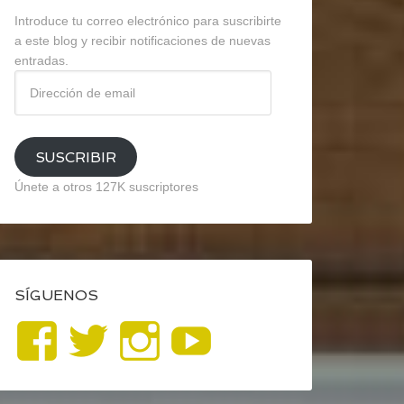
Introduce tu correo electrónico para suscribirte
a este blog y recibir notificaciones de nuevas
entradas.
Dirección
de
email
SUSCRIBIR
Únete a otros 127K suscriptores
SÍGUENOS
Ver
Ver
Ver
YouTube
perfil
perfil
perfil