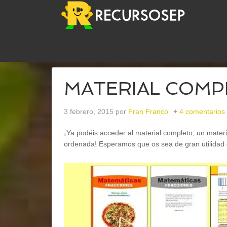
USTED ESTÁ AQUÍ:
INICIO
/
MATEMÁTICAS
/
MA
MATERIAL COMPLE
3 febrero, 2015
por
Fran Franco
4 comentarios
¡Ya podéis acceder al material completo, un materi
ordenada! Esperamos que os sea de gran utilidad e